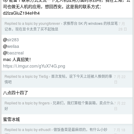
司也做无人机的应用，想回西安。这是我的联系方式：
d2lzaGluZ194eHh4
Replied to a topic by youngforever
求推荐台 5K 内 windows 的核显笔
7 月
›
28 日
记本，现在显卡太贵了买不起独显
@
sir283
@
weilaa
@
baozreal
mac 人真招笑！
https://i.imgur.com/gYuX74G.png
Replied to a topic by TieSg
首次发帖，说下今天上班被人推倒的事
7 月 22
›
日
情吧
八点四十四了
Replied to a topic by fingers
兄弟们，我打算租个集装箱，卖点什么
7 月 22
›
日
好
蜜雪冰城
Replied to a topic by ethusdt
做饭备菜是最麻烦的，有什么小妙
7 月 18
›