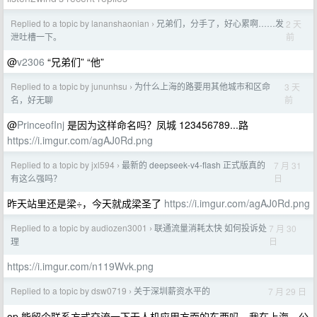
Replied to a topic by lananshaonian
兄弟们，分手了，好心累啊……发
2 天
›
前
泄吐槽一下。
@
v2306
“兄弟们” “他”
Replied to a topic by jununhsu
为什么上海的路要用其他城市和区命
3 天
›
前
名，好无聊
@
PrinceofInj
是因为这样命名吗？凤城 123456789...路
https://i.imgur.com/agAJ0Rd.png
Replied to a topic by jxl594
最新的 deepseek-v4-flash 正式版真的
7 月 31
›
日
有这么强吗？
昨天站里还是梁÷，今天就成梁圣了
https://i.imgur.com/agAJ0Rd.png
Replied to a topic by audiozen3001
联通流量消耗太快 如何投诉处
7 月 30
›
日
理
https://i.imgur.com/n119Wvk.png
Replied to a topic by dsw0719
关于深圳薪资水平的
7 月 29 日
›
op 能留个联系方式交流一下无人机应用方面的东西吗，我在上海，公