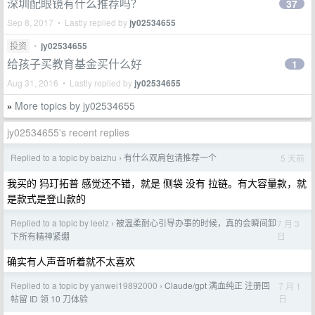
深圳配眼镜有什么推荐吗？
37
Sep 8, 2017 • Lastly replied by
jy02534655
投资
•
jy02534655
给孩子买教育基金买什么好
1
Aug 31, 2016 • Lastly replied by
jy02534655
More topics by jy02534655
»
jy02534655's recent replies
Replied to a topic by baizhu
有什么双肩包请推荐一个
5 天前
›
我买的 犸玎拓普 感觉还不错，就是 侧袋 没有 拉链。有大容量款，就
是款式是登山款的
Replied to a topic by leelz
被温柔耐心引导办事的时候，真的会瞬间卸
7 月 3
›
日
下所有精神紧绷
确实有人声音听着就不太喜欢
Replied to a topic by yanwei19892000
Claude/gpt 满血纯正 注册回
7 月 1
›
日
帖留 ID 领 10 刀体验