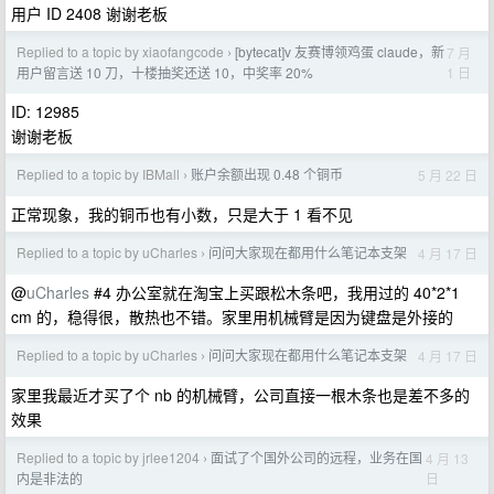
用户 ID 2408 谢谢老板
Replied to a topic by xiaofangcode
[bytecat]v 友赛博领鸡蛋 claude，新
7 月
›
1 日
用户留言送 10 刀，十楼抽奖还送 10，中奖率 20%
ID: 12985
谢谢老板
Replied to a topic by IBMall
账户余额出现 0.48 个铜币
5 月 22 日
›
正常现象，我的铜币也有小数，只是大于 1 看不见
Replied to a topic by uCharles
问问大家现在都用什么笔记本支架
4 月 17 日
›
@
uCharles
#4 办公室就在淘宝上买跟松木条吧，我用过的 40*2*1
cm 的，稳得很，散热也不错。家里用机械臂是因为键盘是外接的
Replied to a topic by uCharles
问问大家现在都用什么笔记本支架
4 月 17 日
›
家里我最近才买了个 nb 的机械臂，公司直接一根木条也是差不多的
效果
Replied to a topic by jrlee1204
面试了个国外公司的远程，业务在国
4 月 13
›
日
内是非法的