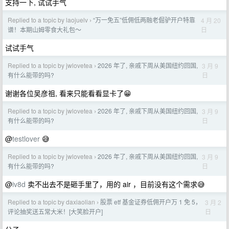
支持一下, 试试手气
Replied to a topic by laojuelv
“万一免五”低佣低两融老倔驴开户特靠
4 月 20
›
日
谱！本期山姆零食大礼包～
试试手气
Replied to a topic by jwlovetea
2026 年了, 亲戚下周从美国纽约回国,
3 月 9
›
日
有什么能带的吗?
谢谢各位吴彦祖, 看来只能看看显卡了😁
Replied to a topic by jwlovetea
2026 年了, 亲戚下周从美国纽约回国,
3 月 9
›
日
有什么能带的吗?
@
testlover
😅
Replied to a topic by jwlovetea
2026 年了, 亲戚下周从美国纽约回国,
3 月 9
›
日
有什么能带的吗?
@
iv8d
卖不出去不是砸手里了，用的 air ，目前没有这个需求😅
Replied to a topic by daxiaolian
股票 etf 基金证券低佣开户万 1 免 5，
3 月 2
›
日
评论抽奖送五常大米！[大笑脸开户]