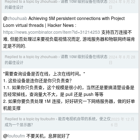
Replied to a topic by zhouhuab
请教 10M 级别设备在线状态
2024 年 9 月 22
›
日
的最佳设计
@
zhouhuab
Achieving 5M persistent connections with Project
Loom virtual threads | Hacker News :
https://news.ycombinator.com/item?id=31214253
支持百万连接不
难, 但能否处理过来要视负载视情况而定, 游戏服务器和物联网终端肯
定是不同的.
Replied to a topic by zhouhuab
请教 10M 级别设备在线状态
2024 年 8 月 28
›
日
的最佳设计
"需要查询设备是否在线，上次在线时间。"
1. 这些设备是连你还是你只负责查？
1.1. 如果你只负责查，这个规模是很小的，当然还是要搞清楚设备是
否经常掉线，查询量大不大，是 pull 还是 push 等等
2. 如果你要负责处理 1M 连接，好好研究一下网络服务器，做的好单
机能支撑
Replied to a topic by foufoufm
能否电视机自带的系统，使之仅
2023 年 12 月
›
6 日
成为一个显示器？
@
foufoufm
不要关机，息屏就好了