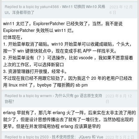
Replied to a topic by yakun4566
Win11 切换回 Win10 风格
2023 年 12 月
›
6 日
UI，浑身都带劲了
win11 太烂了，ExplorerPatcher 已经失效了，当然，我不是说
ExplorerPatcher 失效所以 win11 烂。
烂体现在，
1. 开始菜单取消了磁贴。win10 开始菜单可以收藏成磁贴，个头大，
按一下 win 键很快就点中，现在变成手机 APP 一样找半天。
2. 开始菜单没有（？）可选操作，比如 vscode ，我如果不愿意接着
上次的工作区，可以选择新窗口
3. 资源管理器打开很慢，经常卡。
不过现在我已经不用跟它较劲了，因为我这个 20 年的老用户已经改
用 linux mint 了，byebye 了瞎折腾的 sb pm
Replied to a topic by wmwm
为什么只有 go 语言原生支持
2023 年 8 月 12
›
日
协程？
erlang 早就有了，那几年 erlang 火了一阵，后来实在太非主流了用的
就少了，但是设计思想传播出去了就有了一堆衍生，当然协程出现的
更早，但是在并发领域用协程 erlang 应该算是早的
Replied to a topic by 2503
技术使用感受： JQuery 和 Vue
2023 年 5 月 2 日
›