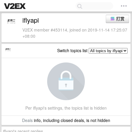
iflyapi
打赏
V2EX member #453114, joined on 2019-11-14 17:25:07
+08:00
Switch topics list
Per iflyapi's settings, the topics list is hidden
Deals
info, including closed deals, is not hidden
iflyapi's recent replies