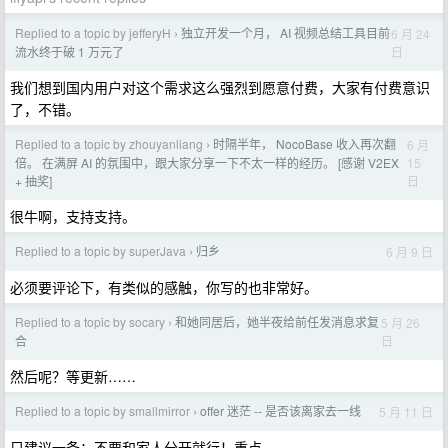
Replied to a topic by jefferyH
独立开发一个月， AI 视频总结工具目前
6 月 24
›
日
流水终于破 1 万元了
我们想到国内用户对这个需求这么强烈到愿意付费，大家有付费意识
了，不错。
Replied to a topic by zhouyanliang
时隔半年， NocoBase 收入再次翻
6 月
›
15
倍。 在满屏 AI 的氛围中，跟大家分享一下不太一样的经历。 [感谢 V2EX
日
+ 抽奖]
很牛啊，支持支持。
Replied to a topic by superJava
归乡
6 月 9 日
›
必须要评论下，有类似的感触，你写的也非常好。
Replied to a topic by socary
和她同居后，她半夜给前任发消息求复
5 月 26
›
日
合
然后呢？等更新……
Replied to a topic by smallmirror
offer 迷茫 -- 是否该离家去一线
5 月 11 日
›
只建议一条：不要和家人分开就行！重点