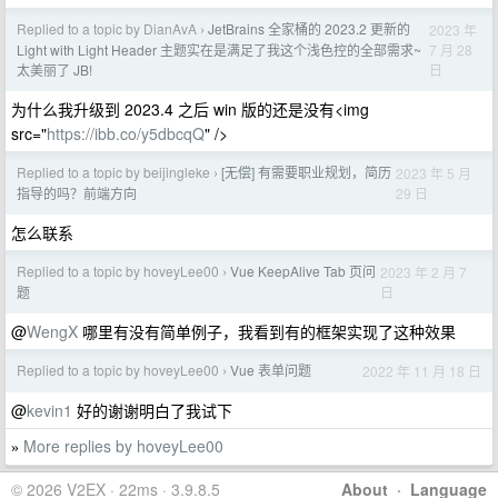
Replied to a topic by DianAvA
JetBrains 全家桶的 2023.2 更新的
2023 年
›
7 月 28
Light with Light Header 主题实在是满足了我这个浅色控的全部需求~
日
太美丽了 JB!
为什么我升级到 2023.4 之后 win 版的还是没有<img
src="
https://ibb.co/y5dbcqQ
" />
Replied to a topic by beijingleke
[无偿] 有需要职业规划，简历
2023 年 5 月
›
29 日
指导的吗？前端方向
怎么联系
Replied to a topic by hoveyLee00
Vue KeepAlive Tab 页问
2023 年 2 月 7
›
日
题
@
WengX
哪里有没有简单例子，我看到有的框架实现了这种效果
Replied to a topic by hoveyLee00
Vue 表单问题
2022 年 11 月 18 日
›
@
kevin1
好的谢谢明白了我试下
More replies by hoveyLee00
»
© 2026 V2EX · 22ms · 3.9.8.5
About
·
Language