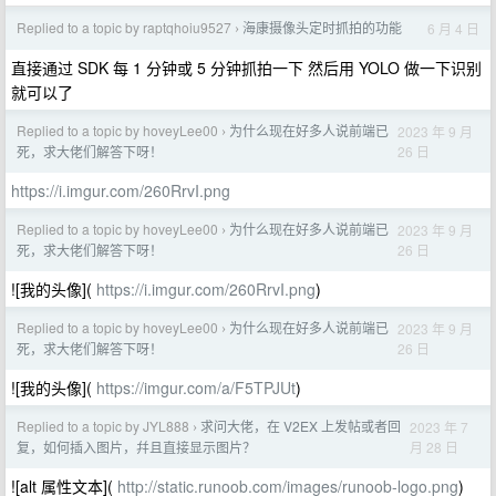
Replied to a topic by raptqhoiu9527
海康摄像头定时抓拍的功能
6 月 4 日
›
直接通过 SDK 每 1 分钟或 5 分钟抓拍一下 然后用 YOLO 做一下识别
就可以了
Replied to a topic by hoveyLee00
为什么现在好多人说前端已
2023 年 9 月
›
26 日
死，求大佬们解答下呀！
https://i.imgur.com/260RrvI.png
Replied to a topic by hoveyLee00
为什么现在好多人说前端已
2023 年 9 月
›
26 日
死，求大佬们解答下呀！
![我的头像](
https://i.imgur.com/260RrvI.png
)
Replied to a topic by hoveyLee00
为什么现在好多人说前端已
2023 年 9 月
›
26 日
死，求大佬们解答下呀！
![我的头像](
https://imgur.com/a/F5TPJUt
)
Replied to a topic by JYL888
求问大佬，在 V2EX 上发帖或者回
2023 年 7
›
月 28 日
复，如何插入图片，幷且直接显示图片？
![alt 属性文本](
http://static.runoob.com/images/runoob-logo.png
)