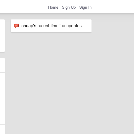
Home
Sign Up
Sign In
cheap's recent timeline updates