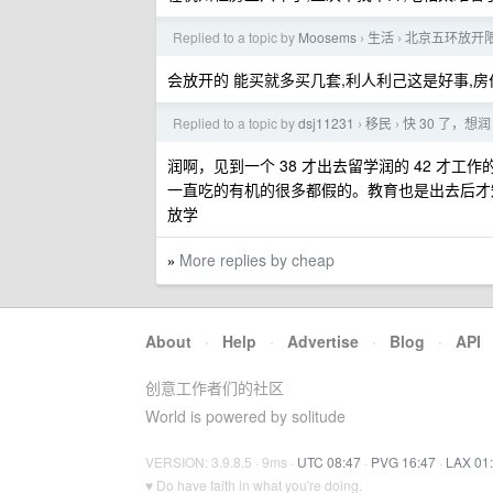
Replied to a topic by
Moosems
生活
北京五环放开限
›
›
会放开的 能买就多买几套,利人利己这是好事,
Replied to a topic by
dsj11231
移民
快 30 了，想润
›
›
润啊，见到一个 38 才出去留学润的 42 
一直吃的有机的很多都假的。教育也是出去后才知
放学
More replies by cheap
»
About
·
Help
·
Advertise
·
Blog
·
API
创意工作者们的社区
World is powered by solitude
VERSION: 3.9.8.5 · 9ms ·
UTC 08:47
·
PVG 16:47
·
LAX 01
♥ Do have faith in what you're doing.