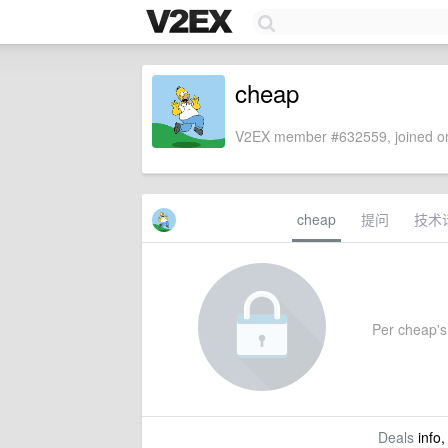
cheap
V2EX member #632559, joined on
cheap
提问
技术
Per cheap's 
Deals
info,