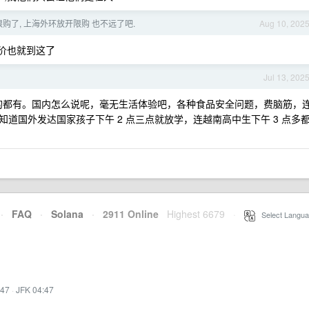
购了, 上海外环放开限购 也不远了吧.
Aug 10, 202
房价也就到这了
Jul 13, 202
才工作的都有。国内怎么说呢，毫无生活体验吧，各种食品安全问题，费脑筋，
道国外发达国家孩子下午 2 点三点就放学，连越南高中生下午 3 点多
·
FAQ
·
Solana
·
2911 Online
Highest 6679
·
Select Langua
:47
·
JFK 04:47