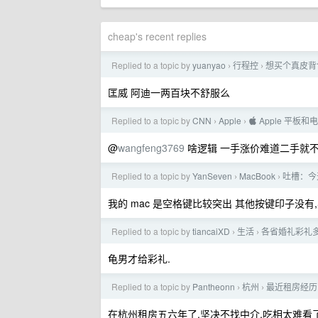
cheap's recent replies
Replied to a topic by
yuanyao
行程控
想买个真皮背
›
›
匡威 阿迪一两百块不舒服么
Replied to a topic by
CNN
Apple
 Apple 平板
›
›
@
wangfeng3769
啥逻辑 一手涨价难道二手就不
Replied to a topic by
YanSeven
MacBook
吐槽：今
›
›
我的 mac 是空格键比较突出 其他按键印子没
Replied to a topic by
tiancaiXD
生活
各省婚礼彩礼
›
›
龟男才给彩礼.
Replied to a topic by
Pantheonn
杭州
最近租房经历
›
›
在杭州租房五六年了,坚决不找中介,吃相太难看