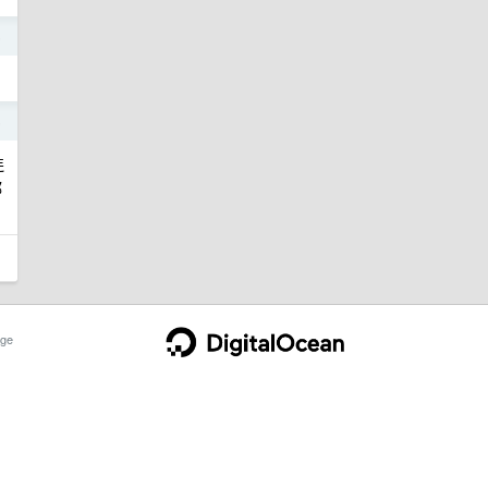
5
5
连
都
ge