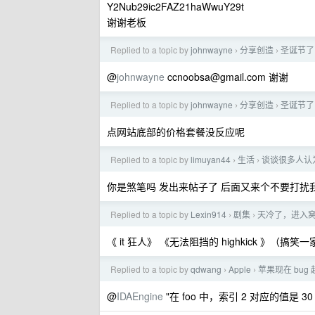
Y2Nub29ic2FAZ21haWwuY29t
谢谢老板
Replied to a topic by
johnwayne
分享创造
圣诞节了
›
›
@
johnwayne
ccnoobsa@gmail.com
谢谢
Replied to a topic by
johnwayne
分享创造
圣诞节了
›
›
点网站底部的价格套餐没反应呢
Replied to a topic by
limuyan44
生活
谈谈很多人认
›
›
你是煞笔吗 发出来帖子了 后面又来个不要打扰
Replied to a topic by
Lexin914
剧集
天冷了，进入
›
›
《 it 狂人》 《无法阻挡的 highkick 》（搞
Replied to a topic by
qdwang
Apple
苹果现在 bu
›
›
@
IDAEngine
"在 foo 中，索引 2 对应的值是 