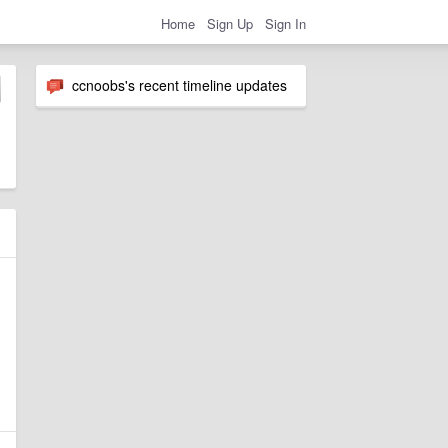
Home
Sign Up
Sign In
ccnoobs's recent timeline updates