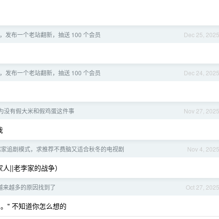
，发布一个老站翻新，抽送 100 个会员
Dec 25, 202
，发布一个老站翻新，抽送 100 个会员
Dec 24, 202
为没有假大米和假鸡蛋这件事
Nov 27, 202
我
窝家追剧模式，求推荐不费脑又适合秋冬的电视剧
Nov 4, 202
笑一家人||老李家的战争）
g 越来越多的原因找到了
Oct 27, 202
30 。" 不知道你怎么想的