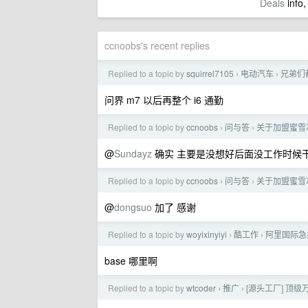
Deals
info,
ccnoobs's recent replies
Replied to a topic by
squirrel7105
电动汽车
兄弟们
›
›
问界 m7 以后再整个 i6 通勤
Replied to a topic by
ccnoobs
问与答
关于加盟蜜雪
›
›
@
Sundayz
确实 主要是没想好后面没工作时候
Replied to a topic by
ccnoobs
问与答
关于加盟蜜雪
›
›
@
dongsuo
加了 感谢
Replied to a topic by
woyixinyiyi
酷工作
阿里国际急
›
›
base 哪里啊
Replied to a topic by
wtcoder
推广
[源头工厂] 顶级万
›
›