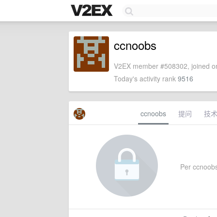
ccnoobs
V2EX member #508302, joined on
Today's activity rank
9516
ccnoobs
提问
技
Per ccnoobs'