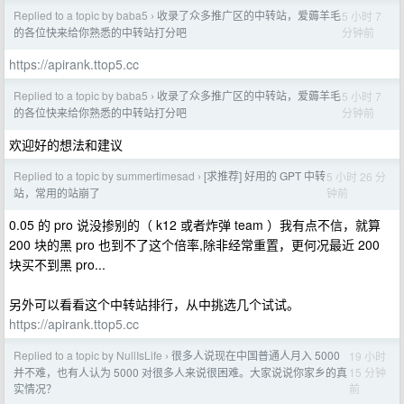
Replied to a topic by baba5
收录了众多推广区的中转站，爱薅羊毛
5 小时 7
›
分钟前
的各位快来给你熟悉的中转站打分吧
https://apirank.ttop5.cc
Replied to a topic by baba5
收录了众多推广区的中转站，爱薅羊毛
5 小时 7
›
分钟前
的各位快来给你熟悉的中转站打分吧
欢迎好的想法和建议
Replied to a topic by summertimesad
[求推荐] 好用的 GPT 中转
5 小时 26 分
›
钟前
站，常用的站崩了
0.05 的 pro 说没掺别的（ k12 或者炸弹 team ）我有点不信，就算
200 块的黑 pro 也到不了这个倍率,除非经常重置，更何况最近 200
块买不到黑 pro...
另外可以看看这个中转站排行，从中挑选几个试试。
https://apirank.ttop5.cc
Replied to a topic by NullIsLife
很多人说现在中国普通人月入 5000
19 小时
›
15 分钟
并不难，也有人认为 5000 对很多人来说很困难。大家说说你家乡的真
前
实情况？