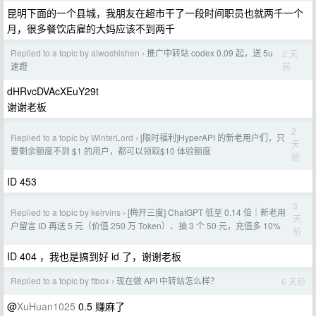
昆明下面的一个县城，我朋友在超市干了一段时间职员也就两千一个
月，很多餐饮店雇的大妈应该不到两千
Replied to a topic by aiwoshishen
推广中转站 codex 0.09 起，送 5u
2 天
›
前
速蹬
dHRvcDVAcXEuY29t
谢谢老板
2
Replied to a topic by WinterLord
[限时福利]HyperAPI 的新老用户们，只
›
天
要剩余额度不到 $1 的用户，都可以领取$10 体验额度
前
ID 453
3
Replied to a topic by kelrvins
[梅开三度] ChatGPT 低至 0.14 倍｜新老用
›
天
户留言 ID 再送 5 元（价值 250 万 Token）、抽 3 个 50 元，充值多 10%
前
ID 404 ，我也是搞到好 id 了，谢谢老板
Replied to a topic by ttbox
现在做 API 中转站怎么样？
6 天前
›
@
XuHuan1025
0.5 赚麻了