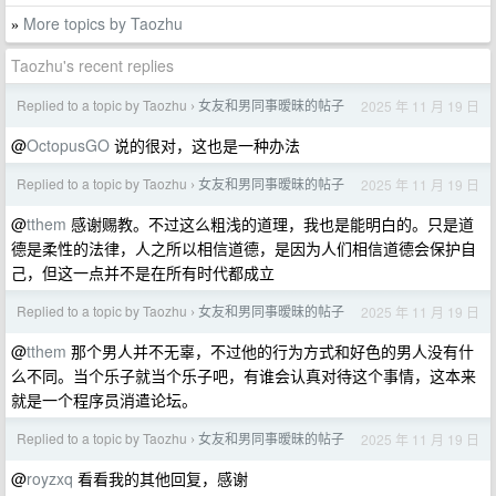
More topics by Taozhu
»
Taozhu's recent replies
Replied to a topic by Taozhu
女友和男同事暧昧的帖子
2025 年 11 月 19 日
›
@
OctopusGO
说的很对，这也是一种办法
Replied to a topic by Taozhu
女友和男同事暧昧的帖子
2025 年 11 月 19 日
›
@
tthem
感谢赐教。不过这么粗浅的道理，我也是能明白的。只是道
德是柔性的法律，人之所以相信道德，是因为人们相信道德会保护自
己，但这一点并不是在所有时代都成立
Replied to a topic by Taozhu
女友和男同事暧昧的帖子
2025 年 11 月 19 日
›
@
tthem
那个男人并不无辜，不过他的行为方式和好色的男人没有什
么不同。当个乐子就当个乐子吧，有谁会认真对待这个事情，这本来
就是一个程序员消遣论坛。
Replied to a topic by Taozhu
女友和男同事暧昧的帖子
2025 年 11 月 19 日
›
@
royzxq
看看我的其他回复，感谢