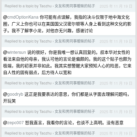
Replied to a topic by Taozhu
女友和男同事暧昧的帖子
2025 年 11 月 19 日
›
@
cmdOptionKana
你可能有点误解，我指的决斗仅限于地中海文化
圈，广义上你也可以在美国国父汉密尔顿等人身上看到这种文化的影
子。我不了解李小龙，对他亦无兴趣，感谢讨论
Replied to a topic by Taozhu
女友和男同事暧昧的帖子
2025 年 11 月 19 日
›
@
wintersun
说的很好，你是我唯一想认真回复的。叔本华对女性的
看法来自他的母亲，我认可他的言论是偏颇的。我的这个贴子也颇为
极端，我的初衷并非如此。我其实想警醒大家预知人心的险恶，它来
自人性的固有弱点，后方待人以宽和
Replied to a topic by Taozhu
女友和男同事暧昧的帖子
2025 年 11 月 19 日
›
@
goodryb
这正是我要表达的意思，你们都是从字面去理解问题吗，
开玩笑
Replied to a topic by Taozhu
女友和男同事暧昧的帖子
2025 年 11 月 19 日
›
@
zepc007
恕我直言，我看你的言论，也谈不上高明。没有恶意
Replied to a topic by Taozhu
女友和男同事暧昧的帖子
2025 年 11 月 19 日
›