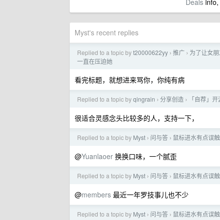
Deals
info,
Myst's recent replies
Replied to a topic by
t20000622yy
推广
为了让女朋友
›
›
一直在压迫她
看完标题，就想进来骂你，你纯有病
Replied to a topic by
qingrain
分享创造
「自荐」开源
›
›
很适合灵感念头比较多的人，支持一下，
Replied to a topic by
Myst
问与答
鼠标进水有点误触
›
›
@
Yuanlaoer
换换口味，一个腻歪
Replied to a topic by
Myst
问与答
鼠标进水有点误触
›
›
@
members
最近一年罗技事儿也不少
Replied to a topic by
Myst
问与答
鼠标进水有点误触
›
›