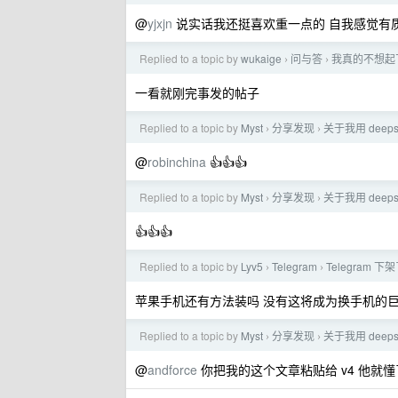
@
yjxjn
说实话我还挺喜欢重一点的 自我感觉有质
Replied to a topic by
wukaige
问与答
我真的不想起
›
›
一看就刚完事发的帖子
Replied to a topic by
Myst
分享发现
关于我用 deepse
›
›
@
robinchina
👍👍👍
Replied to a topic by
Myst
分享发现
关于我用 deepse
›
›
👍👍👍
Replied to a topic by
Lyv5
Telegram
Telegram 下
›
›
苹果手机还有方法装吗 没有这将成为换手机的
Replied to a topic by
Myst
分享发现
关于我用 deepse
›
›
@
andforce
你把我的这个文章粘贴给 v4 他就懂