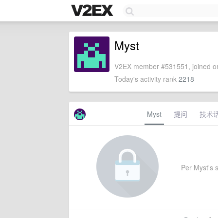
Myst
V2EX member #531551, joined on
Today's activity rank
2218
Myst
提问
技术
Per Myst's s