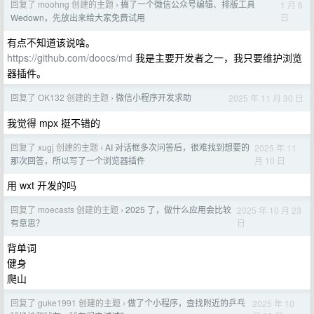
回复了 moohng 创建的主题
搞了一个微信公众号编辑、排版工具
1 月 6
›
日
Wedown，先放出来给大家免费试用
有点不知道该说啥。
https://github.com/doocs/md
我是主要开发者之一，我只要维护浏览
器插件。
回复了 OK132 创建的主题
微信小程序开发求助
2025 年 11 月 30 日
›
我觉得 mpx 挺不错的
回复了 xugj 创建的主题
AI 对话框多次问答后，很难找到想要的
2025 年 11
›
月 10 日
那次回答，所以写了一个浏览器插件
用 wxt 开发的吗
回复了 moecasts 创建的主题
2025 了，做什么应用会比较
2025 年 10 月 23
›
日
有意思？
背单词
健身
爬山
回复了 guke1991 创建的主题
做了个小程序，查找附近的乒乓
2025 年 10
›