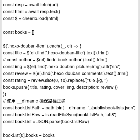
const resp = await fetch(url)
const html = await resp.text()
const $ = cheerio.load(html)
const books = []
$('.hexo-douban-item').each((_, el) => {
const title = $(el).find('.hexo-douban-title').text().trim()
// const author = $(el).find('.book-author').text().trim()
const img = $(el).find('.hexo-douban-picture>img').attr('src')
const review = $(el).find('.hexo-douban-comments').text().trim()
const rating = review.slice(0, 10).replace(/[^0-9.]/g, '')
books.push({ title, rating, cover: img, description: review })
})
// 使用 __dirname 确保路径正确
const bookListPath = path.join(__dirname, '../public/book-lists.json')
const bookListRaw = fs.readFileSync(bookListPath, 'utf8')
const bookList = JSON.parse(bookListRaw)
bookList[0].books = books