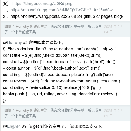
案）
https://i.imgur.com/agAJ0Rd.png
1 、
https://mp.weixin.qq.com/s/uiJMQYTwGFcPLAzIj5ad6w
2 、https://honwhy.wang/posts/2025-08-24-github-cf-pages-blog/
回复了 Honwhy 创建的主题
我喜欢收藏&分享书单，所以我写
2025 年 9 月
›
24 日
了一个书单配置工具
@
Honwhy
#3 爬虫脚本要调整下，
$('#hexo-douban-item3 .hexo-douban-item').each((_, el) => {
const title = $(el).find('.hexo-douban-title').text().trim()
const url = $(el).find('.hexo-douban-title > a').attr('href').trim()
// const author = $(el).find('.book-author').text().trim()
const img = $(el).find('.hexo-douban-picture>img').attr('src')
const review = $(el).find('.hexo-douban-comments').text().trim()
const rating = review.slice(0, 10).replace(/[^0-9.]/g, '')
books.push({ title, url, rating, cover: img, description: review })
})
回复了 Honwhy 创建的主题
我喜欢收藏&分享书单，所以我写
2025 年 9 月
›
21 日
了一个书单配置工具
@
EngAPI
#9 我 get 到你的意思了，我想想怎么支持下。