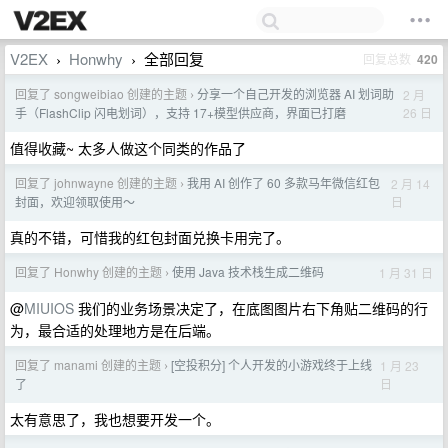
V2EX
Honwhy
全部回复
回复总数
420
›
›
回复了 songweibiao 创建的主题
分享一个自己开发的浏览器 AI 划词助
2 月
›
26 日
手（FlashClip 闪电划词），支持 17+模型供应商，界面已打磨
值得收藏~ 太多人做这个同类的作品了
回复了 johnwayne 创建的主题
我用 AI 创作了 60 多款马年微信红包
2 月 14
›
日
封面，欢迎领取使用～
真的不错，可惜我的红包封面兑换卡用完了。
回复了 Honwhy 创建的主题
使用 Java 技术栈生成二维码
1 月 31 日
›
@
MIUIOS
我们的业务场景决定了，在底图图片右下角贴二维码的行
为，最合适的处理地方是在后端。
回复了 manami 创建的主题
[空投积分] 个人开发的小游戏终于上线
1 月 23
›
日
了
太有意思了，我也想要开发一个。