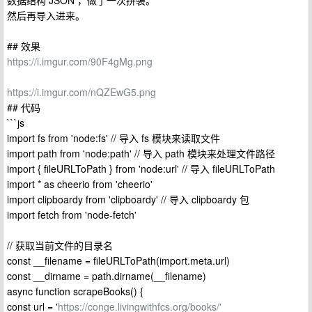
数据结构 JSON ，做了一次拼装。
然后再导入进来。
## 效果
https://i.imgur.com/90F4gMg.png
https://i.imgur.com/nQZEwG5.png
## 代码
```js
import fs from 'node:fs' // 导入 fs 模块来读取文件
import path from 'node:path' // 导入 path 模块来处理文件路径
import { fileURLToPath } from 'node:url' // 导入 fileURLToPath
import * as cheerio from 'cheerio'
import clipboardy from 'clipboardy' // 导入 clipboardy 包
import fetch from 'node-fetch'
// 获取当前文件的目录名
const __filename = fileURLToPath(import.meta.url)
const __dirname = path.dirname(__filename)
async function scrapeBooks() {
const url = '
https://conge.livingwithfcs.org/books/'