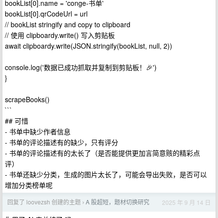
bookList[0].name = 'conge-书单'
bookList[0].qrCodeUrl = url
// bookList stringify and copy to clipboard
// 使用 clipboardy.write() 写入剪贴板
await clipboardy.write(JSON.stringify(bookList, null, 2))
console.log('数据已成功抓取并复制到剪贴板！🎉')
}
scrapeBooks()
```
## 可惜
- 书单中缺少作者信息
- 书单的评论描述有的缺少，只有评分
- 书单的评论描述有的太长了（是否能提供更加言简意赅的精彩点
评）
- 书单还缺少分类，生成的图片太长了，可能会导出失败，是否可以
增加分类榜单呢
回复了 loovezsh 创建的主题
A 股超短，题材切换研究
2025 年 9 月 14 日
›