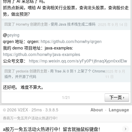
你用了 AI 来总结了 吗。
抓热点新闻，喂给 AI 查询相关行业股票，查询龙头股票，查询股价走
势，做出预测？
回复了 Honwhy 创建的主题
使用 Java 技术栈生成二维码
2025 年 9 月 14 日
›
@
geying
qrgen 地址：qrgen:
https://github.com/honwhy/qrgen
我的 demo 项目地址：java-examples:
https://github.com/honwhy/java-examples
公众号文章：
https://mp.weixin.qq.com/s/yFy0P1j8naqXypn0xxlElw
回复了 yedaxia 创建的主题
用 Trae 从 0 到 1 上架了个 Chrome
2025 年 9 月
›
11 日
插件，并开源了代码
还好吧。 难度不算大。
1/21
© 2026 V2EX · 25ms · 3.9.8.5
About
·
Language
券商万一免五开户活动火热进行中！
›
a股万一免五活动火热进行中！留言就抽鼠标键盘！