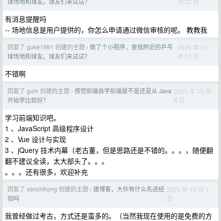
月 22 日
球场地和球友。球友们来试试？
有消息提醒吗
-- 场地信息是用户提供的，你怎么申请通过微信审核的呢。 教教我
回复了 guke1991 创建的主题
做了个小程序，查找附近的乒乓
2025 年 10
›
月 21 日
球场地和球友。球友们来试试？
不错啊
回复了 guin 创建的主题
感觉前端自学后端是不是还是从 Java
2025 年 10 月
›
6 日
开始学比较好？
学习前端知识吧。
1 、JavaScript 高级程序设计
2 、Vue 设计与实现
3 、jQuery 技术内幕（老古董，但是思路还是不错的。。。，随便翻
翻不建议全读，太大部头了。。。
。。。还有很多，欢迎补充
回复了 vanchKong 创建的主题
建博客，大伙有什么先进经
2025 年 10 月 1
›
日
验吗
我曾经做过考古，方式还是蛮多的。（当然我现在使用的是免费的方