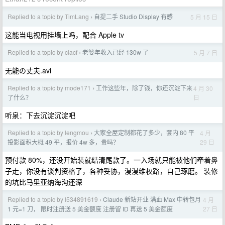
Replied to a topic by TimLang
自提二手 Studio Display 有感
5 月 15 日
›
这能当电视用挂墙上吗，配合 Apple tv
Replied to a topic by clacf
老婆年收入已经 130w 了
5 月 7 日
›
无能の丈夫.avi
Replied to a topic by mode171
工作这些年，除了钱，你还沉淀下来
4 月 30
›
日
了什么？
听泉：下去沉淀沉淀吧
Replied to a topic by lengmou
大家全屋定制都花了多少，套内 80 平
4 月
›
29 日
投影面积大概 49 平，报价 4w 多，贵吗？
预付款 80%，还没开始装就结清尾款了。一入场就只能被他们牵着鼻
子走，你没有谈判资格了，各种妥协，漫漫维权路，自己琢磨。 装修
的坑比马里亚纳海沟还深
Replied to a topic by l534891619
Claude 新站开业 满血 Max 中转包月
4 月
›
27 日
1 元=1 刀， 限时注册送 5 美金额度 注册留 ID 再送 5 美金额度