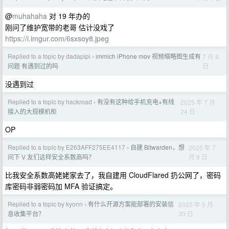
@
muhahaha
对 19 年办的
刚问了维护宽带的老哥 估计没戏了
https://i.imgur.com/6sxsoy8.jpeg
Replied to a topic by dadapipi
immich iPhone mov 视频缩略图生成有
7 月 8
›
日
问题 有遇到过的吗
没遇到过
Replied to a topic by hackroad
有没有这种给手机充电+有线
2025 年 7 月
›
24 日
接入的大规模机柜
OP
Replied to a topic by E263AFF275EE4117
自建 Bitwarden，想
2025 年 7
›
月 9 日
问下 V 友们这样安全系数高吗？
比我安全系数高姥姥家去了，我自建用 CloudFlared 扔公网了，密码
库密码非弱密码加 MFA 验证搞定。
Replied to a topic by kyonn
有什么开源方案能部署的安装信
2025 年 5 月
›
30 日
息收集平台？