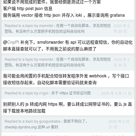
如果说不用现成的套件，我曾经倒是测试过一个方案
客户端 http post json 信息
服务端用 vector 接收 http json 并存入 loki ，展示查询用 grafana
Replied to a topic by msmmbl
在做一个自动化脚本，涉及到短信
2025 年 5
›
月 30 日
登陆，有没有什么方案把手机短信验证码自动化吗
@
CnpPt
补充下，smsforwarder 有 api 可以远程查短信，你的自动化
脚本直接查就可以了，不用我之前说的那么麻烦了
Replied to a topic by msmmbl
在做一个自动化脚本，涉及到短信
2025 年 5
›
月 30 日
登陆，有没有什么方案把手机短信验证码自动化吗
我可能会用闲置的手机配合短信转发程序外发 webhook ，写个接口
接收短信存起来，自动化脚本需要验证码就来查询
Replied to a topic by z1gui
关于 Https 证书验证问题
2025 年 4 月 11 日
›
别把别人的 js 转成内网 https 啊，要么转成公网带证书的，要么 js 直
接下载放本地路径加载
Replied to a topic by guoguobaba
我就不明白了，
2025 年 3 月
›
21 日
checkip.dyndns.org 这种 url 都封