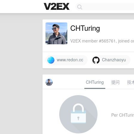
CHTuring
V2EX member #565761, joined on
www.redon.cc
Chanzhaoyu
CHTuring
提问
技
Per CHTuring