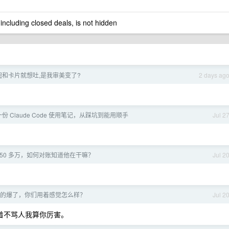
 including closed deals, is not hidden
和卡片就想吐,是我审美变了?
2 days ag
份 Claude Code 使用笔记，从踩坑到能用顺手
Jul 2
50 多万，如何对账知道他在干嘛？
Jul 2
这波真的爆了，你们用着感觉怎么样？
Jul 2
你用着不骂人我算你厉害。