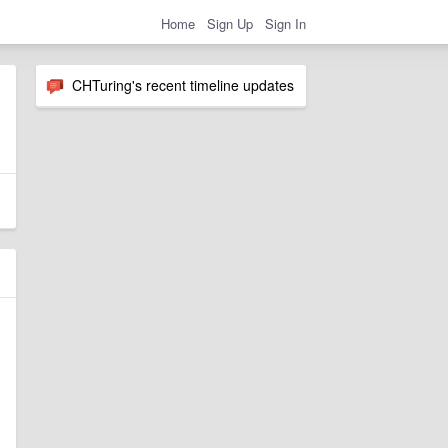
Home
Sign Up
Sign In
CHTuring's recent timeline updates