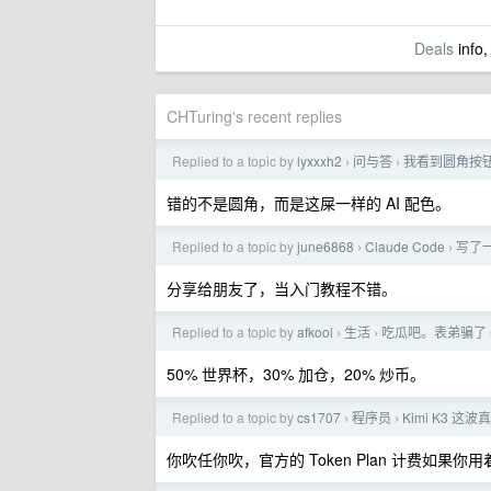
Deals
info,
CHTuring's recent replies
Replied to a topic by
lyxxxh2
问与答
我看到圆角按钮
›
›
错的不是圆角，而是这屎一样的 AI 配色。
Replied to a topic by
june6868
Claude Code
写了一
›
›
分享给朋友了，当入门教程不错。
Replied to a topic by
afkool
生活
吃瓜吧。表弟骗了 
›
›
50% 世界杯，30% 加仓，20% 炒币。
Replied to a topic by
cs1707
程序员
Kimi K3 
›
›
你吹任你吹，官方的 Token Plan 计费如果