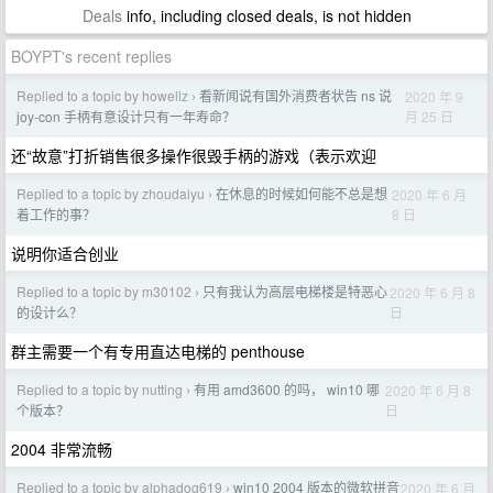
Deals
info, including closed deals, is not hidden
BOYPT's recent replies
Replied to a topic by howellz
看新闻说有国外消费者状告 ns 说
2020 年 9
›
月 25 日
joy-con 手柄有意设计只有一年寿命？
还“故意”打折销售很多操作很毁手柄的游戏（表示欢迎
Replied to a topic by zhoudaiyu
在休息的时候如何能不总是想
2020 年 6 月
›
8 日
着工作的事？
说明你适合创业
Replied to a topic by m30102
只有我认为高层电梯楼是特恶心
2020 年 6 月 8
›
日
的设计么？
群主需要一个有专用直达电梯的 penthouse
Replied to a topic by nutting
有用 amd3600 的吗， win10 哪
2020 年 6 月 8
›
日
个版本？
2004 非常流畅
Replied to a topic by alphadog619
win10 2004 版本的微软拼音
2020 年 6 月
›