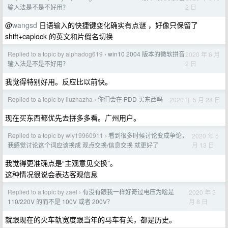
2 日
输入法是不是不好用？
@
wangsd
日语输入的快捷键变化确实有点谜 ，好像只保留了
shift+caplock 的英文和片假名切换
Replied to a topic by alphadog619
win10 2004 版本的微软拼音
2020 年 6 月
›
2 日
输入法是不是不好用？
我觉得特别好用。反应比以前快。
Replied to a topic by liuzhazha
你们会在 PDD 买东西吗
2020 年 5 月 28 日
›
现在买东西都优先去拼多多看。广州用户。
Replied to a topic by wly19960911
看到很多时候讨论变成争论，
2020 年 5
›
月 13 日
我感觉讨论这个词应该换成 观点交换/信息交换 就更好了
我觉得更准确点是“主观意见交换”。
这种情况很说会表达客观信息
Replied to a topic by zael
有没有跟我一样好奇过电压为啥是
2020 年 5
›
月 8 日
110/220V 的而不是 100V 或者 200V？
就跟现在的火车轨宽度跟当年的马车有关，都是历史。