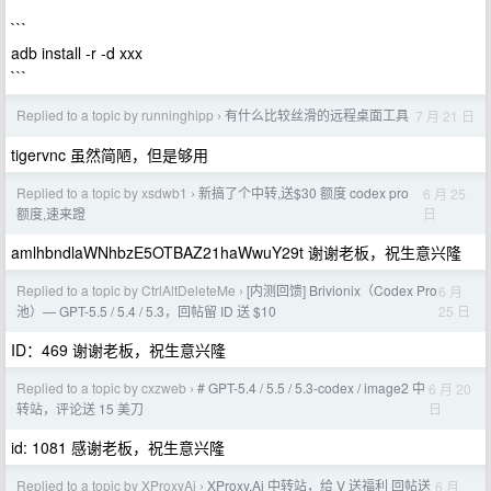
```
adb install -r -d xxx
```
Replied to a topic by runninghipp
有什么比较丝滑的远程桌面工具
7 月 21 日
›
tigervnc 虽然简陋，但是够用
Replied to a topic by xsdwb1
新搞了个中转,送$30 额度 codex pro
6 月 25
›
日
额度,速来蹬
amlhbndlaWNhbzE5OTBAZ21haWwuY29t 谢谢老板，祝生意兴隆
Replied to a topic by CtrlAltDeleteMe
[内测回馈] Brivionix（Codex Pro
6 月
›
25 日
池）— GPT-5.5 / 5.4 / 5.3，回帖留 ID 送 $10
ID：469 谢谢老板，祝生意兴隆
Replied to a topic by cxzweb
# GPT-5.4 / 5.5 / 5.3-codex / image2 中
6 月 20
›
日
转站，评论送 15 美刀
id: 1081 感谢老板，祝生意兴隆
Replied to a topic by XProxyAi
XProxy.Ai 中转站，给 V 送福利 回帖送
6 月
›