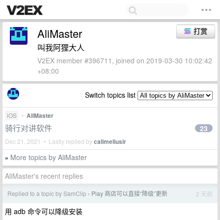
AliMaster
打赏
叫我阿狸大人
V2EX member #396711, joined on 2019-03-30 10:02:42
+08:00
Switch topics list
iOS
•
AliMaster
骑行对讲软件
23
Dec 21, 2021 • Lastly replied by
callmeliusir
More topics by AliMaster
»
AliMaster's recent replies
Replied to a topic by SamClip
Play 商店可以直接“降级”更新
2 天前
›
用 adb 命令可以降级安装