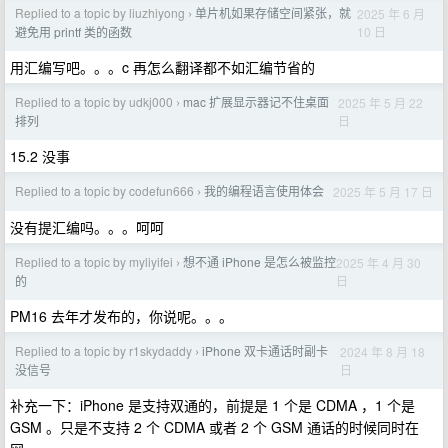
Replied to a topic by liuzhiyong
单片机如果存储空间紧张，就
2025 年 6 月
›
10 日
避免用 printf 类的函数
用汇编写吧。。。c 再怎么翻译都不如汇编节省的
Replied to a topic by udkj000
mac 扩展显示器记不住桌面
2025 年 5 月 22
›
日
排列
15.2 没事
Replied to a topic by codefun666
我的编程语言使用体会
2025 年 5 月 17 日
›
没有提汇编吗。。。呵呵
Replied to a topic by myliyifei
想不通 iPhone 是怎么被监控
2025 年 4 月 30
›
日
的
PM16 去年才发布的，你说呢。。。
Replied to a topic by r1skydaddy
iPhone 双卡通话时副卡
2024 年 8 月 18
›
日
没信号
补充一下：iPhone 是支持双通的，前提是 1 个是 CDMA ，1 个是
GSM 。只是不支持 2 个 CDMA 或者 2 个 GSM 通话的时候同时在