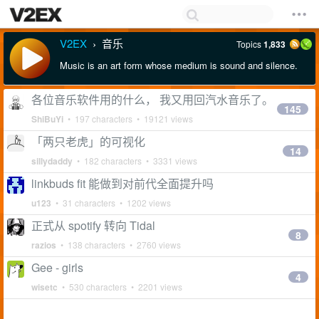
V2EX
音乐
Topics
1,833
›
Music is an art form whose medium is sound and silence.
各位音乐软件用的什么， 我又用回汽水音乐了。
145
ShiBuYi
• 197 characters • 19121 views
「两只老虎」的可视化
14
sillydaddy
• 182 characters • 3331 views
linkbuds fit 能做到对前代全面提升吗
u123
• 31 characters • 1202 views
正式从 spotify 转向 Tidal
8
razios
• 138 characters • 2760 views
Gee - girls
4
wisetc
• 530 characters • 2201 views