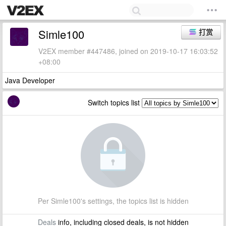
Simle100
打赏
V2EX member #447486, joined on 2019-10-17 16:03:52
+08:00
Java Developer
Switch topics list
Per Simle100's settings, the topics list is hidden
Deals
info, including closed deals, is not hidden