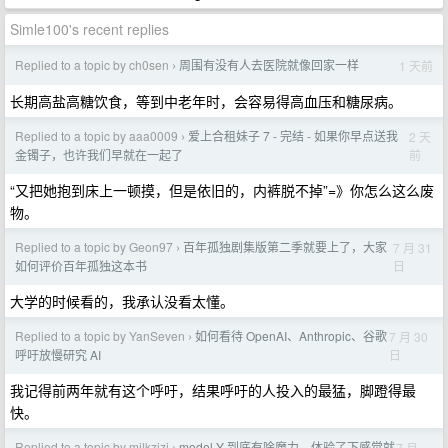
Simle100's recent replies
Replied to a topic by ch0sen
周围有没有人去医院就像回家一样
1 天前
›
长期高盐高糖饮食，等到中老年时，会容易得高血压和糖尿病。
Replied to a topic by aaa0009
爱上合租妹子 7 - 完结 - 如果你早点送我
2 天
›
前
金镯子，也许我们早就在一起了
“又把她抱到床上一顿摸，但是依旧的，内裤脱不掉”=》你怎么这么废
物。
Replied to a topic by Geon97
百年孤独剧集版第二季就要上了，大家
7 月 31
›
日
如何评价百年孤独这本书
大学的时候看的，我承认没看太懂。
Replied to a topic by YanSeven
如何看待 OpenAI、Anthropic、谷歌
7 月 30
›
日
呼吁放慢研究 AI
我记得前两年就有这个呼吁，结果呼吁的人投入的最猛，脚蹬得最
快。
Replied to a topic by milkzizi
model Y 到底有啥魔力，体验了下感觉就
7 月