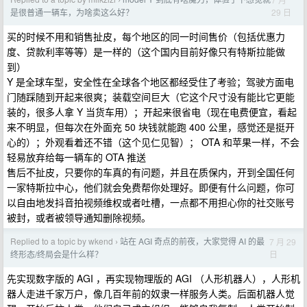
›
29 日
是很普通一辆车，为啥卖这么好？
买的时候不用和销售扯皮，每个地区的同一时间售价（包括优惠力
度、贷款利率等等）是一样的（这个国内目前好像只有特斯拉能做
到）
Y 是全球车型，安全性在全球各个地区都经受住了考验；驾驶方面电
门随踩随到开起来很爽；装载空间巨大（它这个尺寸没有能比它更能
装的，很多人拿 Y 当货车用）；开起来很省电（现在电费便宜，看起
来不明显，但每次在外面充 50 块钱就能跑 400 公里，感觉还是挺开
心的）；外观看着还不错（这个见仁见智）； OTA 和苹果一样，不会
轻易放弃给每一辆车的 OTA 推送
售后不扯皮，只要你的车真的有问题，并且在质保内，开到全国任何
一家特斯拉中心，他们就会免费帮你处理好。即便有什么问题，你可
以自由地发抖音拍视频维权或者吐槽，一点都不用担心你的社交账号
被封，或者被领导通知删除视频。
Replied to a topic by wkend
站在 AGI 奇点的前夜，大家觉得 AI 的最
7 月 29
›
日
终形态/终局会是什么样？
先实现数字版的 AGI ，再实现物理版的 AGI （人形机器人），人形机
器人走进千家万户，像几百年前的奴隶一样服务人类。后面机器人觉