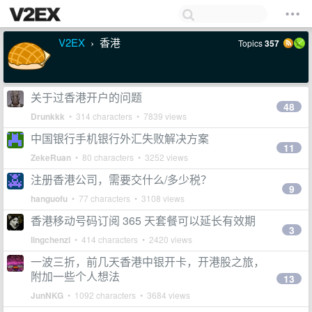
V2EX
香港
Topics
357
›
关于过香港开户的问题
48
Drunkkk
• 314 characters • 7839 views
中国银行手机银行外汇失败解决方案
11
ZekeRuan
• 80 characters • 3252 views
注册香港公司，需要交什么/多少税？
9
hanguofu
• 77 characters • 3108 views
香港移动号码订阅 365 天套餐可以延长有效期
3
lingchenzi
• 414 characters • 2420 views
一波三折，前几天香港中银开卡，开港股之旅，
附加一些个人想法
13
JunNKG
• 1092 characters • 3684 views