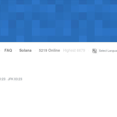
·
FAQ
·
Solana
·
5219 Online
Highest 6679
·
Select Langua
0:23
·
JFK 03:23