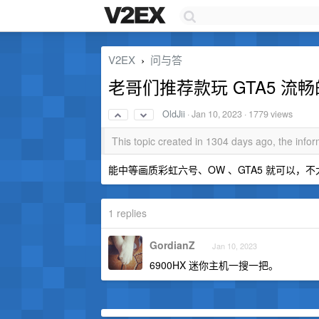
V2EX
问与答
›
老哥们推荐款玩 GTA5 流畅
OldJii
·
Jan 10, 2023
· 1779 views
This topic created in 1304 days ago, the inf
能中等画质彩虹六号、OW 、GTA5 就可以，不
1 replies
GordianZ
Jan 10, 2023
6900HX 迷你主机一搜一把。