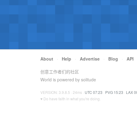
About
·
Help
·
Advertise
·
Blog
·
API
创意工作者们的社区
World is powered by solitude
VERSION: 3.9.8.5 · 24ms ·
UTC 07:23
·
PVG 15:23
·
LAX 0
♥ Do have faith in what you're doing.