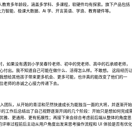
2，成人教育多年龄段，涵盖多学科、多课程，软硬件均有探索。旗下产品包括
、大力智能、极课大数据、Ai 学、开言英语、学浪、教育硬件等。
乡村，如果没有遇到小学吴春玲老师、初中的党老师、高中的石承顺老师，
心付出。我不知道自己可能在做什么、活得怎么样。不敢想。 这段经历
我想给其他孩子带来更多机会、更多可能，也许真的能改变了他们的一
位老师的赤诚之心接力传递下去。
月加入团队，从开始的青涩和茫然快速成长为能独当一面的大将，并逐渐开始
半年的工作后总结出了自己视野逐渐开阔的几个阶段：开始只是想如何完成
优雅、更通用、更有拓展性；再接下来会综合考虑前后端从整体的角度思
的评审过程前后主动从用户角度出发来思考操作流程和 UI 体验是否有优