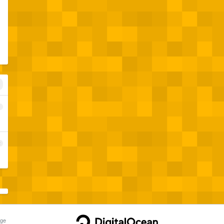
1
2
ge