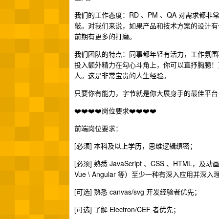
我们的工作态度：RD 、PM 、QA 对需求都
敲。对我们来说，如果产品和技术方案的设计有一
前期有更多的打磨。
我们团队的特点：同事都年轻有活力，工作氛围
投入额外精力在勾心斗角上，你可以直抒胸臆！
人。这是非常宝贵的人生经验。
只要你有能力，字节就是你大展身手的最佳平台
❤️❤️❤️❤️岗位要求❤️❤️❤️❤️
前端岗位要求：
[必须] 本科及以上学历，思维逻辑缜密；
[必须] 熟悉 JavaScript 、CSS 、HT
Vue \ Angular 等）至少一种有深入应用并
[可选] 熟悉 canvas/svg 开发经验者优先；
[可选] 了解 Electron/CEF 者优先；