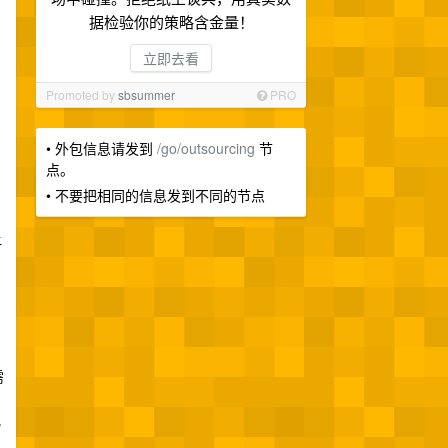
据检验你的策略含金量！
立即去看
Promoted by
sbsummer
PRO
• 外包信息请发到
/go/outsourcing
节
点。
• 不要把相同的信息发到不同的节点
让
需
化