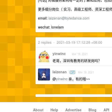
[可选] 对微服务架构有一定的了解和应用，包
更多细分岗位（ 实习、高级工程师、资深工程师、
email:
laizenan@bytedance.com
wechat: lonelam
2 replies
•
2021-03-19 17:12:28 +08:00
yinwinc
Mar 19, 2021
老哥，深圳有教育的研发岗吗？
laizenan
Mar 19, 2021
OP
@
yinwinc
亲，有的哦~~
About
·
Help
·
Advertise
·
Blog
·
API