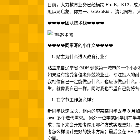
目前，大力教育业务已经横跨 Pre-K，K1
瓜瓜龙启蒙、你拍一、GoGoKid 、清北网校
❤️❤️❤️❤️团队技术栈❤️❤️❤️❤️
❤️❤️❤️❤️同事写的小作文❤️❤️❤️❤️
贴主为什么进入教育行业？
贴主来自辽宁省 GDP 倒数第一城市的一个小
如果没有接受各位老师兢兢业业、专注投入的耐
我相信自己一定能做点什么，也应该做点什么。
生，就像我自己一样。同时我也希望自己能将各
在字节工作怎么样？
新同学快速成长：组内的李某某同学去年 8 
own 多个迭代需求。 另外一位李某同学则在
求；接下来会开始考虑用哪种方式实现更好、更
考怎么样设计更好的技术方案；最后会在 PRD 
空间。