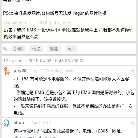
PS:本来准备发图片,奈何新号无法发 imgur 的图片链接
Supplement 1 · 2019 年 4 月 2 日
厉害了我的 EMS,一投诉两个小时快递就到我手上了,我都不知道你们
的效率居然这么高
EMS
快递
客服
null
12 replies
•
2019-04-03 15:43:35 +08:00
phy25
Apr 2, 2019 via Android
1
- 11183 有可能是本地客服的，不像其他快递可能是大地区客
服。
- 你确定是 EMS 还是小包？真正的 EMS 国内是保时效的。小包
的话就随缘了，该投诉投诉。
- 一般来说遇到不满意的客服，保证不是偶然的办法是再打一次
电话。
lihua
Apr 2, 2019
2
这种情况可以向国家邮政局投诉了，电话：12305，网址：
http://sswz.spb.gov.cn/