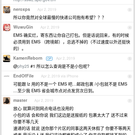
neroxps
Apr 2, 2019
3
所以你竟然对全球最慢的快递公司抱有希望？？？
WuwuGin
Apr 2, 2019
4
EMS 确实烂，寄东西让你自己打包。但是话说回来，有的时候
必须用到 EMS （跨境邮），总逃不掉的（不过速度以外还挺快
的）。
KamenReborn
Apr 2, 2019
OP
5
@
phy25
#1 所以怎么查询是不是小包呢?
EndOfFile
Apr 2, 2019 via iPhone
6
可能跟 lz 用的不是一个 EMS 吧…邮政包裹 /小包就不是 EMS
…至少我 EMS 省会城市点对点发货次日到。
master
Apr 2, 2019
7
放心 就算问到网点电话也没用的
小包的话 会和你说 我们这边是送报纸的 包裹太大了 送不过来
你要不等几天
速递的话 就说 送你那个片区的同事这两天休假了 你要不等两天
或者 最近没人送 我们这边都堆积成山了 你来自取都找不到的