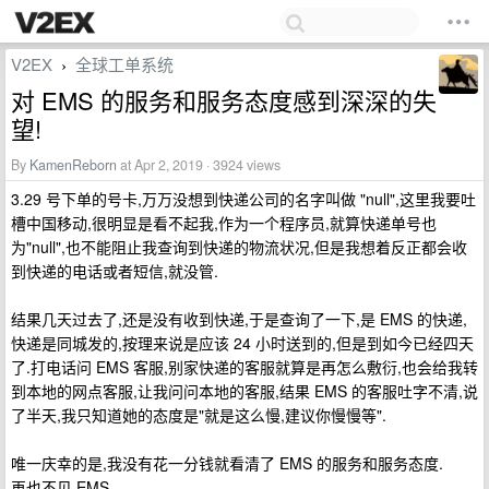
V2EX
全球工单系统
›
对 EMS 的服务和服务态度感到深深的失
望!
By
KamenReborn
at Apr 2, 2019 · 3924 views
3.29 号下单的号卡,万万没想到快递公司的名字叫做 "null",这里我要吐
槽中国移动,很明显是看不起我,作为一个程序员,就算快递单号也
为"null",也不能阻止我查询到快递的物流状况,但是我想着反正都会收
到快递的电话或者短信,就没管.
结果几天过去了,还是没有收到快递,于是查询了一下,是 EMS 的快递,
快递是同城发的,按理来说是应该 24 小时送到的,但是到如今已经四天
了.打电话问 EMS 客服,别家快递的客服就算是再怎么敷衍,也会给我转
到本地的网点客服,让我问问本地的客服,结果 EMS 的客服吐字不清,说
了半天,我只知道她的态度是"就是这么慢,建议你慢慢等".
唯一庆幸的是,我没有花一分钱就看清了 EMS 的服务和服务态度.
再也不见,EMS.