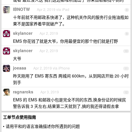
IBNOTW
Apr 2, 2019 via iPad
8
十年前就不用邮政系快递了，这种机关作风的服务行业拖油瓶如
果不是国家养着早就破产了。
skylancer
Apr 2, 2019
9
EMS 你花钱了就是大爷，你用最便宜的那个他们就是打野
skylancer
Apr 2, 2019
10
大爷
joeaaa
Apr 2, 2019 via iPhone
11
昨天刚用了 EMS 寄东西 两城间 600km，从到网店开始 20 小时
到手
ragnaroks
Apr 3, 2019
12
EMS 的 EMS 和邮政小包是完全不同的东西,换身份证的时候民
警告诉我 3 天左右,结果第二天就到了,搞的我还得请假去拿
工单节点使用指南
• 请用平和的语言准确描述你所遇到的问题