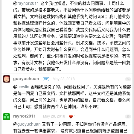
@
raynor2011
这个我也知道，不会的就去问同事，上司什么
的。带我的是技术部老大，不管问他什么问题他给我的回答都是
看文档，文档就是数据结构和其他系统的访问 api ；我问他业务
和数据处理流程什么的，他就回复我自己看文档；问到项目中的
具体问题就是回复我自己看着办；我提交代码后又问我为什么要
用我的方法区处理业务，说我要知道业务要怎么去处理；我问同
事以前开发这些项目会用些什么，例如文档，技术，系统之间的
业务处理，开始开发时有什么资料，会遇到些什么问题啊，怎么
处理啊，都问了；至少同事开发的时候数据库表是指明的，有需
求，有设计文档；我他么开发什么都没有，问问题都是统一回复
自己看着办；我都懵逼了。
guoyuchuan
May 28, 2018
OP
24
@
newlin
困难我是说了的，问题我也问了，关键是所有的问题都
是统一回复自己看文档，文档就那两样，这些文档还是其他系统
的文档，问上司的上司，也是这样的回复，自己看文档，要么问
自己上司；感觉就像两个人在帅锅，谁都不理；
raynor2011
May 28, 2018
1
25
@
guoyuchuan
又看了一边问题，不知道你们有没有产品经理，
有就去要一套详细需求， 没有就只能自己根据前端原型图自己