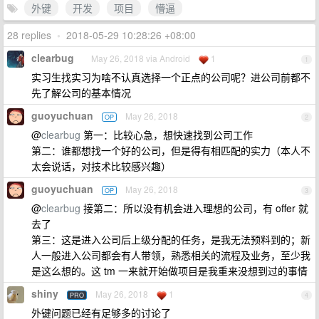
外键
开发
项目
懵逼
28 replies
•
2018-05-29 10:28:26 +08:00
clearbug
May 26, 2018 via Android
1
1
实习生找实习为啥不认真选择一个正点的公司呢？进公司前都不
先了解公司的基本情况
guoyuchuan
May 26, 2018
OP
2
@
clearbug
第一：比较心急，想快速找到公司工作
第二：谁都想找一个好的公司，但是得有相匹配的实力（本人不
太会说话，对技术比较感兴趣）
guoyuchuan
May 26, 2018
OP
3
@
clearbug
接第二：所以没有机会进入理想的公司，有 offer 就
去了
第三：这是进入公司后上级分配的任务，是我无法预料到的；新
人一般进入公司都会有人带领，熟悉相关的流程及业务，至少我
是这么想的。这 tm 一来就开始做项目是我重来没想到过的事情
shiny
May 26, 2018
1
PRO
4
外键问题已经有足够多的讨论了