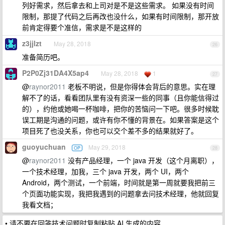
列好需求，然后拿去和上司对是不是这些需求。 如果没有时间
限制，那提了代码之后再改也没什么，如果有时间限制，那开放
前肯定得要个准信，需求是不是这样的
z3jjlzt
May 28, 2018
26
准备简历吧。
P2P0Zj31DA4X5ap4
May 28, 2018
1
27
@
raynor2011
老板不明说，但是你得体会背后的意思。实在理
解不了的话，看看团队里有没有资深一些的同事（且你能信得过
的），约他或她喝一杯咖啡，把你的苦恼问一下吧。很多时候耽
误工期是沟通的问题，或许有你不懂的背景在。如果答案是这个
项目死了也没关系，你也可以交个差不多的结果就好了。
guoyuchuan
May 29, 2018
OP
28
@
raynor2011
没有产品经理，一个 java 开发（这个月离职），
一个技术经理，加我，三个 java 开发，两个 UI，两个
Android，两个测试，一个前端，时间就是第一周就要我把前三
个页面功能实现，我把我遇到的问题拿去问技术经理，他就回复
我看文档；
• 请不要在回答技术问题时复制粘贴 AI 生成的内容