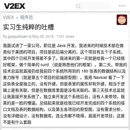
V2EX
程序员
›
实习生纯粹的吐槽
By
guoyuchuan
at May 26, 2018 · 7161 views
我面试进了一家公司，职位是 Java 开发，我进来的时候技术部在做
类似于美团的项目，项目是前后端分离的，这个项目有五个子系统，
其中四个已经开发得差不多了。我进来的第一天就是给我一个已经搭
好框架，做个简单的 curd （说是熟悉他们的框架）。第二天，带我的
技术总监就直接扔给我前四个系统所用到的 180 张表的数据结构以及
墨刀账号（就是第五个项目的前端原型图）。我用 Navicat 看了一下
这些表全是独立的，没有外键，但是表里的属性却有外键，相当于逻
辑上是有关联，但是在数据库里面是没有关联的。第三天技术总监就
让我直接开发系统了，独立来开发这个系统后台，没有人来带领，我
真的是一脸的懵逼。总结起来就是给我已经开发完成的四个系统的接
口文档及表的数据结构，以及第五各项目的原型图，没有需求分析，
没有详细设计，没有数据库，连业务都不晓得，直接开发项目，这是
不是有什么套路