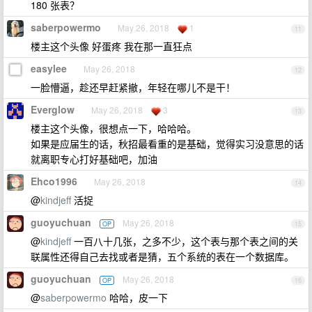
180 张表？
saberpowermo
May 26, 2018
1
11
楼主这个头像 好蛋疼 我在那一直狂点
easylee
May 26, 2018
12
一脸懵逼，趁还早赶紧撤，年轻在哪儿不是干！
Everglow
May 26, 2018
3
13
楼主这个头像，很想点一下，哈哈哈。
如果是应届生的话，秋招最看重的是基础，觉得实习没意思的话
就离职专心打好基础吧，加油
Ehco1996
May 26, 2018
14
@
kindjeff
活捉
guoyuchuan
May 26, 2018
OP
15
@
kindjeff
一百八十几张，之多不少，这个表与那个表之间的关
联属性还得自己去找或者是猜，五个系统的表在一个数据库。
guoyuchuan
May 26, 2018
OP
16
@
saberpowermo
哈哈，皮一下