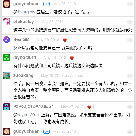
guoyuchuan
May 26, 2018
OP
17
@
Everglow
应届生，没校招了，过了。。
otakustay
May 26, 2018
18
这年头你的系统想要有扩展性想要抗大流量的，用外键就是作死
RealGM
May 26, 2018
1
19
反正以后也可能要自己干 就当锻炼了 哈哈
raynor2011
May 26, 2018
1
20
有什么问题就和上司反馈，边反馈边交流边解决
zuoakang
May 26, 2018 via Android
21
哈哈，同一届噢，幸会！建议，一定要找一个有人带的，如果一
个人独自负责一整个项目，而且遇到难点还没人能请教的哈，你
会很痛苦的。
P2P0Zj31DA4X5ap4
May 27, 2018
1
22
@
raynor2011
正解，有困难就说。如果支支吾吾摸不出来，可
能耽误工期，且你也没有成长。
guoyuchuan
May 28, 2018
OP
23