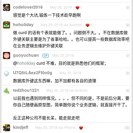
codelover2016
May 26, 2018
1
5
感觉是个大坑,锻炼一下技术趁早跑啊
hoholiday
May 26, 2018 via Android
1
6
做 curd 的话有个表就能做了。。问题倒不大。。不在数据库做
外键关联主要是为了省事哈哈。。也可以提高一些数据库效率吧
在业务逻辑去维护外键关联
guoyuchuan
May 26, 2018
OP
7
@
hoholiday
curd 不难，目的就是熟悉他们的框架；
U7Q5tLAex2FI0o0g
May 26, 2018
8
数据库外键这东西嘛，加不加都有各自的道理
tedzhou1221
May 26, 2018 via Android
9
以前我也遇到同样情况。。。。但不同的是，不是前后分离，要
你自己随便画原型图，简单跟你说个业务逻辑，就直接开干了。
反正这种公司不能长呆，能走就走吧
kindjeff
May 26, 2018 via iPhone
1
10