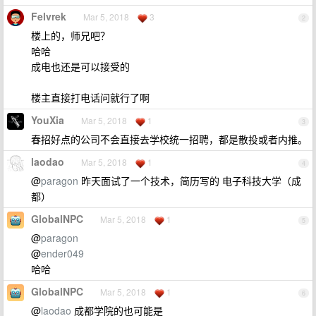
Felvrek
Mar 5, 2018
3
2
楼上的，师兄吧？
哈哈
成电也还是可以接受的
楼主直接打电话问就行了啊
YouXia
Mar 5, 2018
1
3
春招好点的公司不会直接去学校统一招聘，都是散投或者内推。
laodao
Mar 5, 2018
1
4
@
paragon
昨天面试了一个技术，简历写的 电子科技大学（成
都）
GlobalNPC
Mar 5, 2018
1
5
@
paragon
@
ender049
哈哈
GlobalNPC
Mar 5, 2018
1
6
@
laodao
成都学院的也可能是