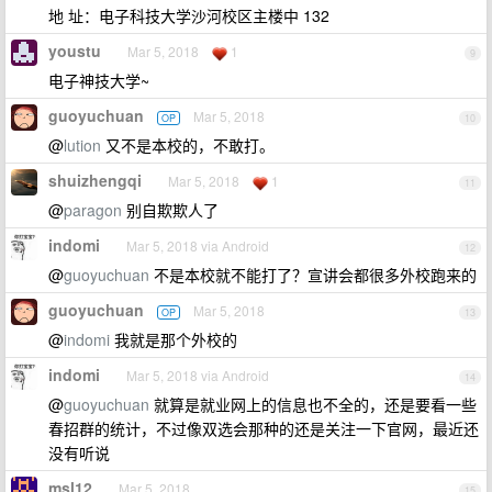
地 址：电子科技大学沙河校区主楼中 132
youstu
Mar 5, 2018
1
9
电子神技大学~
guoyuchuan
Mar 5, 2018
OP
10
@
lution
又不是本校的，不敢打。
shuizhengqi
Mar 5, 2018
1
11
@
paragon
别自欺欺人了
indomi
Mar 5, 2018 via Android
12
@
guoyuchuan
不是本校就不能打了？宣讲会都很多外校跑来的
guoyuchuan
Mar 5, 2018
OP
13
@
indomi
我就是那个外校的
indomi
Mar 5, 2018 via Android
14
@
guoyuchuan
就算是就业网上的信息也不全的，还是要看一些
春招群的统计，不过像双选会那种的还是关注一下官网，最近还
没有听说
msl12
Mar 5, 2018
15