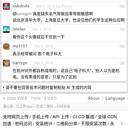
kskdnda
Mar 6, 2018 via iPhone
23
@
paragon
真是缺失名气导致自卑导致敏感啊
说北京清华大学，上海复旦大学，也没见他们的学生这种反应啊
latelan
Mar 6, 2018
24
看你这个头像就忍不住划一下
my3157
Mar 6, 2018
25
表示经常被问 那个电子科大
harryge
Mar 6, 2018
26
在杭州对外都自称成电的，说自己“电子科大”，别人以为是杭
电。没有黑谁的意思，只是为了区别
• 请不要在回答技术问题时复制粘贴 AI 生成的内容
© 2026 V2EX · 71ms · 3.9.8.5
About
·
Language
蒲公英 - 🚀上传App→生成二维码→扫码安装
支持网页上传 / 手机上传 / API 上传 / CI-CD 集成 / 全球 CDN
›
加速 / 密码访问 / 安装统计 / 二维码分享 / 不限安装次数 / 永