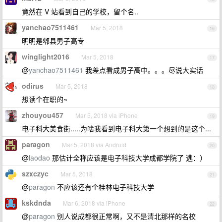
竟然在 V 站看到自己的学校，留个名..
yanchao7511461
Mar 5, 2018
16
明明是郫县男子高专
winglight2016
Mar 5, 2018
17
@
yanchao7511461
我差点看成男子高中。。。尽说大实话
odirus
Mar 5, 2018
18
想读个在职的~
zhouyou457
Mar 5, 2018 via iPhone
19
电子科大美食街.....为啥我看到电子科大第一个想到的是这个...
paragon
Mar 5, 2018 via Android
20
@
laodao
那估计全称应该是电子科技大学成都学院了 逃：）
szxczyc
Mar 5, 2018
21
@
paragon
不应该还有个桂林电子科技大学
kskdnda
Mar 6, 2018 via iPhone
22
@
paragon
别人说成都很正常啊，又不是清北那样的名校