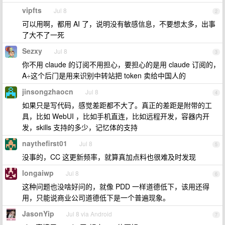
vipfts
Jul 8
2
可以用啊，都用 AI 了，说明没有敏感信息，不要想太多，出事
了大不了一死
Sezxy
Jul 8
3
你不用 claude 的订阅不用担心，要担心的是用 claude 订阅的，
A÷这个后门是用来识别中转站把 token 卖给中国人的
jinsongzhaocn
Jul 8
4
如果只是写代码，感觉差距都不大了。真正的差距是附带的工
具，比如 WebUI ，比如手机直连，比如远程开发，容器内开
发，skills 支持的多少，记忆体的支持
naythefirst01
Jul 8
5
没事的，CC 这更新频率，就算真加点料也很难及时发现
longaiwp
Jul 8
6
这种问题也没啥好问的，就像 PDD 一样道德低下，该用还得
用，只能说商业公司道德低下是一个普遍现象。
JasonYip
Jul 8 via Android
7