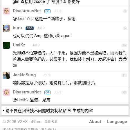
glm 直接用 zcode 了 额度 1.5 倍更好
DisastrousNet
Jul 8
OP
8
@
JasonYip
这是一个新路子，多谢
buru
Jul 9
PRO
9
也可以试试 Amp 这种小众 agent
UmiKz
Jul 9
10
光脚的不怕穿鞋的，大厂不用，是因为他不想被索取，而向我们
普通人需要追赶的，必须用上，犹如装上刺刀，发起冲锋！😎😎
😎
JackieSung
Jul 9
11
咱妈都是为了你好，她说有后门，那就别用了。
DisastrousNet
Jul 9
OP
12
@
UmiKz
靠谱，兄弟
• 请不要在回答技术问题时复制粘贴 AI 生成的内容
© 2026 V2EX · 47ms · 3.9.8.5
About
·
Language
老倔驴证券开户巨靠谱，已助千人!