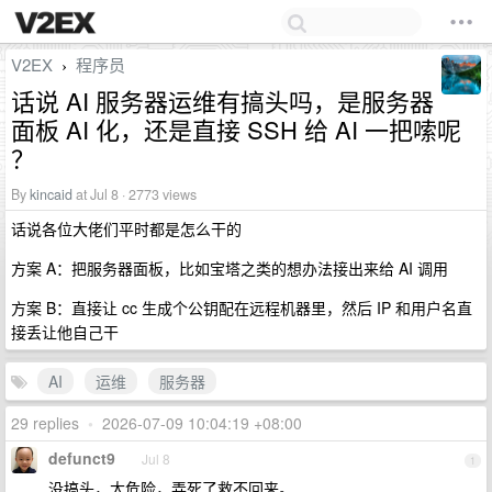
V2EX
程序员
›
话说 AI 服务器运维有搞头吗，是服务器
面板 AI 化，还是直接 SSH 给 AI 一把嗦呢
？
By
kincaid
at Jul 8 · 2773 views
话说各位大佬们平时都是怎么干的
方案 A：把服务器面板，比如宝塔之类的想办法接出来给 AI 调用
方案 B：直接让 cc 生成个公钥配在远程机器里，然后 IP 和用户名直
接丢让他自己干
AI
运维
服务器
29 replies
•
2026-07-09 10:04:19 +08:00
defunct9
Jul 8
1
没搞头，太危险，弄死了救不回来。