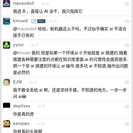
macaodoll
Jul 8
20
我选 B ，直接让 AI 全干，我只指挥它
kincaid
Jul 8
OP
PRO
21
@
macaodoll
哈哈，新机器这么干吗，不过似乎确实 ai 不适合
接手已有的
yyttrr
Jul 8
22
@
kincaid
是的,但是如果一个环境从 0 开始就是 ai 搭建的,随着
搭建各种需要注意的点都在知识库里面,ai 的可靠性会提高很多.
把一个非 ai 搭建的环境让 ai 操作,很多坑 ai 不知道,操作出问题
是必然的
EJW
Jul 8
23
我不敢全丢给 ai 啊，还是坚持手搓，不知道的地方，一步一步
问 ai😂
deplives
Jul 8
24
你是真的虎
sanqian
Jul 8
25
你是真的头铁啊