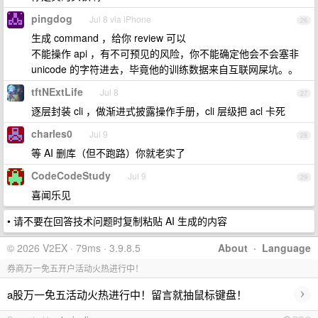
pingdog
Jul 8 via iPhone
26
生成 command ，给你 review 可以
不能操作 api ，有不可预见的风险，你不能确定他会不会塞非
unicode 的字符进去，毕竟他的训练数据来自互联网屎坑。。
tftNExtLife
Jul 8
27
逐层封装 cli ，做渐进式披露操作手册，cli 层级把 acl 卡死
charles0
Jul 9
28
等 AI 删库（但不跑路）你就老实了
CodeCodeStudy
Jul 9
29
喜闻乐见
• 请不要在回答技术问题时复制粘贴 AI 生成的内容
© 2026 V2EX · 79ms · 3.9.8.5
About
·
Language
券商万一免五开户活动火热进行中！
›
a股万一免五活动火热进行中！留言就抽鼠标键盘！