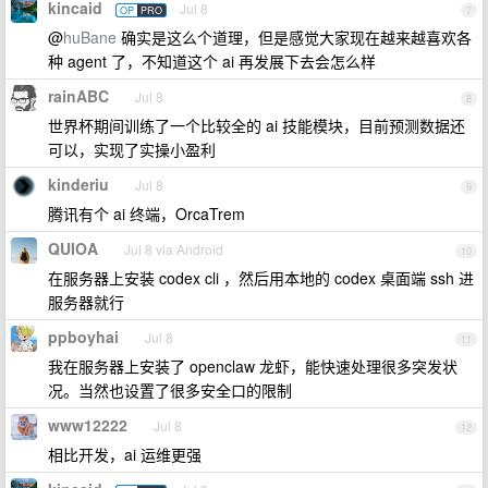
kincaid
Jul 8
OP
PRO
7
@
huBane
确实是这么个道理，但是感觉大家现在越来越喜欢各
种 agent 了，不知道这个 ai 再发展下去会怎么样
rainABC
Jul 8
8
世界杯期间训练了一个比较全的 ai 技能模块，目前预测数据还
可以，实现了实操小盈利
kinderiu
Jul 8
9
腾讯有个 ai 终端，OrcaTrem
QUIOA
Jul 8 via Android
10
在服务器上安装 codex cli ，然后用本地的 codex 桌面端 ssh 进
服务器就行
ppboyhai
Jul 8
11
我在服务器上安装了 openclaw 龙虾，能快速处理很多突发状
况。当然也设置了很多安全口的限制
www12222
Jul 8
12
相比开发，ai 运维更强