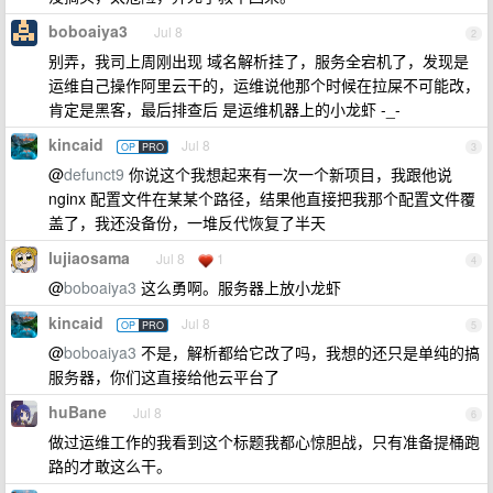
boboaiya3
Jul 8
2
别弄，我司上周刚出现 域名解析挂了，服务全宕机了，发现是
运维自己操作阿里云干的，运维说他那个时候在拉屎不可能改，
肯定是黑客，最后排查后 是运维机器上的小龙虾 -_-
kincaid
Jul 8
OP
PRO
3
@
defunct9
你说这个我想起来有一次一个新项目，我跟他说
nginx 配置文件在某某个路径，结果他直接把我那个配置文件覆
盖了，我还没备份，一堆反代恢复了半天
lujiaosama
Jul 8
1
4
@
boboaiya3
这么勇啊。服务器上放小龙虾
kincaid
Jul 8
OP
PRO
5
@
boboaiya3
不是，解析都给它改了吗，我想的还只是单纯的搞
服务器，你们这直接给他云平台了
huBane
Jul 8
6
做过运维工作的我看到这个标题我都心惊胆战，只有准备提桶跑
路的才敢这么干。