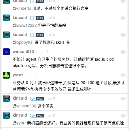
kincaid
Jul 8
OP
PRO
13
@
kinderiu
用过，不过那个更适合执行命令
kincaid
Jul 8
OP
PRO
14
@
www12222
但是不怕翻车吗
kincaid
Jul 8
OP
PRO
15
@
ppboyhai
写了规则和 skills 吗
winson030
Jul 8
16
不能让 agent 自己生产的服务器，让他帮忙写 iac 和 cicd
pipeline 可以，分析日志和告警也很不错。
yyttrr
Jul 8
17
业务从 0 到 1 我已经这样干了,但是从 20~100,这个阶段,最多让
ai 帮我分析,执行命令不敢放开,最多生成脚本
kincaid
Jul 8
OP
PRO
18
@
winson030
这个确实
kincaid
Jul 8
OP
PRO
19
@
yyttrr
新机器感觉还好，有业务的机器我现在碰了是有点危险