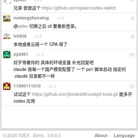
7
兄弟 尝尝这个
https://github.com/xjoker/codex-switch
rumengzhenxing
Jul 8
8
@
yidev
切换之后 cli 要重新登录。
lchkid
Jul 8
9
本地或者云搭一个 CPA 得了
xy2401
Jul 8
10
好歹带着你的 具体的环境变量 补充回复吧
claude 我每一个国产模型配置了 一个 ps1 脚本启动 指定的
.claude 目录都不一样
11000111010
Jul 9
11
试试这个
https://github.com/jlcodes99/cockpit-tools.git
能多开
codex 应用
© 2026 V2EX · 50ms · 3.9.8.5
About
·
Language