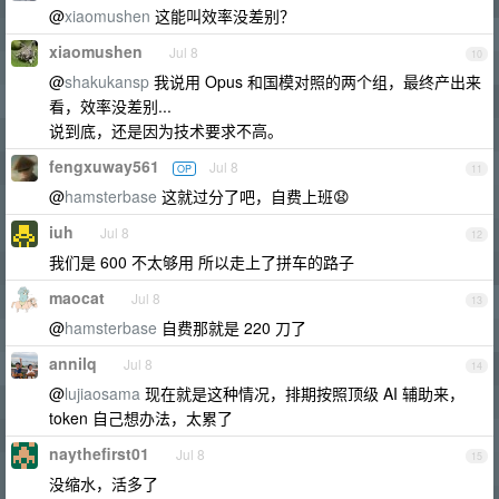
@
xiaomushen
这能叫效率没差别？
xiaomushen
Jul 8
10
@
shakukansp
我说用 Opus 和国模对照的两个组，最终产出来
看，效率没差别...
说到底，还是因为技术要求不高。
fengxuway561
Jul 8
OP
11
@
hamsterbase
这就过分了吧，自费上班😧
iuh
Jul 8
12
我们是 600 不太够用 所以走上了拼车的路子
maocat
Jul 8
13
@
hamsterbase
自费那就是 220 刀了
annilq
Jul 8
14
@
lujiaosama
现在就是这种情况，排期按照顶级 AI 辅助来，
token 自己想办法，太累了
naythefirst01
Jul 8
15
没缩水，活多了