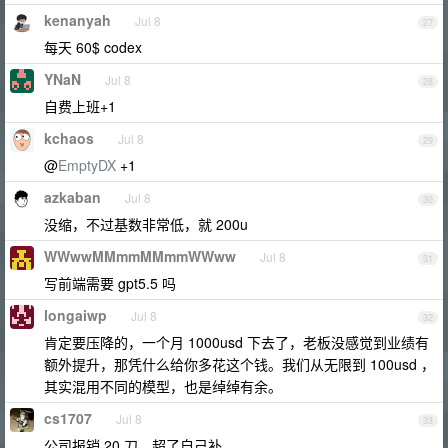
kenanyah
Jul 8
27
每天 60$ codex
YNaN
Jul 8
28
自费上班+1
kchaos
Jul 8
29
@
EmptyDX
+1
azkaban
Jul 8
30
没缩，不过基数非常低，就 200u
WWwwMMmmMMmmWWww
Jul 8
31
写前端需要 gpt5.5 吗
longaiwp
Jul 8
32
肯定要压降的，一个月 1000usd 下去了，老板没感觉到业绩有
额外提升，那凭什么给你多花这个钱。我们从无限到 100usd ，
其实混用不同的模型，也是绰绰有余。
cs1707
Jul 8
33
公司报销 20 刀，超了自己补。