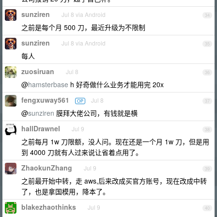
sunziren
Jul 8 via Android
34
之前是每个月 500 刀，最近升级为不限制
sunziren
Jul 8 via Android
35
每人
zuosiruan
Jul 8
36
@
hamsterbase
h 好奇做什么业务才能用完 20x
fengxuway561
Jul 8
OP
37
@
sunziren
膜拜大佬公司，有钱就是横
hallDrawnel
Jul 9
38
之前每月 1w 刀限额，没人问。现在还是一个月 1w 刀，但是用
到 4000 刀就有人过来说让省着点用了。
ZhaokunZhang
Jul 9
39
之前最开始中转，走 aws,后来改成买官方账号，现在改成中转
了，也是拿国模用，降本了。
blakezhaothinks
Jul 9
40