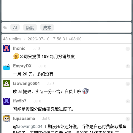
AI
额度
成本
43 replies
•
2026-07-10 17:58:31 +08:00
lhcnic
Jul 8
1
公司只提供 199 每月报销额度
EmptyDX
Jul 8
2
一月 20 刀，多的没有
laowang0504
Jul 8
3
吹 ai 提效，实际一分不给让自费上班
ffw5b7
Jul 8
4
可能是资源分配给研究赶进度了。
lujiaosama
Jul 8
5
@
laowang0504
工期没压缩还好说，当作是自己付费获取摸鱼
时间了。工期压缩还要自费上班，妈的这 AI 还不如不出来。