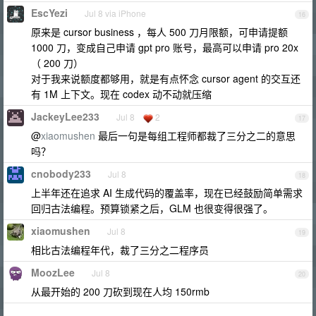
EscYezi
Jul 8 via iPhone
16
原来是 cursor business ，每人 500 刀月限额，可申请提额
1000 刀，变成自己申请 gpt pro 账号，最高可以申请 pro 20x
（ 200 刀）
对于我来说额度都够用，就是有点怀念 cursor agent 的交互还
有 1M 上下文。现在 codex 动不动就压缩
JackeyLee233
Jul 8
2
17
@
xiaomushen
最后一句是每组工程师都裁了三分之二的意思
吗？
cnobody233
Jul 8
18
上半年还在追求 AI 生成代码的覆盖率，现在已经鼓励简单需求
回归古法编程。预算锁紧之后，GLM 也很变得很强了。
xiaomushen
Jul 8
19
相比古法编程年代，裁了三分之二程序员
MoozLee
Jul 8
20
从最开始的 200 刀砍到现在人均 150rmb