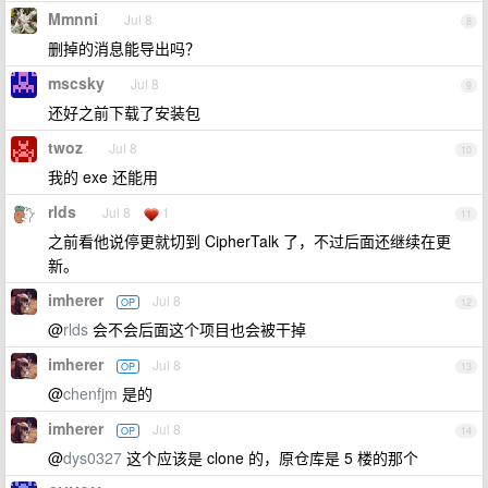
Mmnni
Jul 8
8
删掉的消息能导出吗？
mscsky
Jul 8
9
还好之前下载了安装包
twoz
Jul 8
10
我的 exe 还能用
rlds
Jul 8
1
11
之前看他说停更就切到 CipherTalk 了，不过后面还继续在更
新。
imherer
Jul 8
OP
12
@
rlds
会不会后面这个项目也会被干掉
imherer
Jul 8
OP
13
@
chenfjm
是的
imherer
Jul 8
OP
14
@
dys0327
这个应该是 clone 的，原仓库是 5 楼的那个