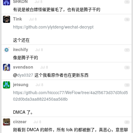
SHKON
Jul 8
15
有说是被白嫖怪催更催毛了，也有说是腾子干的
Tink
Jul 8
16
https://github.com/ylytdeng/wechat-decrypt
这个还在
itechify
Jul 8
17
像是腾子干的
svendson
Jul 8
18
@
dys0327
这个我看原作者也在更新东西
jetsung
Jul 8
19
https://github.com/hicccc77/WeFlow/tree/4a2f5673d37d3fcd5
02d0bda3aa8822450aa568b
DMCA 了。
cirzear
Jul 8
20
刚看到 DMCA 的邮件，所有 folk 的都被删了，真恶心，意思聊