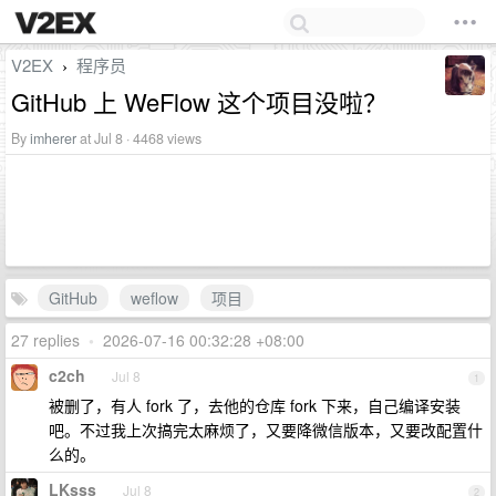
V2EX
程序员
›
GitHub 上 WeFlow 这个项目没啦？
By
imherer
at Jul 8 · 4468 views
GitHub
weflow
项目
27 replies
•
2026-07-16 00:32:28 +08:00
c2ch
Jul 8
1
被删了，有人 fork 了，去他的仓库 fork 下来，自己编译安装
吧。不过我上次搞完太麻烦了，又要降微信版本，又要改配置什
么的。
LKsss
Jul 8
2