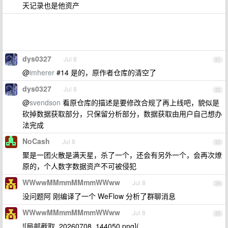
天记录也是他资产
dys0327
Jul 8
21
@
imherer
#14 是的，原作者仓库的清空了
dys0327
Jul 8
22
@
svendson
看原仓库的描述是要修改合规了再上线吧，貌似是
砍掉数据获取部分，只保留分析部分，数据获取由用户自己想办
法完成
NoCash
Jul 8
23
聚是一团火散是满天星，杀了一个，还会有另外一个，会再次燎
原的，个人数字数据资产不可被侵犯
WWwwMMmmMMmmWWww
Jul 8
24
没问题阿 刚编译了一个 WeFlow 分析了群聊消息
WWwwMMmmMMmmWWww
Jul 8
25
![局部截取_20260708_144050.png](