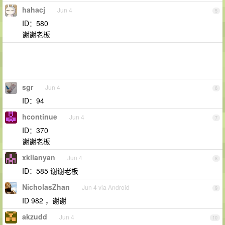
hahacj
Jun 4
5
ID：580
谢谢老板
sgr
Jun 4
6
ID：94
hcontinue
Jun 4
7
ID：370
谢谢老板
xklianyan
Jun 4
8
ID：585 谢谢老板
NicholasZhan
Jun 4 via Android
9
ID 982 ，谢谢
akzudd
Jun 4
10