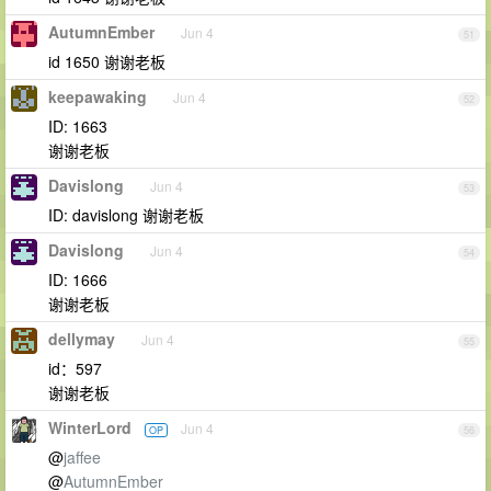
AutumnEmber
Jun 4
51
id 1650 谢谢老板
keepawaking
Jun 4
52
ID: 1663
谢谢老板
Davislong
Jun 4
53
ID: davislong 谢谢老板
Davislong
Jun 4
54
ID: 1666
谢谢老板
dellymay
Jun 4
55
id：597
谢谢老板
WinterLord
Jun 4
OP
56
@
jaffee
@
AutumnEmber