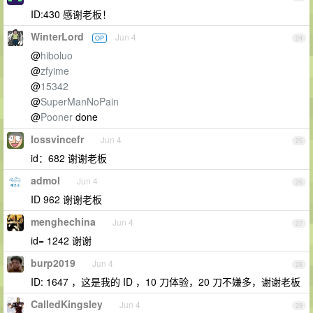
ID:430 感谢老板！
WinterLord
Jun 4
OP
24
@
hiboluo
@
zfyime
@
15342
@
SuperManNoPain
@
Pooner
done
lossvincefr
Jun 4
25
id：682 谢谢老板
admol
Jun 4
26
ID 962 谢谢老板
menghechina
Jun 4
27
id= 1242 谢谢
burp2019
Jun 4
28
ID: 1647 ，这是我的 ID ，10 刀体验，20 刀不嫌多，谢谢老板
CalledKingsley
Jun 4
29