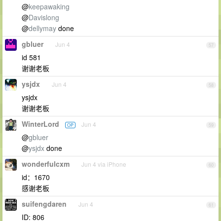
@
keepawaking
@
Davislong
@
dellymay
done
gbluer
Jun 4
57
id 581
谢谢老板
ysjdx
Jun 4
58
ysjdx
谢谢老板
WinterLord
Jun 4
OP
59
@
gbluer
@
ysjdx
done
wonderfulcxm
Jun 4 via iPhone
60
id：1670
感谢老板
suifengdaren
Jun 4
61
ID: 806