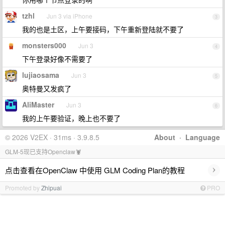
tzhl
Jun 3 via iPhone
3
我的也是土区，上午要接码，下午重新登陆就不要了
monsters000
Jun 3
4
下午登录好像不需要了
lujiaosama
Jun 3
5
奥特曼又发疯了
AliMaster
Jun 3
6
我的上午要验证，晚上也不要了
© 2026 V2EX · 31ms · 3.9.8.5
About
·
Language
GLM-5现已支持Openclaw🦞
›
点击查看在OpenClaw 中使用 GLM Coding Plan的教程
Promoted by
Zhipuai
PRO