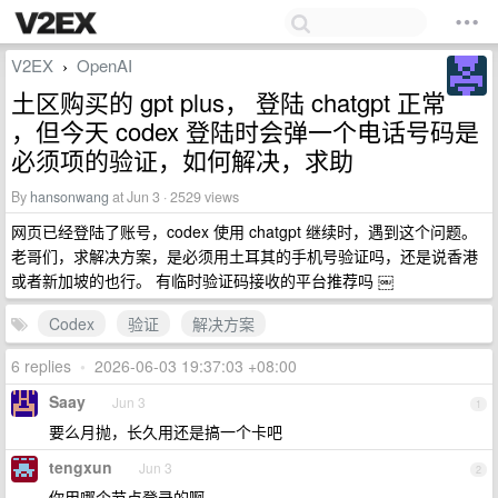
V2EX
OpenAI
›
土区购买的 gpt plus， 登陆 chatgpt 正常
，但今天 codex 登陆时会弹一个电话号码是
必须项的验证，如何解决，求助
By
hansonwang
at Jun 3 · 2529 views
网页已经登陆了账号，codex 使用 chatgpt 继续时，遇到这个问题。
老哥们，求解决方案，是必须用土耳其的手机号验证吗，还是说香港
或者新加坡的也行。 有临时验证码接收的平台推荐吗 ￼
Codex
验证
解决方案
6 replies
•
2026-06-03 19:37:03 +08:00
Saay
Jun 3
1
要么月抛，长久用还是搞一个卡吧
tengxun
Jun 3
2
你用哪个节点登录的啊