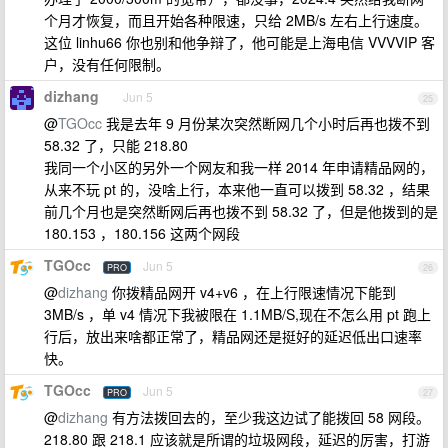
个月才恢复，而且开始各种限速，只给 2MB/s 左右上行速度。
这位 linhu66 你也别和他争辩了，他可能是上海电信 VVVVIP 客
户，没有任何限制。
dizhang
Jun 5
25
@
TGOcc
我是去年 9 月份某次突然断网几个小时后再也拨不到
58.32 了，只能 218.80
我同一个小区的另外一个网友和我一样 2014 年申请精品网的，
从来不玩 pt 的，没啥上行，本来他一直可以拨到 58.32 ，结果
前几个月也是突然断网后再也拨不到 58.32 了，但是他拨到的是
180.153 ，180.156 这两个网段
TGOcc
Jun 5
PRO
26
@
dizhang
你拨精品网开 v4+v6 ，在上行限速情况下能到
3MB/s ，单 v4 情况下我被限在 1.1MB/S,现在不怎么用 pt 跑上
行后，放出来啥都正常了，精品网还是挺好的延迟低出口速率
快。
TGOcc
Jun 5
PRO
27
@
dizhang
有方法拨回去的，至少我这边试了能拨回 58 网段。
218.80 跟 218.1 应该就是所谓的垃圾网段，延迟的厉害，打游