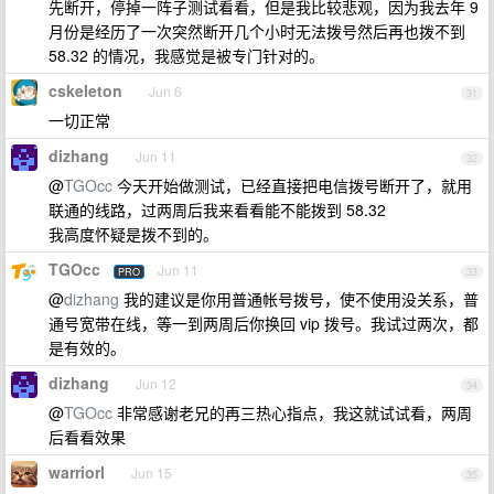
先断开，停掉一阵子测试看看，但是我比较悲观，因为我去年 9
月份是经历了一次突然断开几个小时无法拨号然后再也拨不到
58.32 的情况，我感觉是被专门针对的。
cskeleton
Jun 6
31
一切正常
dizhang
Jun 11
32
@
TGOcc
今天开始做测试，已经直接把电信拨号断开了，就用
联通的线路，过两周后我来看看能不能拨到 58.32
我高度怀疑是拨不到的。
TGOcc
Jun 11
PRO
33
@
dizhang
我的建议是你用普通帐号拨号，使不使用没关系，普
通号宽带在线，等一到两周后你换回 vip 拨号。我试过两次，都
是有效的。
dizhang
Jun 12
34
@
TGOcc
非常感谢老兄的再三热心指点，我这就试试看，两周
后看看效果
warriorl
Jun 15
35