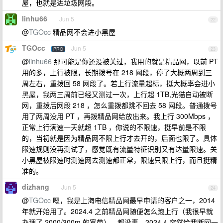
屋，也就是进垃圾网段。
linhu66
Jun 5
22
@
TGOcc
精品网不会进小黑屋
TGOcc
Jun 5
PRO
23
@
linhu66
那可能是你还没被关过，我用的就是精品网，以前 PT
用的多，上行被限，长期拨号在 218 网段，停了大概两周到三
周左右，重拨回 58 网段了。若上行流量超标，挺大概率会进小
黑屋，我两三周前已经又测过一次，上行超 1TB,光猫自动被断
网，重拨后网段 218 ，怎么重拨都跳不回去 58 网段。普通拨号
用了两周没用 PT ，再拨精品网给放出来。我上行 300Mbps ，
正常上行满速一天就超 1TB ，你说的不限速，挺早前是不限
的，当初就是因为精品网不限上行才去开的，后面也限了。具体
限速规则没再测试了，感觉既有流量特征识别又有达量限速。关
小黑屋被限速时测速网去测速都正常，限速只限上行，而且挺精
准的。
dizhang
Jun 5
24
@
TGOcc
嗯，我是上海电信精品网最早申请的客户之一，2014
年就开始用了。2024.4 之前精品网随便怎么跑上行（我很早就
办理了 2000/300m 的宽带），都没事，2024.4 突然给我断网一