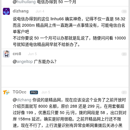
@
huihuilang
电信办得到 50 一个月
dizhang
Jun 4
19
说电信办得到的这位 linhu66 确实神奇，记得不仅一直是 58.32
而且 2000m 精品网上传一直跑满一点事情没有，可能电信白名
单客户吧
不过你要说 50 一个月可以办那就是乱说了，随便问问看 10000
号就知道电信精品网早就不给新办了。
crc8
Jun 5
20
@
angeltop
广东能办么？
TGOcc
Jun 5
PRO
21
@
dizhang
你说的是精品网，现在应该没这个业务了之前开放时
介绍页面就写 8000 名额，原价 288 还是 299 元，在用套餐超
过好像 199 ，优惠后只要 50 元/月，拨的网段是 58 ，出口到对
岸 158ms 延迟，确实是好用很稳。之前开精品网上行还不限
速，现在不行了，上行流量识别有异常会断网重拨后关进小黑