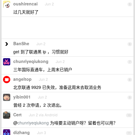
oushirencai
Jun 2
5
过几天就好了
BanShe
Jun 2
6
get 到了联通黑 ip ，习惯就好
chunriyeqiukong
Jun 2
7
三年国际直通车，上周末已销户
angeltop
Jun 2
8
北京联通 9929 已失效，准备这周末去取消业务
yibin001
Jun 2
9
曾经 2 次申请，2 次退出。
Cert
Jun 2 via Android
10
@
chunriyeqiukong
为啥要主动销户呀？留着也可以用？
dizhang
Jun 3
11