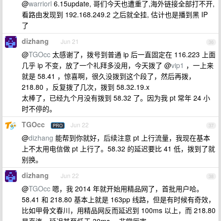
@
warriorl
6.15update, 哥们今天也遭重了,海外链接全部打不开,
看路由发现到 192.168.249.2 之后就全挂, 估计也是播到黑 IP
了
dizhang
Jun 21
36
@
TGOcc
太感谢了，拨号到普通 ip 后一直固定在 116.223 上面
几乎 ip 不变，放了一个礼拜多没用，今天拨了 @
vip1
，一上来
就是 58.41 ，惊喜啊，很久没拨到这个段了，然后再拨，
218.80 ，反复拨了几次，拨到 58.32.19.x
太棒了，已经九个月没有拨到 58.32 了。因为我 pt 常年 24 小
时不停的。
TGOcc
Jun 22
PRO
37
@
dizhang
能帮到你就好，后续注意 pt 上行流量，我现在基本
上不太用电信做 pt 上行了。58.32 的延迟要比 41 低，拨到了就
别换。
dizhang
Jun 22
38
@
TGOcc
嗯，我 2014 年就开始用精品网了，首批用户哈。
58.41 和 218.80 基本上就是 163pp 线路，但是有时候有奇效，
比如甲骨文春川，用精品网反而延迟到 100ms 以上，而 218.80