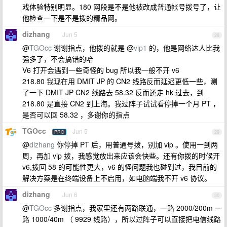
戏体验特别明显。180 网段是不是他被改成普通帐号拨号了，让
他检查一下是不是拨的精品网。
dizhang
Jun 5
28
@
TGOcc
谢谢指点，他拨的就是 @
vip1
的，他是网络达人比我
强多了，不会搞错的哈
V6 打开会遇到一些奇怪的 bug 所以我一般不开 v6
218.80 我现在用 DMIT JP 的 CN2 线路反而延迟更低一些，测
了一下 DMIT JP CN2 线路去 58.32 反而还走 hk 过去，到
218.80 是直接 CN2 到上海。我过阵子试试看停掉一个月 PT ，
是否可以回 58.32 ，多谢你的指点
TGOcc
Jun 5
PRO
29
@
dizhang
你停掉 PT 后，用普通号拨，别加 vip 。使用一到两
周，再加 vip 拨，我感觉放出来应该会快些。还有你拨的时候开
v6,拨回 58 的可能性更大，v6 的怪问题我也碰到过，我目前的
解决方案是在终端设备上不启用，如电脑端我不开 v6 协议。
dizhang
Jun 6
30
@
TGOcc
多谢指点，我家里还有两路联通，一路 2000/200m 一
路 1000/40m （ 9929 线路），所以过阵子可以直接把电信线路