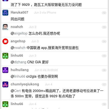
测了下 9929 ，跑瓦工大阪软银毫无压力没问题
Haruka007
Jun 3 via iPhone
12
同出问题
noahzh
Jun 3
13
@
angeltop
怎么办的,我还想办呢
angeltop
Jun 3
14
@
noahzh
中国联通 app,搜索海外宽带加速包
linhu66
Jun 3
15
@
dizhang
CN2 GIA 更好
huihuilang
Jun 4 via Android
16
@
linhu66
cn2gia 也要办得到啊
chunriyeqiukong
Jun 4
17
@
Cert
有电信 2000m+精品网了，还用老婆移动号拉进来了一
条 500m 宽带，感觉这条 9929 有点鸡肋了
linhu66
Jun 4
18