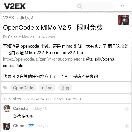
V2EX
程序员
›
OpenCode x MiMo V2.5 - 限时免费
By
Chisa
at May 28 · 6194 views
不知道是 opencode 出钱，还是 mimo 出钱。太有实力了 而且这次给
了接口地址 MiMo-V2.5 Free mimo-v2.5-free
https://opencode.ai/zen/v1/chat/completions
@ai-sdk/openai-
compatible
代表可以在其他任何地方用了。 1M 全模态还是爽的
OpenCode
mimo
免费
32 replies
•
2026-05-30 00:55:20 +08:00
CakeJu
May 28
1
免费多久呢
Chisa
May 28
OP
2