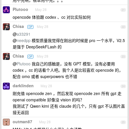
用不完啊，根本用不完。。。
Plutooo
May 28
21
opencode 体验跟 codex 、cc 对比实际如何
Chisa
May 28
OP
22
@
a33291
@
needpp
模型质量我觉得在刚出的时候是 pro 一个水平，V2.5
是强于 DeepSeekFLash 的
Chisa
May 28
OP
23
@
Plutooo
我自己的感触是，没有 GPT 模型，没有必要用
codex ，cc 的话看个人吧。我个人是比较喜欢 opencode 的，
配合 omo 或者 superpowers 也不错
darklinden
May 28
24
刚充值 opencode zen ，然后发现 opencode zen 所有 gpt 走
openai compatible 好像没 vision 的吗？
我测试了 Qwen kimi 还有 claude 的几个，只有 gpt 不认图片直
接无返回
outman87
May 28
25