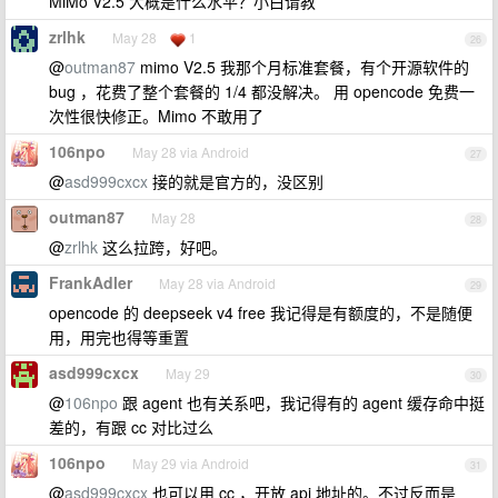
MiMo V2.5 大概是什么水平？小白请教
zrlhk
May 28
1
26
@
outman87
mimo V2.5 我那个月标准套餐，有个开源软件的
bug ，花费了整个套餐的 1/4 都没解决。 用 opencode 免费一
次性很快修正。Mimo 不敢用了
106npo
May 28 via Android
27
@
asd999cxcx
接的就是官方的，没区别
outman87
May 28
28
@
zrlhk
这么拉跨，好吧。
FrankAdler
May 28 via Android
29
opencode 的 deepseek v4 free 我记得是有额度的，不是随便
用，用完也得等重置
asd999cxcx
May 29
30
@
106npo
跟 agent 也有关系吧，我记得有的 agent 缓存命中挺
差的，有跟 cc 对比过么
106npo
May 29 via Android
31
@
asd999cxcx
也可以用 cc ，开放 api 地址的。不过反而是