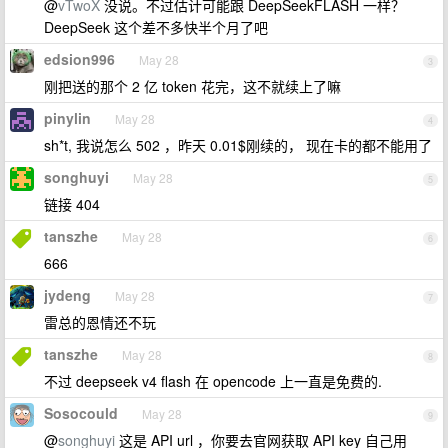
@
vTwoX
没说。不过估计可能跟 DeepSeekFLASH 一样？
DeepSeek 这个差不多快半个月了吧
edsion996
May 28
3
刚把送的那个 2 亿 token 花完，这不就续上了嘛
pinylin
May 28
4
sh*t, 我说怎么 502 ，昨天 0.01$刚续的， 现在卡的都不能用了
songhuyi
May 28
5
链接 404
tanszhe
May 28
6
666
jydeng
May 28
7
雷总的恩情还不玩
tanszhe
May 28
8
不过 deepseek v4 flash 在 opencode 上一直是免费的.
Sosocould
May 28
9
@
songhuyi
这是 API url ，你要去官网获取 API key 自己用