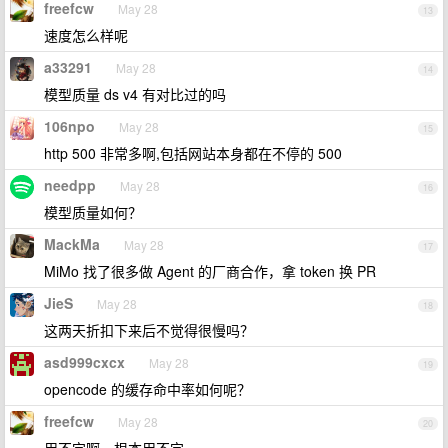
freefcw
May 28
13
速度怎么样呢
a33291
May 28
14
模型质量 ds v4 有对比过的吗
106npo
May 28
15
http 500 非常多啊,包括网站本身都在不停的 500
needpp
May 28
16
模型质量如何？
MackMa
May 28
17
MiMo 找了很多做 Agent 的厂商合作，拿 token 换 PR
JieS
May 28
18
这两天折扣下来后不觉得很慢吗？
asd999cxcx
May 28
19
opencode 的缓存命中率如何呢？
freefcw
May 28
20