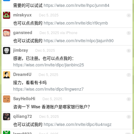
需要的可以试试
https://wise.com/invite/ihpc/junm84
mirakyux
Dec 5, 2025
4
也可以点点我的
https://wise.com/invite/dic/rl9cymb
gansteed
Dec 5, 2025 via iPhone
5
也可以试试我的
https://wise.com/invite/mlpc/jiajunh90
jimbray
Dec 5, 2025
6
感谢，已注册。也可以点点我的：
https://wise.com/invite/dlpc/jianbinc25
Dream4U
Dec 5, 2025
7
接力，看看有卡吗
https://wise.com/invite/dlpc/lingwenz7
SayHelloHi
Dec 5, 2025
8
咨询一下 Wise 香港账户是哪家银行账户？
qiliang72
Dec 5, 2025
9
也可以试试我的
https://wise.com/invite/dlpc/6u4nxgz
larry8832
Dec 5, 2025