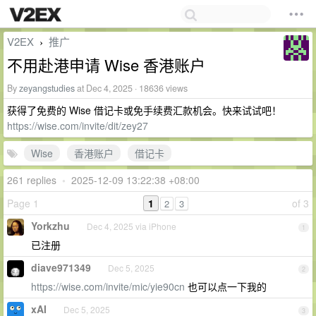
V2EX
推广
›
不用赴港申请 Wise 香港账户
By
zeyangstudies
at Dec 4, 2025 · 18636 views
获得了免费的 Wise 借记卡或免手续费汇款机会。快来试试吧！
https://wise.com/invite/dit/zey27
Wise
香港账户
借记卡
261 replies
•
2025-12-09 13:22:38 +08:00
Page 1
1
of 3
2
3
Yorkzhu
Dec 4, 2025 via iPhone
1
已注册
diave971349
Dec 5, 2025
2
https://wise.com/invite/mic/yie90cn
也可以点一下我的
xAI
Dec 5, 2025
3