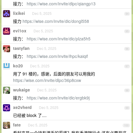
接力：
https://wise.com/invite/dlpc/qiangp13
lixikei
Dec 5, 2025
94
接力
https://wise.com/invite/dic/dongl558
evi1ox
Dec 5, 2025
95
接力：
https://wise.com/invite/dic/plza5h5
tastyfan
Dec 5, 2025
96
接力：
https://wise.com/invite/ihpc/kaiqif
ko20
Dec 5, 2025
97
用了 91 楼的，感谢，后面的朋友可以用我的
https://wise.com/invite/dlpc/36p8cxw
wukaige
Dec 5, 2025
98
接力：
https://wise.com/invite/dic/ergbk9j
xe2vherd
Dec 5, 2025
99
已经被 block 了....
fate
Dec 5, 2025
100
看起来是一个持有港币的渠道？我有香港银行卡 还有必要开这