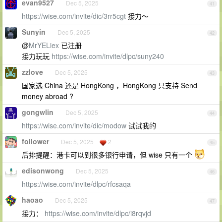
evan9527
Dec 5, 2025
41
https://wise.com/invite/dic/3rr5cgt
接力～
Sunyin
Dec 5, 2025
42
@
MrYELiex
已注册
接力玩玩
https://wise.com/invite/dlpc/suny240
zzlove
Dec 5, 2025
43
国家选 China 还是 HongKong ，HongKong 只支持 Send
money abroad ?
gongwlin
Dec 5, 2025
44
https://wise.com/invite/dic/modow
试试我的
follower
Dec 5, 2025
2
45
后排提醒：港卡可以到很多银行申请，但 wise 只有一个
edisonwong
Dec 5, 2025
46
https://wise.com/invite/dlpc/rfcsaqa
haoao
Dec 5, 2025
47
接力：
https://wise.com/invite/dlpc/i8rqvjd