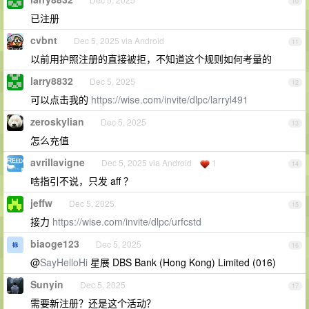
10
已注册
cvbnt
Dec 5, 2025 via Android
11
以前用护照注册的直接被拒，不知道这个规则如何考量的
larry8832
Dec 5, 2025
12
可以点击我的
https://wise.com/invite/dlpc/larryl491
zeroskylian
Dec 5, 2025
13
怎么充值
avrillavigne
Dec 5, 2025 via Android
1
14
啥指引不说，只发 aff ？
jeffw
Dec 5, 2025
15
接力
https://wise.com/invite/dlpc/urfcstd
biaoge123
Dec 5, 2025
16
@
SayHelloHi
星展 DBS Bank (Hong Kong) Limited (016)
Sunyin
Dec 5, 2025
17
需要新注册？还是这个活动？