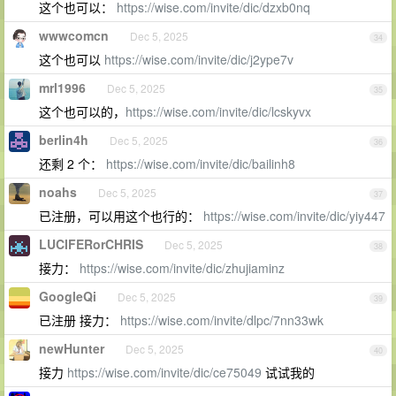
这个也可以：
https://wise.com/invite/dic/dzxb0nq
wwwcomcn
Dec 5, 2025
34
这个也可以
https://wise.com/invite/dic/j2ype7v
mrl1996
Dec 5, 2025
35
这个也可以的，
https://wise.com/invite/dic/lcskyvx
berlin4h
Dec 5, 2025
36
还剩 2 个：
https://wise.com/invite/dic/bailinh8
noahs
Dec 5, 2025
37
已注册，可以用这个也行的：
https://wise.com/invite/dic/yiy447
LUCIFERorCHRIS
Dec 5, 2025
38
接力：
https://wise.com/invite/dic/zhujiaminz
GoogleQi
Dec 5, 2025
39
已注册 接力：
https://wise.com/invite/dlpc/7nn33wk
newHunter
Dec 5, 2025
40
接力
https://wise.com/invite/dic/ce75049
试试我的