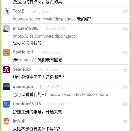
费是真的有点高，是真的高
To5tE
Dec 5, 2025
21
https://wise.com/invite/dic/pl3q8pc
我的呢？
misaka19000
Dec 5, 2025
22
https://wise.com/invite/dlpc/h2jacpl
也可以试试我的
SayHelloHi
Dec 5, 2025
23
@
biaoge123
感谢老哥回复
Seanfuck
Dec 5, 2025
24
地址是填中国国内还是哪里？
dacongda
Dec 5, 2025
25
也可以看看我的~
https://wise.com/invite/dic/z9jobnw
titanium98118
Dec 5, 2025
26
护照注册的帐号，开通失效
imNull
Dec 5, 2025
27
大陆不是没有实体卡片吗？