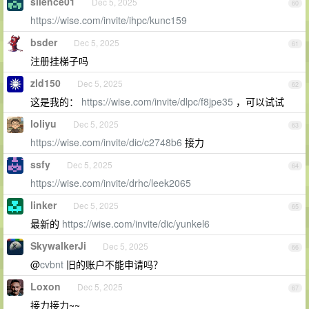
silence01
Dec 5, 2025
60
https://wise.com/invite/ihpc/kunc159
bsder
Dec 5, 2025
61
注册挂梯子吗
zld150
Dec 5, 2025
62
这是我的：
https://wise.com/invite/dlpc/f8jpe35
，可以试试
loliyu
Dec 5, 2025
63
https://wise.com/invite/dic/c2748b6
接力
ssfy
Dec 5, 2025
64
https://wise.com/invite/drhc/leek2065
linker
Dec 5, 2025
65
最新的
https://wise.com/invite/dic/yunkel6
SkywalkerJi
Dec 5, 2025
66
@
cvbnt
旧的账户不能申请吗？
Loxon
Dec 5, 2025
67
接力接力~~