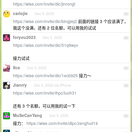
https://wise.com/invite/dic/jinrongl
carlojie
Dec 5, 2025
55
https://wise.com/invite/dic/bingjiej2
前面的链接 3 个应该满了，
我这个没满，还有 2 位名额，可以用我的试试
foryou2023
Dec 5, 2025
56
https://wise.com/invite/dic/51q9wyv
接力试试
IIce
Dec 5, 2025
57
https://wise.com/invite/dic/1ecb925
接力～
Jianrry
Dec 5, 2025 via iPhone
58
https://wise.com/invite/ihpc/luoh31
还有 3 个名额，可以用我的试一下
MuSeCanYang
Dec 5, 2025
59
接力：
https://wise.com/invite/dlpc/zenghuil14