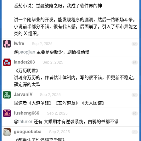
番茄小说：觉醒缺陷之眼，我成了软件界的神
讲一个刚毕业的开发，能发现程序的漏洞，然后一路职场斗争。
小说前半部分不错，很有代入感，后面崩了，引入了都市异能之
类的 X 组织。
lwfre
Sep 2, 2025
66
@
paopjian
主要是更新少，剧情推动慢
lander203
Sep 2, 2025
67
《万历明君》
讲魂穿万历的，作者估计体制内，写的很不错，但更新不稳定，
薛定谔的太监
JarvanIV
Sep 2, 2025
68
误道者《大道争锋》《玄浑道章》《天人图谱》
fusheng666
Sep 2, 2025
69
@
thfurior
还有 大乘期才有逆袭系统，白鸦的书都不错
guoguobaba
Sep 2, 2025
70
《都重生了谁还谈恋爱啊》