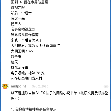
回到 97 我在市局破悬案
透视之眼
最后一个道士
官居一品
捞尸人
我是废物铁丝网
异界骨龙操作指南
多我一个后富怎么了
大明暴君，我为大明续命 300 年
大明王朝 1627
罪全书
遮天
桃花源没事
电子哪吒，地煞 72 变
苟在初圣魔门当人材
midpoint
Sep 2, 2025
84
以下是提取自该 V2EX 帖子的网络小说书单（按原文提及顺序整
理）：
1. 我的赛博精神病是任务提示