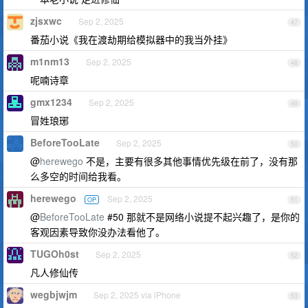
zjsxwc
Sep 2, 2025
47
番茄小说《我在渡劫期给模拟器中的我当外挂》
m1nm13
Sep 2, 2025
48
呢喃诗章
gmx1234
Sep 2, 2025
49
冒姓琅琊
BeforeTooLate
Sep 2, 2025
50
@
herewego
不是，主要有很多其他事情优先级在前了，没有那
么多空的时间给我看。
herewego
Sep 2, 2025
OP
51
@
BeforeTooLate
#50 那就不是网络小说提不起兴趣了，是你的
客观因素导致你没办法看他了。
TUGOh0st
Sep 2, 2025
52
凡人修仙传
wegbjwjm
Sep 2, 2025 via iPhone
53