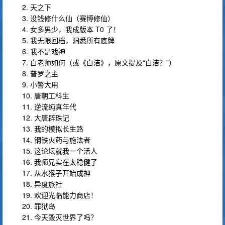
2. 天之下
3. 没钱修什么仙（赛博修仙）
4. 女多男少，我成版本 T0 了！
5. 我无限回档，洞悉所有底牌
6. 我不是戏神
7. 白老师如何（或《白洁》，原文提及“白洁？”）
8. 普罗之主
9. 小警大用
10. 唐朝工科生
11. 逆流纯真年代
12. 大唐辟珠记
13. 我的模拟长生路
14. 钢铁火药与施法者
15. 这论坛就我一个活人
16. 我师兄实在太稳健了
17. 从水猴子开始成神
18. 异度旅社
19. 欢迎光临能力商店！
20. 罪狱岛
21. 今天毁灭世界了吗？