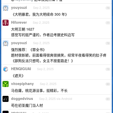
youyouzi
Sep 2, 2025
76
《大明暴君，我为大明续命 300 年》
Hiforever
Sep 2, 2025
77
大明王朝 1627
感觉写的挺严谨的，作者边考据史料边写
youyouzi
Sep 2, 2025
78
强烈推荐：《罪全书》
题材很新颖，前面看得很爽很搞笑，经常半夜看得笑的肚子疼
《舔狗反派只想苟，女主不按套路走！》
HENQIGUAI
Sep 2, 2025
79
《遮天》
vitoepiphany
Sep 2, 2025
80
马伯庸，桃花源没事，挺精彩，不长
doggedvirus
Sep 2, 2025 via Android
81
苟在初圣魔门当人材