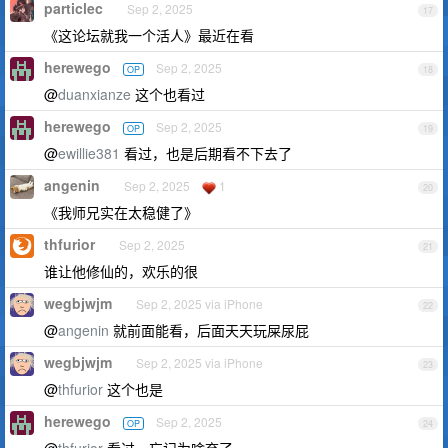
particlec
Sep 2, 2025
17
《这论坛就我一个活人》最近在看
herewego
Sep 2, 2025
OP
18
@
duanxianze
这个也看过
herewego
Sep 2, 2025
OP
19
@
ewillie381
看过，也是后期看不下去了
angenin
Sep 2, 2025
1
20
《我师兄实在太稳健了》
thfurior
Sep 2, 2025
21
谁让他修仙的，欢乐的很
wegbjwjm
Sep 2, 2025 via iPhone
22
@
angenin
就前面能看，后面天天玩屎尿屁
wegbjwjm
Sep 2, 2025 via iPhone
23
@
thfurior
这个也是
herewego
Sep 2, 2025
OP
24