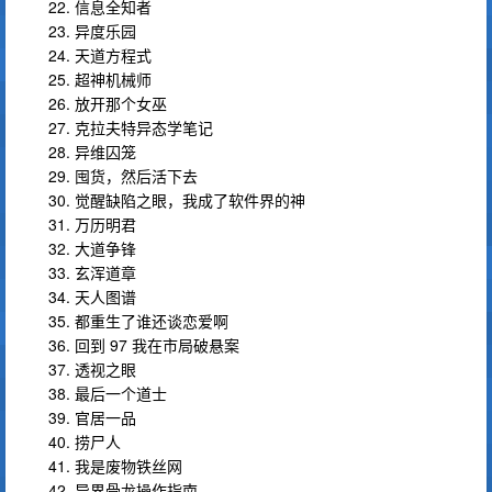
22. 信息全知者
23. 异度乐园
24. 天道方程式
25. 超神机械师
26. 放开那个女巫
27. 克拉夫特异态学笔记
28. 异维囚笼
29. 囤货，然后活下去
30. 觉醒缺陷之眼，我成了软件界的神
31. 万历明君
32. 大道争锋
33. 玄浑道章
34. 天人图谱
35. 都重生了谁还谈恋爱啊
36. 回到 97 我在市局破悬案
37. 透视之眼
38. 最后一个道士
39. 官居一品
40. 捞尸人
41. 我是废物铁丝网
42. 异界骨龙操作指南