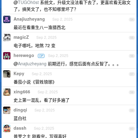
@
TUGOh0st
系统文，升级文没法看下去了，更喜欢看无敌文
了，搞笑文了，也不知哪里坏了？
Anajiuzheyang
Sep 2, 2025
54
最近在看重生八一渔猎西北
magicZ
Sep 2, 2025
55
电子哪吒，地煞 72 变
herewego
Sep 2, 2025
OP
56
@
Anajiuzheyang
前期还行，感觉后面有点反智了。。。
Kepy
Sep 2, 2025
57
番茄小说《冒姓琅琊》
xing666
Sep 2, 2025
58
史上第一混乱，看了好多遍了
dingqi
Sep 2, 2025
59
蓝白社
dassh
Sep 2, 2025
60
普罗之主 刚看完，写得真好