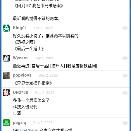
《回到 97 我在市局破悬案》
最近看的觉得不错的两本。
King01
Sep 2, 2025
71
好久没看小说了，推荐两本以前看的
《透视之眼》
《最后一个道士》
Wyearn
Sep 2, 2025
72
最近再追 [官居一品] [捞尸人] [我是废物铁丝网]
popvlovs
Sep 2, 2025
73
《异界骨龙操作指南》
UN2758
Sep 2, 2025
74
多我一个后富怎么了
科技入侵现代
亡清
pegziq
Sep 2, 2025
75
@
hayeCheng
这本我竟然看不懂