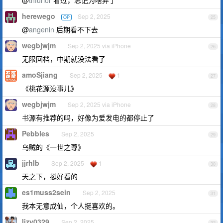
@
thfurior
看过，忘记为啥弃了
herewego
Sep 2, 2025
OP
25
@
angenin
后期看不下去
wegbjwjm
Sep 2, 2025 via iPhone
26
无限回档，中期就没法看了
amoSjiang
Sep 2, 2025
1
27
《桃花源没事儿》
wegbjwjm
Sep 2, 2025 via iPhone
28
书源有推荐的吗，好像为爱发电的都停止了
Pebbles
Sep 2, 2025
29
乌贼的《一世之尊》
jjrhlb
Sep 2, 2025
1
30
天之下，挺好看的
es1muss2sein
Sep 2, 2025
31
我本无意成仙，个人挺喜欢的。
lizy0329
Sep 2, 2025
32