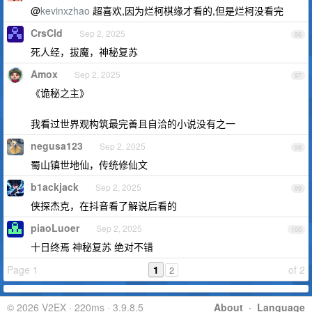
@
kevinxzhao
超喜欢,因为烂柯棋缘才看的,但是烂柯没看完
CrsCld
Sep 2, 2025
96
死人经，拔魔，神秘复苏
Amox
Sep 2, 2025
97
《诡秘之主》
我看过世界观构筑最完善且自洽的小说没有之一
negusa123
Sep 2, 2025
98
蜀山镇世地仙，传统修仙文
b1ackjack
Sep 2, 2025
99
侠探杰克，在抖音看了解说后看的
piaoLuoer
Sep 2, 2025
100
十日终焉 神秘复苏 绝对不错
Page 1
1
of 2
2
© 2026 V2EX · 220ms · 3.9.8.5
About
·
Language