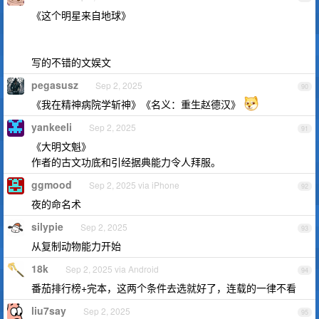
《这个明星来自地球》
写的不错的文娱文
pegasusz
Sep 2, 2025
90
《我在精神病院学斩神》《名义：重生赵德汉》
yankeeli
Sep 2, 2025
91
《大明文魁》
作者的古文功底和引经据典能力令人拜服。
ggmood
Sep 2, 2025 via iPhone
92
夜的命名术
silypie
Sep 2, 2025
93
从复制动物能力开始
18k
Sep 2, 2025 via Android
94
番茄排行榜+完本，这两个条件去选就好了，连载的一律不看
liu7say
Sep 2, 2025
95