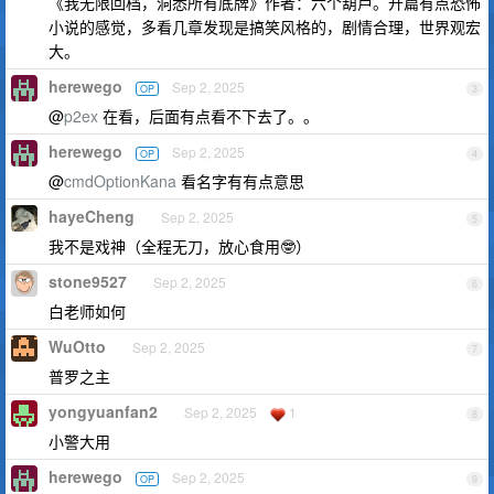
《我无限回档，洞悉所有底牌》作者：六个葫芦。开篇有点恐怖
小说的感觉，多看几章发现是搞笑风格的，剧情合理，世界观宏
大。
herewego
Sep 2, 2025
OP
3
@
p2ex
在看，后面有点看不下去了。。
herewego
Sep 2, 2025
OP
4
@
cmdOptionKana
看名字有有点意思
hayeCheng
Sep 2, 2025
5
我不是戏神（全程无刀，放心食用🤓）
stone9527
Sep 2, 2025
6
白老师如何
WuOtto
Sep 2, 2025
7
普罗之主
yongyuanfan2
Sep 2, 2025
1
8
小警大用
herewego
Sep 2, 2025
OP
9