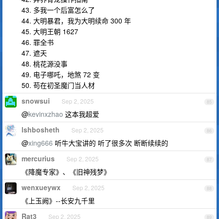
43. 多我一个后富怎么了
44. 大明暴君，我为大明续命 300 年
45. 大明王朝 1627
46. 罪全书
47. 遮天
48. 桃花源没事
49. 电子哪吒，地煞 72 变
50. 苟在初圣魔门当人材
snowsui
Sep 2, 2025
85
@
kevinxzhao
这本我超爱
lshbosheth
Sep 2, 2025
86
@
xing666
听牛大宝讲的 听了很多次 断断续续的
mercurius
Sep 2, 2025
87
《降魔专家》、《旧神残梦》
wenxueywx
Sep 2, 2025
88
《上玉阙》--长安九千里
Rat3
Sep 2, 2025
89