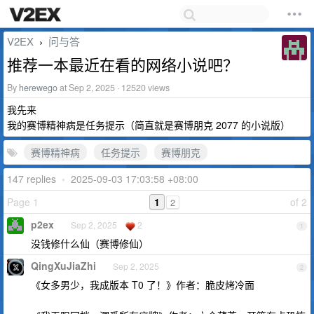
V2EX
问与答
›
推荐一本最近在看的网络小说吧？
By
herewego
at Sep 2, 2025 · 12520 views
我先来
我的赛博精神病是任务提示（简直就是赛博朋克 2077 的小说版）
赛博精神病
任务提示
赛博朋克
147 replies
•
2025-09-03 17:03:58 +08:00
Page 1
1
of 2
2
p2ex
Sep 2, 2025
2
1
没钱修什么仙（赛博修仙）
QingXuJiaZhi
Sep 2, 2025
2
《女多男少，我成版本 T0 了！》作者：脆皮烤冷面