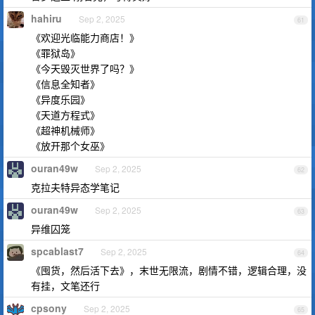
hahiru
Sep 2, 2025
61
《欢迎光临能力商店！》
《罪狱岛》
《今天毁灭世界了吗？》
《信息全知者》
《异度乐园》
《天道方程式》
《超神机械师》
《放开那个女巫》
ouran49w
Sep 2, 2025
62
克拉夫特异态学笔记
ouran49w
Sep 2, 2025
63
异维囚笼
spcablast7
Sep 2, 2025
64
《囤货，然后活下去》，末世无限流，剧情不错，逻辑合理，没
有挂，文笔还行
cpsony
Sep 2, 2025
65