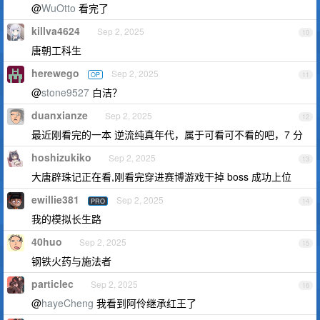
@
WuOtto
看完了
killva4624
Sep 2, 2025
10
唐朝工科生
herewego
Sep 2, 2025
OP
11
@
stone9527
白洁？
duanxianze
Sep 2, 2025
12
最近刚看完的一本 逆流纯真年代，属于可看可不看的吧，7 分
hoshizukiko
Sep 2, 2025
13
大唐辟珠记正在看,刚看完穿进赛博游戏干掉 boss 成功上位
ewillie381
Sep 2, 2025
PRO
14
我的模拟长生路
40huo
Sep 2, 2025
15
钢铁火药与施法者
particlec
Sep 2, 2025
16
@
hayeCheng
我看到阿伶继承红王了