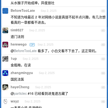
从水猴子开始成神，异度旅社
BeforeTooLate
Sep 2, 2025
40
不知道为啥最近 2 年对网络小说是真提不起半点兴趣，有几次想
看真的一章都看不进去。
tim9527
Sep 2, 2025
41
道门法则
herewego
Sep 2, 2025
OP
42
@
BeforeTooLate
看多了，小白文看不下去了，这正常的。
1up
Sep 2, 2025
43
金瓶梅，在读
zhangmingyu
Sep 2, 2025
44
国民法医
hayeCheng
Sep 2, 2025
45
@
particlec
#16 已经看到进鬼道古藏了
wxyz
Sep 2, 2025
46
一本老小说 走进修仙