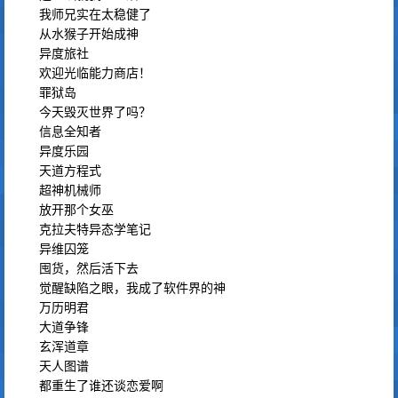
我师兄实在太稳健了
从水猴子开始成神
异度旅社
欢迎光临能力商店！
罪狱岛
今天毁灭世界了吗？
信息全知者
异度乐园
天道方程式
超神机械师
放开那个女巫
克拉夫特异态学笔记
异维囚笼
囤货，然后活下去
觉醒缺陷之眼，我成了软件界的神
万历明君
大道争锋
玄浑道章
天人图谱
都重生了谁还谈恋爱啊