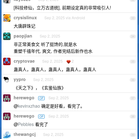
[科技修仙，立万古道统], 前期设定真的非常吸引人!
crysislinux
Sep 2, 2025 via Android
33
大唐辟珠记
paopjian
Sep 2, 2025
34
非正常美食文 听了挺馋的,就是水
重塑千禧年代, 爽文, 作者完结后新作也水
cryptovae
Sep 2, 2025
2
35
蛊真人，蛊真人，蛊真人，蛊真人，蛊真人
yypro
Sep 2, 2025
36
《天之下》，《玄鉴仙族》
herewego
Sep 2, 2025
OP
37
@
kevinxzhao
确定是好看，看完了。
herewego
Sep 2, 2025
OP
38
@
Pebbles
看完了
thewangcj
Sep 2, 2025
39