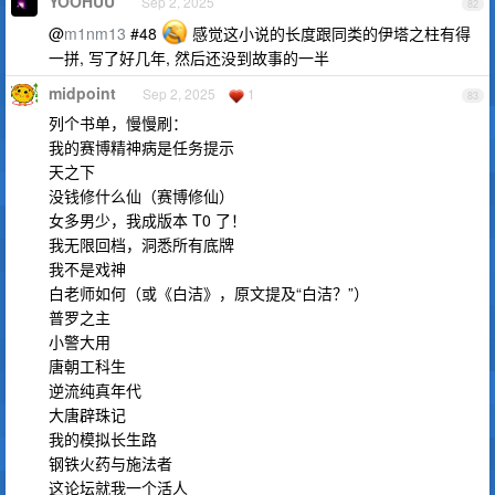
YOOHUU
Sep 2, 2025
82
@
m1nm13
#48
感觉这小说的长度跟同类的伊塔之柱有得
一拼, 写了好几年, 然后还没到故事的一半
midpoint
Sep 2, 2025
1
83
列个书单，慢慢刷：
我的赛博精神病是任务提示
天之下
没钱修什么仙（赛博修仙）
女多男少，我成版本 T0 了！
我无限回档，洞悉所有底牌
我不是戏神
白老师如何（或《白洁》，原文提及“白洁？”）
普罗之主
小警大用
唐朝工科生
逆流纯真年代
大唐辟珠记
我的模拟长生路
钢铁火药与施法者
这论坛就我一个活人