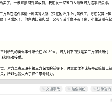
给卖了，一波直接回到解放前，我朋友一家五口人最近因为这事很焦虑。
三方险在这件事情上属实背大锅（只在附近几个村落做工，寻思就算上国
这也属于马后炮了。他家也比较典型，父母辛苦半辈子买了房，小生活刚有起
时听到的类似事件赔偿在 20-30w ，因为剩下的钱是第三方保险赔付
的话就很难接受。
去世，对方全责且没有第三方保险的前提下，愿意跟你签谅解书谈赔偿已
相关，所以也就失去了换位思考能力。
交通事故
赔偿纠纷
法律咨询