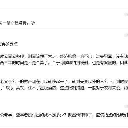
1
万买一条命还嫌贵。🙂
1
想再多要点
就公事公办呗，刑事流程正常走，经济赔偿一毛不出，过失犯罪，没有谅
两三年的时间是不是合算了。至于谅解哪怕判缓刑，也是有案底的，因此
老父亲名下的财产现在可以转移起来了，转到夫妻以外的人名下，到时候
了飞机、高铁，住不了星级酒店，这点限制措施，一般对于农村来说，约
1
公考学，肇事者愿付出的成本是多少？既然请律师了，应该指点的比我们