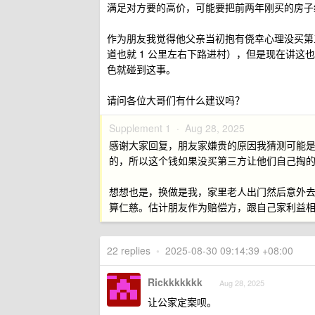
满足对方要的高价，可能要把前两年刚买的房子
作为朋友我觉得他父亲当初抱有侥幸心理没买第
道也就 1 公里左右下路进村），但是现在讲
色就碰到这事。
请问各位大哥们有什么建议吗？
Supplement 1 ·
Aug 28, 2025
感谢大家回复，朋友家嫌贵的原因我猜测可能是平
的，所以这个钱如果没买第三方让他们自己掏
想想也是，换做是我，家里老人出门然后意外
算仁慈。估计朋友作为赔偿方，跟自己家利益
22 replies
•
2025-08-30 09:14:39 +08:00
Rickkkkkkk
Aug 28, 2025
让公家定案呗。