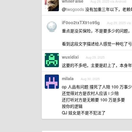
whileFalse
Aug 29, 2025 via Android
@
twogoods
没有加重三年以下，老赖
iF0oo2txTX91o9Sg
Aug 29, 2025 via
重点是没买保险，不是要多少的问题，
看到这段文字描述给人感觉一种吃了亏
wuxidixi
Aug 29, 2025
这要的不多吧，主要是赶上了，本身年
milala
Aug 30, 2025
op 人品有问题 撞死了人陪 100 万事
还觉得对方是农村人应该 i 少陪
还打听对方是无赖要 100 万是多要
按你的逻辑
QJ 妓女是不是不犯法了