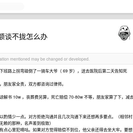
额谈不拢怎么办
rmation mentioned may be changed or developed.
班路上拐弯碰倒了一骑车大爷（ 69 岁），送去医院后第二天告知死
，朋友家全责，双方都咨询过律师。
书 10w ，丧葬费另算，死亡赔偿 70-80w 不等，朋友家算了下，减
以酌情少一点。对方拒绝沟通并且几次沟通下来还想再多要点。（相邻村
无赖的那种，名声差到极致）
有点心里犯嘀咕。如果对方觉得赔偿不到位，他父亲还得去坐大牢。要想