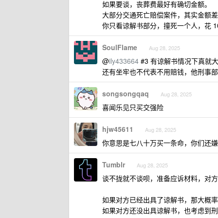
如果要谈，丧葬费最好有确切金额。
大部分交通死亡赔偿案件，其实金额差
你只看谅解书部分，撞死一个人，花 1
SoulFlame
Aug 28, 2025
@
ily433664
#3 有谅解书情况下真就
还有坐牢也不代表不用赔钱，他刑事部
songsongqaq
Aug 28, 2025
喜闻乐见只买交强险
hjw45611
Aug 28, 2025
你意思是七八十万买一条命，你们还嫌
Tumblr
Aug 28, 2025
谈不拢就不谈呗，准备应诉材料，对方
如果对方已经出具了谅解书，那大概率
如果对方还没出具谅解书，也考虑到刑