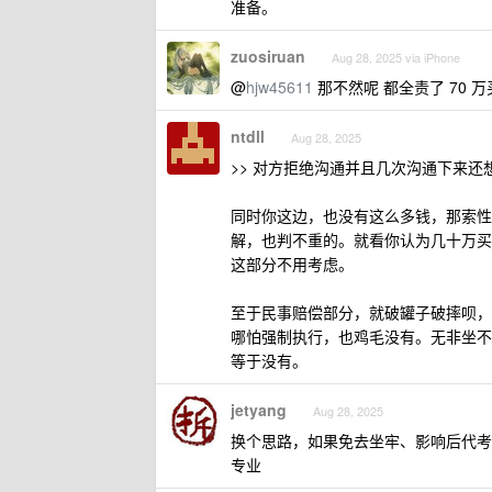
准备。
zuosiruan
Aug 28, 2025 via iPhone
@
hjw45611
那不然呢 都全责了 70 
ntdll
Aug 28, 2025
>> 对方拒绝沟通并且几次沟通下来还
同时你这边，也没有这么多钱，那索性
解，也判不重的。就看你认为几十万买
这部分不用考虑。
至于民事赔偿部分，就破罐子破摔呗，
哪怕强制执行，也鸡毛没有。无非坐不
等于没有。
jetyang
Aug 28, 2025
换个思路，如果免去坐牢、影响后代考
专业