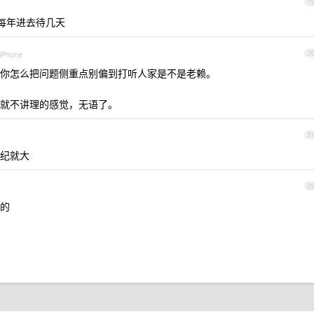
1
每年进去待几天
 iPhone
2
你怎么把问题侧重点别偏到打听人家是不是老赖。
就不讲理的感觉，无语了。
2
纪就大
2
少的