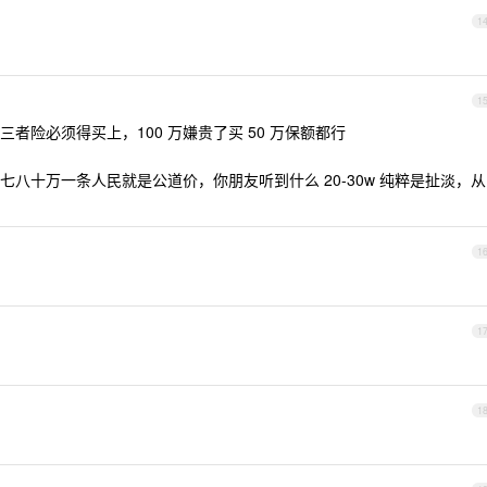
1
1
者险必须得买上，100 万嫌贵了买 50 万保额都行
八十万一条人民就是公道价，你朋友听到什么 20-30w 纯粹是扯淡，从
1
1
1