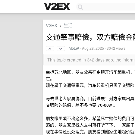
V2EX
生活
›
交通肇事赔偿，双方赔偿金
M5tuA
·
Aug 28, 2025
· 3042 views
This topic created in 342 days ago, the info
坐标苏北地区，朋友父亲在乡镇开汽车起重机，下
亡。
现在属于交通肇事罪，汽车起重机只买了交强险
与去世老人家属协商，目前进展：对方家属出具谅解
交强险的赔偿，差不多也要 70-80w 。
朋友家里凑不出这么多，希望死亡赔偿的费用可
落的，朋友家里找人去村落打听了下，一家属于
现在事情还没处理完，朋友看到他家坐地起价就