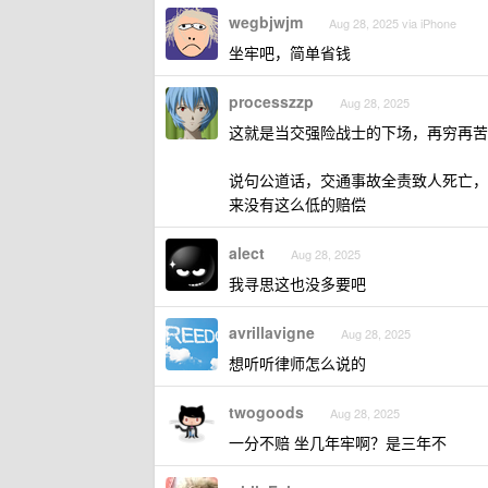
wegbjwjm
Aug 28, 2025 via iPhone
坐牢吧，简单省钱
processzzp
Aug 28, 2025
这就是当交强险战士的下场，再穷再苦三
说句公道话，交通事故全责致人死亡，七
来没有这么低的赔偿
alect
Aug 28, 2025
我寻思这也没多要吧
avrillavigne
Aug 28, 2025
想听听律师怎么说的
twogoods
Aug 28, 2025
一分不赔 坐几年牢啊？是三年不