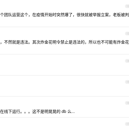
1
个团队运营这个，在疫情开始时突然爆了，很快就被举报立案，老板被判
1
，不然就是违法。其次炸金花明令禁止是违法的，所以也不可能有炸金花
1
1
1
下运行。。。这不是明晃晃的 db 么...
1