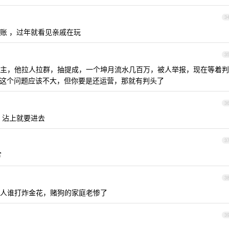
3
转账 ，过年就看见亲戚在玩
3
主，他拉人拉群，抽提成，一个坤月流水几百万，被人举报，现在等着判
性开发这个问题应该不大，但你要是还运营，那就有判头了
3
，沾上就要进去
3
写
3
人谁打炸金花，赌狗的家庭老惨了
3