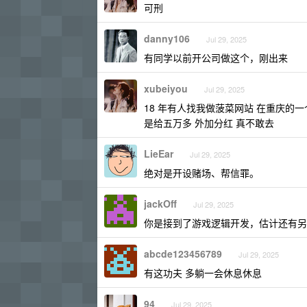
可刑
danny106
Jul 29, 2025
有同学以前开公司做这个，刚出来
xubeiyou
Jul 29, 2025
18 年有人找我做菠菜网站 在重庆的
是给五万多 外加分红 真不敢去
LieEar
Jul 29, 2025
绝对是开设赌场、帮信罪。
jackOff
Jul 29, 2025
你是接到了游戏逻辑开发，估计还有另
abcde123456789
Jul 29, 2025
有这功夫 多躺一会休息休息
94
Jul 29, 2025