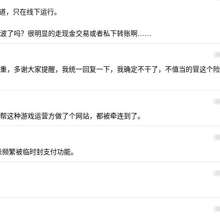
渠道，只在线下运行。
波了吗？很明显的走现金交易或者私下转账啊……
2
重，多谢大家提醒，我统一回复一下，我确定不干了，不值当的冒这个险
2
帮这种游戏运营方做了个网站，都被牵连到了。
2
账频繁被临时封支付功能。
2
2