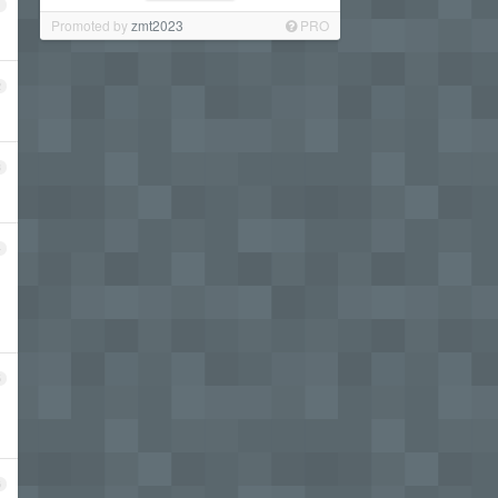
1
Promoted by
zmt2023
PRO
2
3
4
5
6