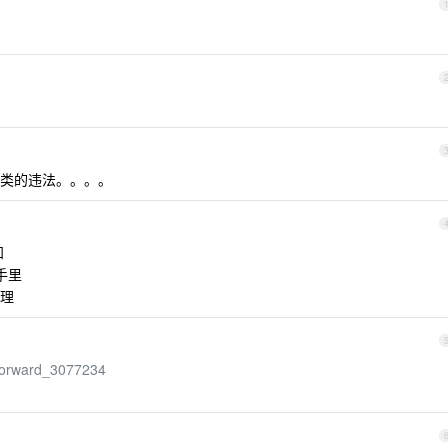
类的违法。。。。
知
手里
理
_forward_3077234