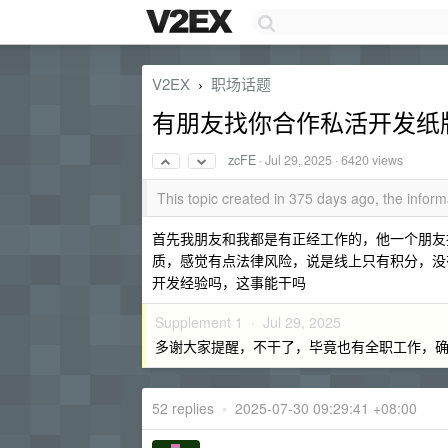
V2EX
职场话题
›
有朋友找你合作私活开发纸牌
zcFE
·
Jul 29, 2025
· 6420 views
This topic created in 375 days ago, the info
首先我朋友和我都是有正经工作的，他一个朋友找
质，感觉有点法律风险，说是线上只有积分，没有
开发经验吗，这事能干吗
Supplement 1 ·
Jul 29, 2025
多谢大家提醒，不干了，毕竟也有全职工作，
52 replies
•
2025-07-30 09:29:41 +08:00