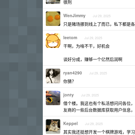
很刑
WenJimmy
Jul 29, 2025
只是赌场挪到线上了而已，私下都是
leetom
Jul 29, 2025
干啊，为啥不干，好机会
谈好分成，赚够一个亿然后润啊
ryan4290
Jul 29, 2025
你猜？
jonty
Jul 29, 2025
借个楼。我这也有个私活想问问各位，
友商的一些后台数据库获取用户信息，
Keppel
Jul 29, 2025
其实我还挺想开发一个棋牌游戏，学习