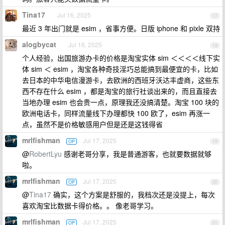
Tina17
Jul 16, 2025
17
最近 3 年出门就是 esim ，省事方便。日版 iphone 和 pixle 双持
alogbycat
Jul 16, 2025
18
个人经验，出国旅游办卡的价格是淘宝实体 sim ＜＜＜＜线下实
体 sim ＜ esim ，淘宝各种奇技淫巧总能搞到最便宜的卡，比如
去日本的中华电信漫游卡，去欧洲的西班牙沃达丰虚商，这些东
西不存在什么 esim ，都是淘宝的旅行社谈出来的，而且直接去
当地办理 esim 也会贵一点，原理我还没搞清楚。淘宝 100 块的
欧洲电话卡，同样流量线下办理都快 100 欧了，esim 再涨一
点，虽然不是价格敏感用户但是还是这钱得省
mrlfishman
Jul 17, 2025
OP
19
@
RobertLyu
感谢老哥分享，我是普通游客，也就要数据就够
啦。
mrlfishman
Jul 17, 2025
OP
20
@
Tina17
确实，这个方案是舒服的，我档次还是没提上，每次
喜欢淘宝比数据卡得价格。。 像老哥学习。
mrlfishman
Jul 17, 2025
OP
21