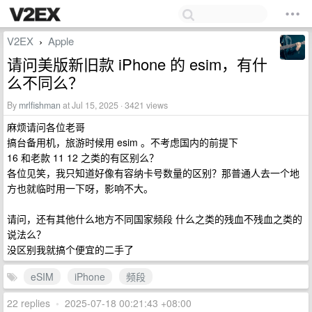
V2EX
Apple
›
请问美版新旧款 iPhone 的 esim，有什
么不同么？
By
mrlfishman
at Jul 15, 2025 · 3421 views
麻烦请问各位老哥
搞台备用机，旅游时候用 esim 。不考虑国内的前提下
16 和老款 11 12 之类的有区别么？
各位见笑，我只知道好像有容纳卡号数量的区别？那普通人去一个地
方也就临时用一下呀，影响不大。
请问，还有其他什么地方不同国家频段 什么之类的残血不残血之类的
说法么？
没区别我就搞个便宜的二手了
eSIM
iPhone
频段
22 replies
•
2025-07-18 00:21:43 +08:00