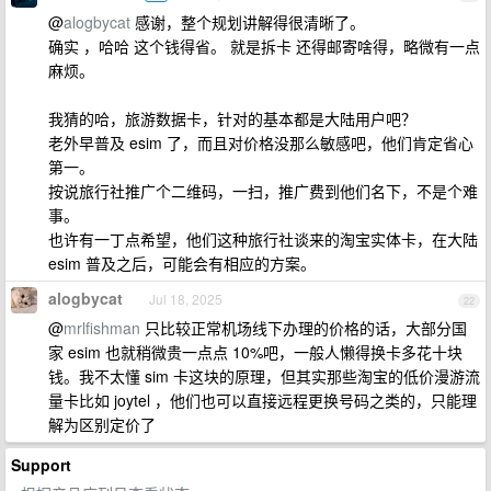
@
alogbycat
感谢，整个规划讲解得很清晰了。
确实 ，哈哈 这个钱得省。 就是拆卡 还得邮寄啥得，略微有一点
麻烦。
我猜的哈，旅游数据卡，针对的基本都是大陆用户吧？
老外早普及 esim 了，而且对价格没那么敏感吧，他们肯定省心
第一。
按说旅行社推广个二维码，一扫，推广费到他们名下，不是个难
事。
也许有一丁点希望，他们这种旅行社谈来的淘宝实体卡，在大陆
esim 普及之后，可能会有相应的方案。
alogbycat
Jul 18, 2025
22
@
mrlfishman
只比较正常机场线下办理的价格的话，大部分国
家 esim 也就稍微贵一点点 10%吧，一般人懒得换卡多花十块
钱。我不太懂 sim 卡这块的原理，但其实那些淘宝的低价漫游流
量卡比如 joytel ，他们也可以直接远程更换号码之类的，只能理
解为区别定价了
Support