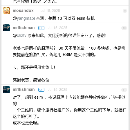
也有软银 T8981 之类的。
mosandox
Jul 15, 2025
9
@
yangmabi
亲测，美版 13 可以双 esim 待机
mrlfishman
Jul 15, 2025
OP
10
@
chztv
原来如此，大佬分析的很详细专业了，感谢！
老美也是同样的原理啦？ 30 天不限流量。100 多块钱，也是需
要提前在旅游社买，落地用 ESIM 是买不到的。
哎，那还是得用实体卡！
感谢老哥，感谢各位
mrlfishman
Jul 15, 2025
OP
11
对了，想到 esim ，按说原理上应该能跟各种软件做推广链接似
的
一个二维码，哪个旅行社推广的，你用这个二维码下单，就挂在
这个旅行社了。
成本也更低呀。