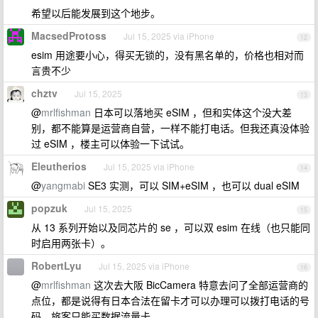
希望以后能发展到这个地步。
MacsedProtoss
Jul 15, 2025 via iPhone
12
esim 用途要小心，得买无锁的，没有黑名单的，价格也相对而
言贵不少
chztv
Jul 15, 2025
13
@
mrlfishman
日本可以落地买 eSIM ，但和实体这个没大差
别，都不能算是运营商自营，一样不能打电话。但我还真没体验
过 eSIM ，楼主可以体验一下试试。
Eleutherios
Jul 15, 2025 via iPhone
14
@
yangmabi
SE3 实测，可以 SIM+eSIM ，也可以 dual eSIM
popzuk
Jul 15, 2025
15
从 13 系列开始以及同芯片的 se ，可以双 esim 在线（也只能同
时启用两张卡）。
RobertLyu
Jul 15, 2025 via iPhone
16
@
mrlfishman
这次去大阪 BicCamera 特意去问了全部运营商的
点位，都是说得有日本合法在留卡才可以办理可以拨打电话的号
码。旅客只能买数据流量卡。