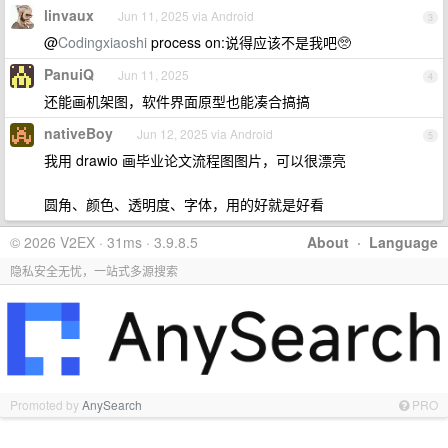
linvaux
Jun 11, 2025 via Android
3
@
Codingxiaoshi
process on:说得应该不是我吧🥺
PanuiQ
Jun 11, 2025
4
还能画机架图，软件界面原型也能凑合搞搞
nativeBoy
Jun 12, 2025 via Android
5
我用 drawio 画毕业论文流程图图片，可以很漂亮
圆角、颜色、透明度、字体，用的好就是好看
© 2026 V2EX · 31ms · 3.9.8.5
About
·
Language
隐私安全无忧，一站式多源搜索
Promoted by
AnySearch
PRO