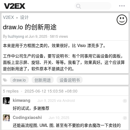
V2EX
设计
›
draw.io 的创新用途
By
liuzhiyong
at Jun 9, 2025 · 5815 views
本来是用于方框图之类的，效果很好，比 Visio 漂亮多了。
工作中公司生产的设备，要写说明书：有个同事用它画设备的面板，
面板上显示屏、旋钮、开关、等等。我看了，效果真好。这个应该算
是创新用途了，软件原本不是搞这个的。
draw.io
创新用途
设备说明书
5 replies
•
2025-06-12 15:03:58 +08:00
kimwang
Jun 9, 2025 via Android
1
好的试试，多谢推荐
Codingxiaoshi
Jun 10, 2025
2
还能画流程图, UML 图, 甚至有不要脸的拿去魔改一下卖钱的