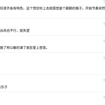
任贤齐各有特色，这个悟空听上去就感觉是个颠颠的猴子。开始节奏突然
台风也不行，挺失望
报了柯以敏的课了疯狂爱上怒音。
点乐子