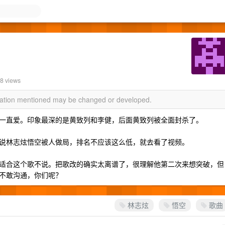
48 views
rmation mentioned may be changed or developed.
一直爱。印象最深的是黄致列和李健，后面黄致列被全面封杀了。
说林志炫悟空被人做局，排名不应该这么低，就去看了视频。
适合这个歌不说。把歌改的确实太离谱了，很理解他第二次来想突破，但
不敢沟通，你们呢？
林志炫
悟空
歌曲