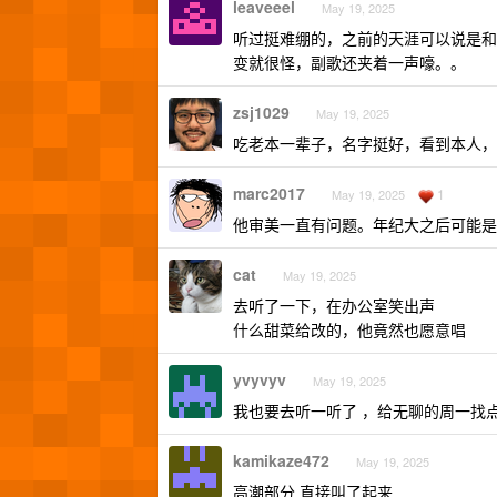
leaveeel
May 19, 2025
听过挺难绷的，之前的天涯可以说是和
变就很怪，副歌还夹着一声嚎。。
zsj1029
May 19, 2025
吃老本一辈子，名字挺好，看到本人，
marc2017
1
May 19, 2025
他审美一直有问题。年纪大之后可能是
cat
May 19, 2025
去听了一下，在办公室笑出声
什么甜菜给改的，他竟然也愿意唱
yvyvyv
May 19, 2025
我也要去听一听了 ，给无聊的周一找
kamikaze472
May 19, 2025
高潮部分 直接叫了起来