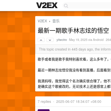
V2EX
音乐
›
最新一期歌手林志炫的悟空
yitwotre
·
May 19, 2025
via Android · 26
This topic created in 445 days ago, the info
歌手或者我是歌手我特别喜欢看，这么多年了，
最近一期林志炫悟空我没有看到直播，后面看到
我滴妈呀，我觉得这个名次确实很合理了，他不
是确实这个歌被改的，无论技术上还是感官上都
7 replies
•
2025-06-07 18:34:07 +08:00