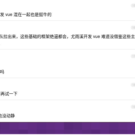
1
研发 vue 混在一起也是挺牛的
1
团队拉出来，这些基础的框架绝逼都会，尤雨溪开发 vue 难道没借鉴这些主
架
1
吗
1
烦再试一下
1
也没动静