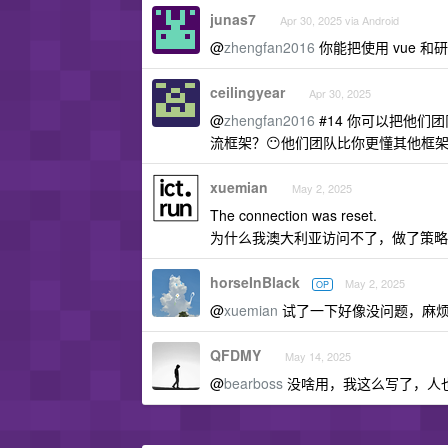
junas7
Apr 30, 2025 via Android
@
zhengfan2016
你能把使用 vue 和
ceilingyear
Apr 30, 2025
@
zhengfan2016
#14 你可以把他们
流框架？😶他们团队比你更懂其他框
xuemian
May 2, 2025
The connection was reset.
为什么我澳大利亚访问不了，做了策略
horseInBlack
May 2, 2025
OP
@
xuemian
试了一下好像没问题，麻
QFDMY
May 14, 2025
@
bearboss
没啥用，我这么写了，人