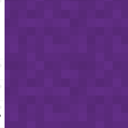
3
、
4
5
6
