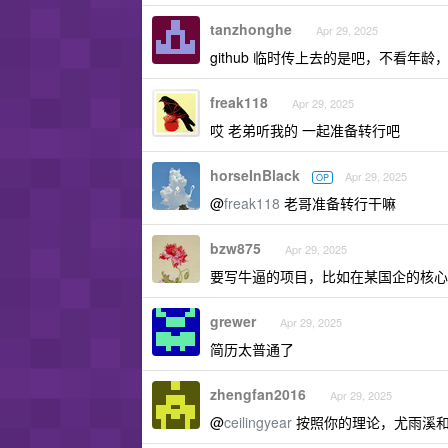
tanzhonghe
Apr 29, 2025
github 临时传上去的是吧，不看年
freak118
Apr 29, 2025
哎 老弟听我的 一起准备转行吧
horseInBlack
Apr 29, 2025
OP
@
freak118
老哥准备转行干嘛
bzw875
Apr 29, 2025
要写牛逼的项目，比如在某国企的核心
grewer
Apr 29, 2025
简历太普通了
zhengfan2016
Apr 29, 2025
@
ceilingyear
按照你的理论，尤雨溪和 