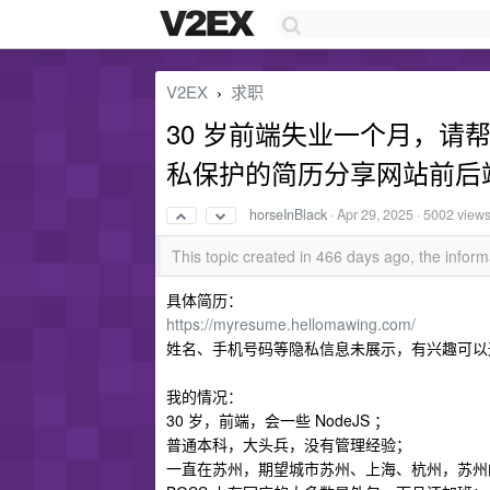
V2EX
求职
›
30 岁前端失业一个月，请
私保护的简历分享网站前后
horseInBlack
·
Apr 29, 2025
· 5002 view
This topic created in 466 days ago, the info
具体简历：
https://myresume.hellomawing.com/
姓名、手机号码等隐私信息未展示，有兴趣可以
我的情况：
30 岁，前端，会一些 NodeJS ；
普通本科，大头兵，没有管理经验；
一直在苏州，期望城市苏州、上海、杭州，苏州的