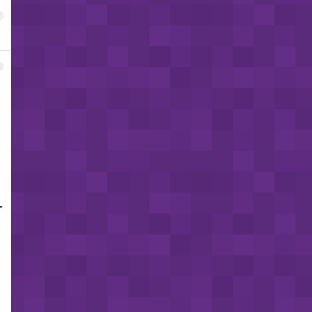
7
8
”