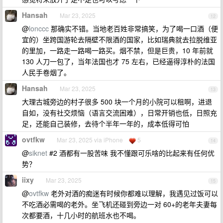
Hansah
Mar 23, 2025
12
@
lonccc
那确实不错。当地老百姓非常搞笑，为了喝一口酒（便
宜的）坐跨国游轮去隔壁不限酒的国家，比如瑞典就去拉脱维亚
的里加，一路走一路喝一路买。烟不禁，但是巨贵，10 年前就
130 人刀一包了，当年法国也才 75 左右，已经逼得淳朴的法国
人民手卷烟了。
Hansah
Mar 23, 2025
13
大理古城旁边的村子很多 500 块一个月的小院可以租啊，进退
自如，没有社交烦恼（语言交流困难），日常开销也低，日照充
足，还能自己装修，去待个半年一年的，成本低得可怕
ovtfkw
Mar 23, 2025 via iPhone
5
14
@
siknet
#2 酒都有一股苦味 我不懂跟可乐啥的比起来有任何优
势？
iixy
Mar 23, 2025
15
@
ovtfkw
老外对酒的痴迷有时候你都难以理解，我遇见过饭可以
不吃酒必需喝的老外。坐飞机还碰到旁边一对 60+的老年夫妻每
次都要酒，十几小时的航班水也不喝。