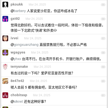
pkoukk
Mar 24, 2025
55
@
barbery
人家说爱沙尼亚，你这咋成冰岛了
gxt92
Mar 24, 2025
56
觉得北欧好的，可以去试着住一段时间，体验一下极夜和极昼，
体验一下北欧式“快递”和外卖🐶
ivvei
Mar 24, 2025
57
@
gongxuanzhang
直接禁售就行啦，不必那么严格
wgsgyes
Mar 24, 2025
58
@
yhxx
台湾不行。在台湾开手机卡、开银行账户，麻烦得很。
terrysnake
Mar 24, 2025
59
有去过的说一下吗？爱萨尼亚是否性开放？
8e47e42
Mar 24, 2025
60
唬人去前 5 都有佣金吧，亚太地区它不香吗？
chobitssp
Mar 24, 2025
61
@
siknet
还有这种好事?