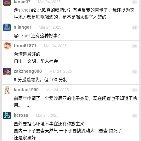
lance07
Mar 24, 2025
62
@
siknet
#2 北欧真的喝酒少？有点反我的直觉了，我还以为这
种地方都是哐哐喝酒的，是不是喝太狠了才禁的
silanger
Mar 24, 2025
63
@
siknet
还有这种好事？
thoo61871
Mar 24, 2025
64
台湾是最好的
自由，文明，华人社会
zakzheng888
Mar 24, 2025
65
9 分遥遥领先，但 100 分制
laodao1990
Mar 24, 2025
66
前两年申请了一个爱沙尼亚的电子身份，现在闲置也不知道干啥
用。。。
kcross
Mar 24, 2025
67
国外要担心环境不事宜还有种族主义
国内一下子要查天然气 一下子要搞流动人口普查 烦死了
还是家里好