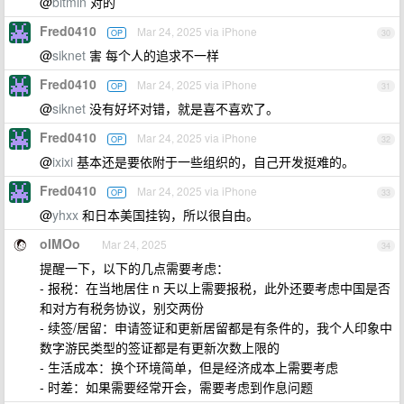
@
bitmin
对的
Fred0410
Mar 24, 2025 via iPhone
OP
30
@
siknet
害 每个人的追求不一样
Fred0410
Mar 24, 2025 via iPhone
OP
31
@
siknet
没有好坏对错，就是喜不喜欢了。
Fred0410
Mar 24, 2025 via iPhone
OP
32
@
ixixi
基本还是要依附于一些组织的，自己开发挺难的。
Fred0410
Mar 24, 2025 via iPhone
OP
33
@
yhxx
和日本美国挂钩，所以很自由。
oIMOo
Mar 24, 2025
34
提醒一下，以下的几点需要考虑：
- 报税：在当地居住 n 天以上需要报税，此外还要考虑中国是否
和对方有税务协议，别交两份
- 续签/居留：申请签证和更新居留都是有条件的，我个人印象中
数字游民类型的签证都是有更新次数上限的
- 生活成本：换个环境简单，但是经济成本上需要考虑
- 时差：如果需要经常开会，需要考虑到作息问题