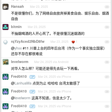
Hansah
Mar 23, 2025
23
不是很懂你们，为了网络自由放弃掉美食自由、娱乐自由、烟酒
自由
bitmin
Mar 23, 2025
24
不抽烟喝酒的人开心死了。不是很懂沉迷烟酒的
rqYzyAced2NbD8fw
Mar 23, 2025
1
25
@
yhxx
#11 川普上台的四年后台湾（作为一个事实独立国家）
还存不存在都很难说
levelworm
Mar 24, 2025 via Android
26
对华人怎么样？可能还是得先去玩一下再看。
Fred0410
Mar 24, 2025 via iPhone
OP
27
@
LanhuaMa
点到为止 哈哈哈 台湾太敏感了
Fred0410
Mar 24, 2025 via iPhone
OP
28
@
levelworm
这真不知道，信息太少了。
Fred0410
Mar 24, 2025 via iPhone
OP
29