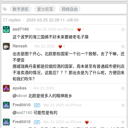
数字游民
爱沙尼亚
网络自由
77 replies
•
2025-03-25 22:28:11 +08:00
asd7160
Mar 23, 2025 via iPhone
1
1
这个波罗的海三国搞不好未来要被老毛子揍
Hansah
Mar 23, 2025
4
2
出去是图个开心，北欧那些国家一个比一个致郁，去了干嘛，还
不便宜
挪威瑞典丹麦都是控烟控酒的国家，周末甚至有普通超市便利店
不准卖酒的情况，这能忍？？？那出去是为了什么呢，方便回来
和我们吹牛？
ayukas
Mar 23, 2025
3
@
siknet
北欧是很多人的精神故乡
Fred0410
Mar 23, 2025 via iPhone
OP
4
@
asd7160
可能性是有的
Fred0410
Mar 23, 2025 via iPhone
3
OP
5