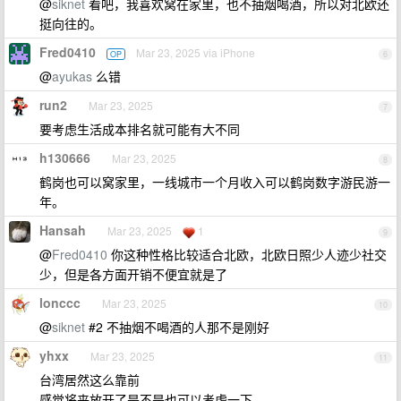
@
siknet
看吧，我喜欢窝在家里，也不抽烟喝酒，所以对北欧还
挺向往的。
Fred0410
Mar 23, 2025 via iPhone
OP
6
@
ayukas
么错
run2
Mar 23, 2025
7
要考虑生活成本排名就可能有大不同
h130666
Mar 23, 2025
8
鹤岗也可以窝家里，一线城市一个月收入可以鹤岗数字游民游一
年。
Hansah
Mar 23, 2025
1
9
@
Fred0410
你这种性格比较适合北欧，北欧日照少人迹少社交
少，但是各方面开销不便宜就是了
lonccc
Mar 23, 2025
10
@
siknet
#2 不抽烟不喝酒的人那不是刚好
yhxx
Mar 23, 2025
11
台湾居然这么靠前
感觉将来放开了是不是也可以考虑一下