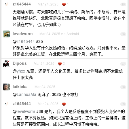
z1645444
Mar 24, 2025
1
35
无烟酒习惯，每天都吃的几乎一样的、简单的，不断网、有环境
练琴就是快乐，北欧真是极其理想了哈哈。回望疫情时，锁在小
区锁在村里，也几乎如此 :)
levelworm
Mar 24, 2025 via Android
36
@
z1645444
#35
如果对华人没有什么反感的话，的确是好地方。消费也不高。最
好是拿北美的工资，在北欧远程三四个月，爽死了。
Dipous
Mar 24, 2025
2
37
@
yhxx
东亚，还是华人文化国家，最多比对岸强点吧不太敢信
任上限太高
laikicka
Mar 24, 2025
38
@
LanhuaMa
闹麻了. 3025 也不敢打
z1645444
Mar 24, 2025
1
39
@
levelworm
#36 是的，我个人是反感程度不到侵犯人身安全的
程度，就不算反感。如果只是言语上的，工作上的一些排挤，这
些算是可接受范围内，成长过程中习惯了哈哈哈。