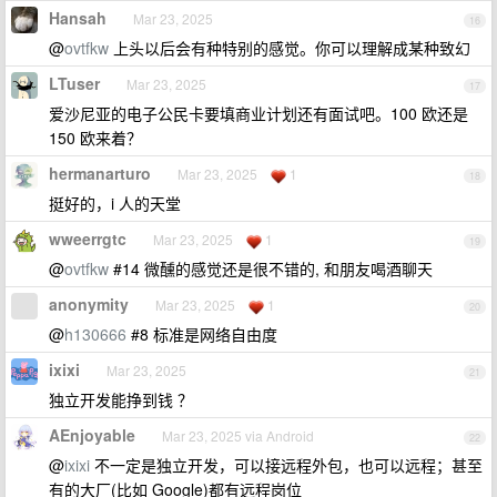
Hansah
Mar 23, 2025
16
@
ovtfkw
上头以后会有种特别的感觉。你可以理解成某种致幻
LTuser
Mar 23, 2025
17
爱沙尼亚的电子公民卡要填商业计划还有面试吧。100 欧还是
150 欧来着？
hermanarturo
Mar 23, 2025
1
18
挺好的，i 人的天堂
wweerrgtc
Mar 23, 2025
1
19
@
ovtfkw
#14 微醺的感觉还是很不错的, 和朋友喝酒聊天
anonymity
Mar 23, 2025
1
20
@
h130666
#8 标准是网络自由度
ixixi
Mar 23, 2025
21
独立开发能挣到钱 ？
AEnjoyable
Mar 23, 2025 via Android
22
@
ixixi
不一定是独立开发，可以接远程外包，也可以远程；甚至
有的大厂(比如 Google)都有远程岗位