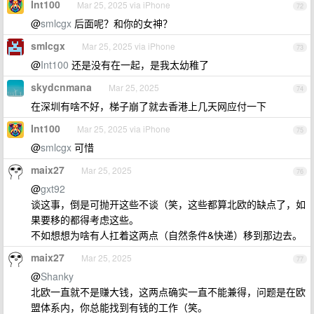
Int100
Mar 25, 2025 via iPhone
72
@
smlcgx
后面呢？和你的女神？
smlcgx
Mar 25, 2025 via iPhone
73
@
Int100
还是没有在一起，是我太幼稚了
skydcnmana
Mar 25, 2025
74
在深圳有啥不好，梯子崩了就去香港上几天网应付一下
Int100
Mar 25, 2025 via iPhone
75
@
smlcgx
可惜
maix27
Mar 25, 2025
76
@
gxt92
谈这事，倒是可抛开这些不谈（笑，这些都算北欧的缺点了，如
果要移的都得考虑这些。
不如想想为啥有人扛着这两点（自然条件&快递）移到那边去。
maix27
Mar 25, 2025
77
@
Shanky
北欧一直就不是赚大钱，这两点确实一直不能兼得，问题是在欧
盟体系内，你总能找到有钱的工作（笑。