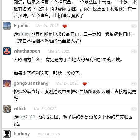
知道，后来女神带了 2 样东西，一个是法国手卷烟，一个是一本
很有名的书《这本书能帮你戒烟》，你别说法国手卷烟还别有一
番风味，至今难忘，比朝鲜烟强多了
Equiliu
Mar 24, 2025
1
45
@
siknet
也有可能是垃圾食品自由，二手烟和一级致癌物自由。
（来自不抽烟不喝酒的高血脂人群）
whathappen
Mar 24, 2025
46
去欧洲为什么？ 肯定是为了当地人的福利和那里的环境。
如果少了福利这项，那就一般般了。
gongxuanzhang
Mar 24, 2025
1
47
控烟控酒真好，强烈建议中国把公共场所吸烟入刑，直接枪毙更
好
wffish
Mar 24, 2025
48
@
asd7160
北约成员国，毛子揍的都是没加入北约的前苏联国
家。
barbery
Mar 24, 2025
49