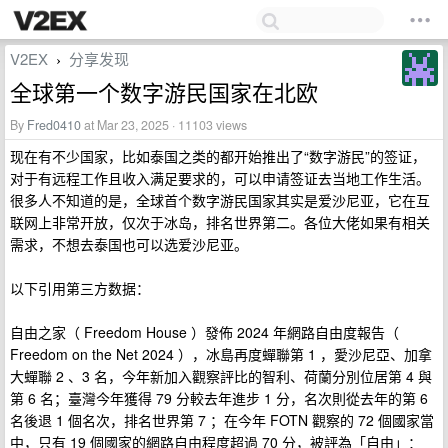
V2EX
分享发现
›
全球第一个数字游民国家在北欧
By
Fred0410
at Mar 23, 2025 · 11103 views
现在有不少国家，比如泰国之类的都开始推出了“数字游民”的签证，
对于有远程工作且收入满足要求的，可以申请签证去当地工作生活。
很多人不知道的是，全球首个数字游民国家其实是爱沙尼亚，它在互
联网上非常开放，仅次于冰岛，排名世界第二。各位大佬如果有相关
需求，不想去泰国也可以选爱沙尼亚。
以下引用第三方数据：
自由之家（ Freedom House ）發佈 2024 年網路自由度報告（
Freedom on the Net 2024 ），冰島再度蟬聯第 1 ，愛沙尼亞、加拿
大蟬聯 2 、3 名，今年新加入觀察評比的智利、荷蘭分別位居第 4 與
第 6 名；臺灣今年獲得 79 分較去年進步 1 分，名次則從去年的第 6
名後退 1 個名次，排名世界第 7 ；在今年 FOTN 觀察的 72 個國家當
中，只有 19 個國家的網路自由程度超過 70 分，被評為「自由」：