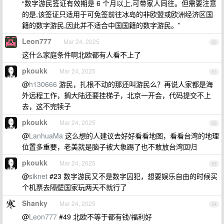
“数字游民签证有效期是 6 个月以上,可带家人同往。但需要注意
的是,该签证只适用于可免签前往冰岛的非欧盟或欧洲经济区国
籍的数字游民,因此并不适合中国国籍的数字游民。”
Leon777
Mar 24, 2025
50
这什么家庭条件啊北欧都有人看不上了
pkoukk
Mar 24, 2025
51
@
h130666
游民，扎根不动的那还叫游民么？再说人家都是海
外远程工作，搁大陆还要挂梯子，北京一开会，代码提交不上
去，这不完犊子
pkoukk
Mar 24, 2025
52
@
LanhuaMa
这么想的人建议去好好看看地图，看看台湾的地理
位置多重要，老美就是脑子被大象踢了也不敢放台湾回归
pkoukk
Mar 24, 2025
53
@
siknet
#23 数字游民又不是数字囚犯，想要娱乐自由的时候买
个机票去隔壁国家玩两天不就行了
Shanky
Mar 24, 2025
54
@
Leon777
#49 北欧不等于都有钱/福利好