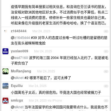
疫情早期我有简单搜索过相关信息，和咨询在芬兰读书的朋友，
治安相对欧洲其他地区好太多，不过消费似乎也不算低，有点二
线收入一线消费的意思，修修补补一些家住相关也最好自己来。
听起来像在升级版的老家生活的节奏哈哈哈，换了个语言而已。
z1645444
Mar 24, 2025
40
@
z1645444
#39 对华人的态度过去唯一听过吐槽的是留德的朋
友在街头被眯眯眼鬼脸
yuxiao009
Mar 24, 2025
41
@
asd7160
波罗的海三国 2004 年就已经加入北约了，就是被毛
子欺负怕了
MoRanjiang
Mar 24, 2025
42
@
siknet
#2 哪里不能忍了，这可太棒了
Equiliu
Mar 24, 2025
43
小国离毛子太近，真的很危险。毕竟连大国也经常被捅刀子
smlcgx
Mar 24, 2025 via iPhone
44
@
siknet
当年法国留学的女神回国问我要带点什么，我说我也不