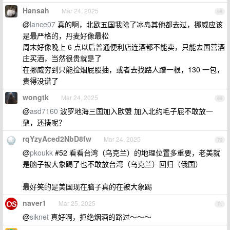
Hansah
Mar 24, 2025
68
@
lance07
真的啊，北欧五国我除了冰岛其他都去过，挪威应该
是最严格的，丹麦好像最松
周末好像晚上 6 点以后普通便利店连酒都不能卖，只能去国营酒
庄买酒，当然很贵就是了
在挪威穷到只能捡烟屁股抽，或者去找路人蹭一根，130 一包，
贵得没谱了
wongtk
Mar 24, 2025
69
@
asd7160
波罗地海三国加入欧盟 加入北约毛子屁不敢放一
鼐，还揍呢？
rqYzyAced2NbD8fw
Mar 24, 2025
70
@
pkoukk
#52 看看台湾（乌克兰）的地理位置多重要，老美就
是脑子被大象踢了也不敢放台湾（乌克兰）回归（俄国）
最好笑的是美国现在脑子真的在被大象踢
naver1
Mar 25, 2025
71
@
siknet
真好啊，拒绝烟酒的路过～～～