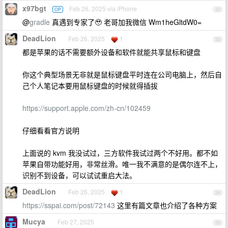
x97bgt
Feb 26, 2025 via iPhone
OP
32
@
gradle
真遇到专家了🥹 老哥加我微信 Wm1heGltdW0=
DeadLion
Feb 26, 2025
1
33
都是苹果的话不需要额外设备和软件就能共享鼠标和键盘
你这个典型场景无非就是鼠标键盘平时连在公司电脑上，然后自
己个人笔记本要用鼠标键盘的时候就得插拔
https://support.apple.com/zh-cn/102459
仔细看看官方说明
上面说的 kvm 我没试过，三方软件我试过两个不好用。都不如
苹果自带功能好用，非常丝滑。唯一我不满意的是偶尔连不上，
识别不到设备，可以试试重启大法。
DeadLion
Feb 26, 2025
1
34
https://sspai.com/post/72143
这里有篇文章也介绍了各种方案
Mucya
Feb 27, 2025
35