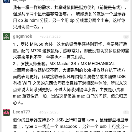
我有一模一样的需求，共享键鼠倒是挺方便的（前提是有线），
但是共享两个显示器非常蛋疼。。 我能想到的就是一个显示器
用 dp 和 hdmi 分接，另一个用 dp 分线器分两个出来，这样你
只用切换一次。。
gngmhob
Feb 27, 2025
50
1 、罗技 MK850 套装。这套的键盘手感特别奇怪，需要强行适
应。配的 M720 这款鼠标手感非常好，即便没有切换多设备的需
求买来用也不亏，单买也才一百元出头。
2 、罗技大师全套。MX Master 3S + MX MECHANICAL
上面两套接收器协议不同，大师系列的 bolt 接收器在抗干扰方
面的表现更好，优联接收器但凡周围有金属物品或者隔壁 USB
有插 WIFI 之类的东西信号强度直线下滑很影响体验，所以从这
点来说大师系列更好。不过大师系列键盘小贵，主要是小贵和
mac 兼容性还一般，当然这是傻逼 mac 自己的问题，但总归恶
心人。
Leon777
Feb 27, 2025
51
戴尔的显示器支持多个 USB 上行吧自带 kvm ，鼠标键盘接显示
器上，type-c 一线连一个 macbook ，另外一个 usb 上行接另一