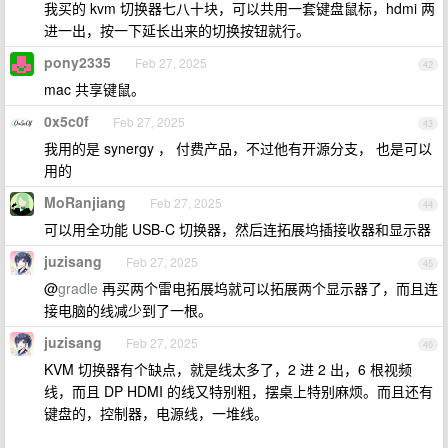
我买的 kvm 切换器七八十块，可以共用一套键盘鼠标，hdmi 两
进一出，按一下延长出来的切换按钮就行。
pony2335
Feb 27, 2025
42
mac 共享键鼠。
0x5c0f
Feb 27, 2025
43
我用的是 synergy ， 付费产品，不过他有开源分支， 也是可以
用的
MoRanjiang
Feb 27, 2025
44
可以用全功能 USB-C 切换器，然后连拓展坞插接收器和显示器
juzisang
Feb 27, 2025
45
@
gradle
再买两个雷电拓展坞就可以拓展两个显示器了，而且连
接电脑的线减少到了一根。
juzisang
Feb 27, 2025
46
KVM 切换器有个缺点，就是线太多了，2 进 2 出，6 根视频
线，而且 DP HDMI 的线又特别粗，摆桌上特别麻烦。而且还有
键盘的，控制器，电源线，一堆线。