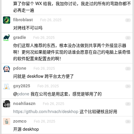
算了你留个 WX 给我，我加你讨论，我走过的所有的弯路你都不
必再走一遍
fibroblast
Feb 26, 2025
21
对拷线不可以吗
gradle
Feb 26, 2025
22
你们这帮人推荐的东西，根本没办法做到共享两个外接显示器
啊！更何况如果能硬件实现的话谁会愿意在自己的电脑上装奇怪
的软件配置来配置去的啊！
pdone
Feb 26, 2025
23
问就是 deskflow 跨平台太方便了
gxy2825
Feb 26, 2025
24
@
pdone
我在公司也是用这套，感觉是够用了的
noahliaszn
Feb 26, 2025
25
https://github.com/hrvach/deskhop
这个比较硬核且好用
zomco
Feb 26, 2025
26
开源 deskhop