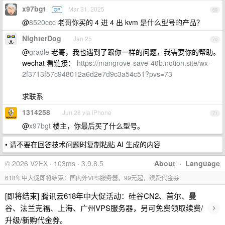
x97bgt
Mar 31, 2025
OP
69
@
8520ccc
老哥你买的 4 进 4 出 kvm 是什么型号的产品？
NighterDog
Jan 25
70
@
gradle
老哥，我也遇到了跟你一样的问题，我需要你的帮助。
wechat 看链接：
https://mangrove-save-40b.notion.site/wx-
2f3713f57c948012a6d2e7d9c3a54c51?pvs=73
求联系
1314258
Jun 28 via iPhone
71
@
x97bgt
楼主，你最后买了什么型号。
• 请不要在回答技术问题时复制粘贴 AI 生成的内容
© 2026 V2EX · 103ms · 3.9.8.5
About
·
Language
618年中大促即将结束：国内外VPS服务器，99元起，续费代金券
[即将结束] 腾讯云618年中大促活动：硅谷CN2、首尔、曼
›
谷、法兰克福、上海、广州VPS服务器，另可免费领取续费/
升级/新购代金券。