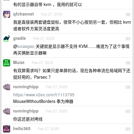
有的显示器自带 kvm ，我用的就可以
qfchannel
Feb 27, 2025
36
我是直接装两套键盘鼠标，很常不小心按到另一套，但相比 kvm
或者软件方案灵活度更高
gradle
Feb 27, 2025
37
@
lucasgao
关键就是显示器不支持 KVM……难道为了这个事情
再买俩新显示器嘛
Muist
Feb 27, 2025
38
有双屏需求吗？如果只是单屏的话，现在各种串流在局域网下还
挺好用的，Parsec ？
runninghipp
Feb 27, 2025
39
https://www.v2ex.com/t/1113795
MouseWithoutBorders 奉为神器
runninghipp
Feb 27, 2025
40
你这还是对拷线
hello365
Feb 27, 2025
41