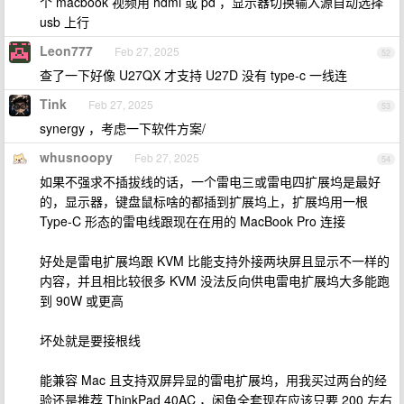
个 macbook 视频用 hdmi 或 pd ，显示器切换输入源自动选择
usb 上行
Leon777
Feb 27, 2025
52
查了一下好像 U27QX 才支持 U27D 没有 type-c 一线连
Tink
Feb 27, 2025
53
synergy ，考虑一下软件方案/
whusnoopy
Feb 27, 2025
54
如果不强求不插拔线的话，一个雷电三或雷电四扩展坞是最好
的，显示器，键盘鼠标啥的都插到扩展坞上，扩展坞用一根
Type-C 形态的雷电线跟现在在用的 MacBook Pro 连接
好处是雷电扩展坞跟 KVM 比能支持外接两块屏且显示不一样的
内容，并且相比较很多 KVM 没法反向供电雷电扩展坞大多能跑
到 90W 或更高
坏处就是要接根线
能兼容 Mac 且支持双屏异显的雷电扩展坞，用我买过两台的经
验还是推荐 ThinkPad 40AC ，闲鱼全套现在应该只要 200 左右