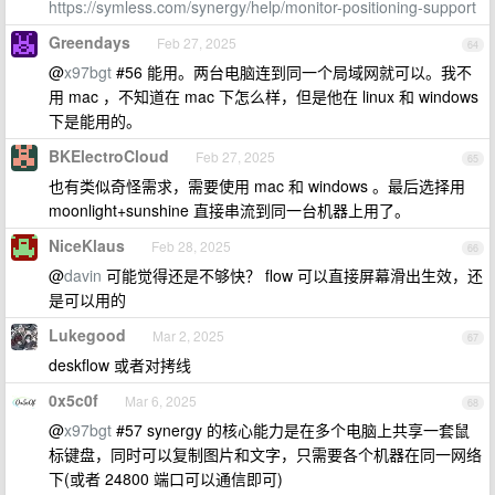
https://symless.com/synergy/help/monitor-positioning-support
Greendays
Feb 27, 2025
64
@
x97bgt
#56 能用。两台电脑连到同一个局域网就可以。我不
用 mac ，不知道在 mac 下怎么样，但是他在 linux 和 windows
下是能用的。
BKElectroCloud
Feb 27, 2025
65
也有类似奇怪需求，需要使用 mac 和 windows 。最后选择用
moonlight+sunshine 直接串流到同一台机器上用了。
NiceKlaus
Feb 28, 2025
66
@
davin
可能觉得还是不够快？ flow 可以直接屏幕滑出生效，还
是可以用的
Lukegood
Mar 2, 2025
67
deskflow 或者对拷线
0x5c0f
Mar 6, 2025
68
@
x97bgt
#57 synergy 的核心能力是在多个电脑上共享一套鼠
标键盘，同时可以复制图片和文字，只需要各个机器在同一网络
下(或者 24800 端口可以通信即可)