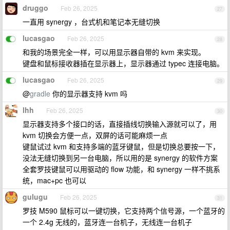
druggo
Feb 26, 2025
27
一直用 synergy ，台式机和笔记本无缝切换
lucasgao
Feb 26, 2025
28
和我的场景完全一样，可以用显示器自带的 kvm 来实现。
键盘和鼠标接收器插在显示器上，显示器通过 typec 连接电脑。
lucasgao
Feb 26, 2025
29
@
gradle
你的显示器支持 kvm 吗
lhh
Feb 26, 2025
30
显示器支持多个接口的话，直接插线切换输入源就可以了，用
kvm 切换会方便一点，双屏的话可能麻烦一点
键鼠试过 kvm 和支持多端的蓝牙键鼠，但是切换总要按一下，
没法无缝切换到另一台电脑，所以用的是 synergy 的软件方案
全套罗技键鼠可以用驱动的 flow 功能，和 synergy 一样不挑系
统，mac+pc 也可以
gulugu
Feb 26, 2025
31
罗技 M590 鼠标可以一键切换，它支持两个信号源，一个蓝牙的
一个 2.4g 无线的，蓝牙连一台机子，无线连一台机子