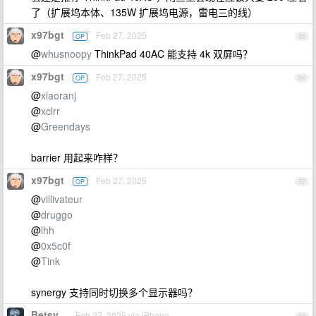
了（扩展坞本体、135W 扩展坞电源，雷电三的线）
x97bgt
Feb 27, 2025
OP
55
@
whusnoopy
ThinkPad 40AC 能支持 4k 双屏吗？
x97bgt
Feb 27, 2025
OP
56
@
xiaoranj
@
xclrr
@
Greendays
barrier 用起来咋样？
x97bgt
Feb 27, 2025
OP
57
@
villivateur
@
druggo
@
lhh
@
0x5c0f
@
Tink
synergy 支持同时切换多个显示器吗？
Betsy
Feb 27, 2025 via iPhone