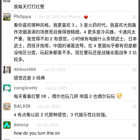
我每天打打红警
Philippa
Jan 22, 2025 via iPhone
1
4
看你喜欢哪种风格，我更喜欢 3 。3 是火药时代，我喜欢大炮轰
炸浓烟滚滚的场景而且做得很精细，4 更多是冷兵器，卡通风太
严重，我觉得不如 2 有感觉，小时候有电脑什么条顿武士，日本
武士，西班牙炮塔，中国的诸葛连弩，在 4 里面似乎都有但是都
没啥区分度，玩起来都差不多。现在要玩还是战锤全面战争 3 比
较多。
404not400
Jan 22, 2025
5
感觉还是 2 经典
conglovely
Jan 22, 2025
6
每天看看红警 08 ，偶尔也玩几把 帝国 2 也偶尔玩玩
BALKIN
Jan 22, 2025
7
4 有点像以前 2 代那种感觉，3 代娱乐性比较强。
datocp
Jan 22, 2025
8
how do you turn this on