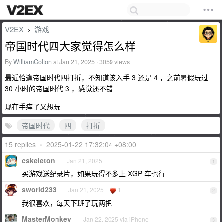
V2EX
游戏
›
帝国时代四大家觉得怎么样
By
WilliamColton
at Jan 21, 2025 · 3059 views
最近恰逢帝国时代四打折，不知道该入手 3 还是 4 ，之前暑假玩过
30 小时的帝国时代 3 ，感觉还不错
现在手痒了又想玩
帝国时代
四
打折
15 replies
•
2025-01-22 17:32:04 +08:00
cskeleton
Jan 21, 2025
1
买游戏送纪录片，如果玩得不多上 XGP 车也行
sworld233
Jan 21, 2025
1
2
我很喜欢，每天下班了玩两把
MasterMonkey
Jan 22, 2025 via iPhone
3