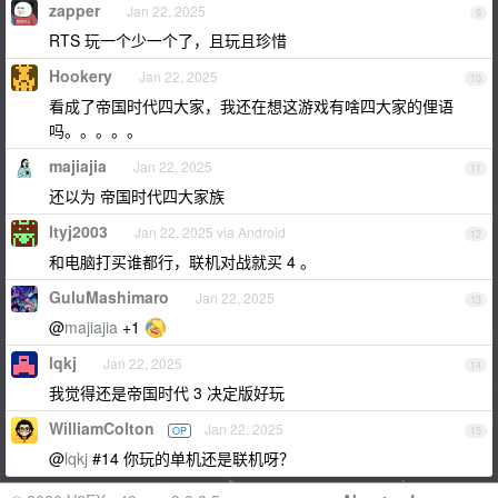
zapper
Jan 22, 2025
9
RTS 玩一个少一个了，且玩且珍惜
Hookery
Jan 22, 2025
10
看成了帝国时代四大家，我还在想这游戏有啥四大家的俚语
吗。。。。。
majiajia
Jan 22, 2025
11
还以为 帝国时代四大家族
ltyj2003
Jan 22, 2025 via Android
12
和电脑打买谁都行，联机对战就买 4 。
GuluMashimaro
Jan 22, 2025
13
@
majiajia
+1
lqkj
Jan 22, 2025
14
我觉得还是帝国时代 3 决定版好玩
WilliamColton
Jan 22, 2025
OP
15
@
lqkj
#14 你玩的单机还是联机呀？