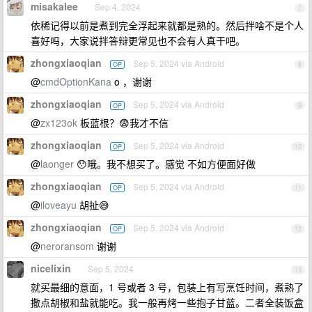
misakalee
Sep 4, 2024
7
依稀记得以前是煮到完全浮起来就都是熟的。然后拌啥不是个人
喜好吗，大家说拌答辩更常见也不会有人真干吧。
zhongxiaoqian
Sep 5, 2024 via Android
OP
8
@
cmdOptionKana
o ，谢谢
zhongxiaoqian
Sep 5, 2024 via Android
OP
9
@
zx123ok
板蓝根？😨我才不信
zhongxiaoqian
Sep 5, 2024 via Android
OP
10
@
laonger
😯哦。我不想买了。感觉 不如方便面好做
zhongxiaoqian
Sep 5, 2024 via Android
OP
11
@
iloveayu
胡扯😅
zhongxiaoqian
Sep 5, 2024 via Android
OP
12
@
neroransom
谢谢
nicelixin
Sep 5, 2024
13
就买最细的意面，1 号或者 3 号，包装上有写烹饪时间，煮熟了
撒点胡椒和盐就能吃。我一般再烤一些抱子甘蓝。二者全装饭盒