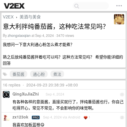
V2EX
美酒与美食
›
意大利拌纯番茄酱，这种吃法常见吗？
By
zhongxiaoqian
at Sep 4, 2024 · 3470 views
我想问一下意大利通心粉怎么煮才能煮？
熟之后放纯番茄酱拌着吃可以吗？这种方法常见吗？ 希望你能详细的
回答
番茄酱
通心粉
煮法
16 replies
•
2024-09-23 20:38:39 +08:00
QingXuJiaZhi
Sep 4, 2024
1
有各种各样的意面酱，直接买就行了，拌纯番茄酱也行，你自己
吃得开心，常见不常见，不会影响你的味觉啊。
zx123ok
Sep 4, 2024 via Android
1
PRO
2
我喜欢加板蓝根😋