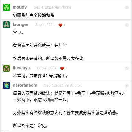
moudy
Sep 4, 2024 via iPhone
3
纯面条加点橄榄油和盐
laonger
Sep 4, 2024
1
4
常见。
煮熟意面的诀窍就是：狂加盐
然后面条是咸的，所以酱不需要太多盐
iloveayu
Sep 4, 2024
1
5
不常见，应该拌 42 号混凝土。
neroransom
Sep 4, 2024 via Android
6
简易的意面酱的做法：就是洋葱丁+番茄丁+番茄酱+肉臊子+芝
士炒两下，跟意大利面拌一起。
另外其实有些罐装的意大利面酱主要成分其实就是番茄酱。
所以答案是：常见。