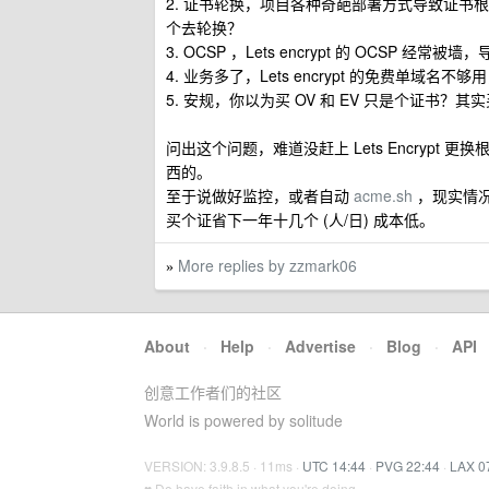
2. 证书轮换，项目各种奇葩部署方式导致证书
个去轮换？
3. OCSP ，Lets encrypt 的 OCSP 经常
4. 业务多了，Lets encrypt 的免费单
5. 安规，你以为买 OV 和 EV 只是个证书？
问出这个问题，难道没赶上 Lets Encryp
西的。
至于说做好监控，或者自动
acme.sh
，现实情
买个证省下一年十几个 (人/日) 成本低。
More replies by zzmark06
»
About
·
Help
·
Advertise
·
Blog
·
API
创意工作者们的社区
World is powered by solitude
VERSION: 3.9.8.5 · 11ms ·
UTC 14:44
·
PVG 22:44
·
LAX 0
♥ Do have faith in what you're doing.