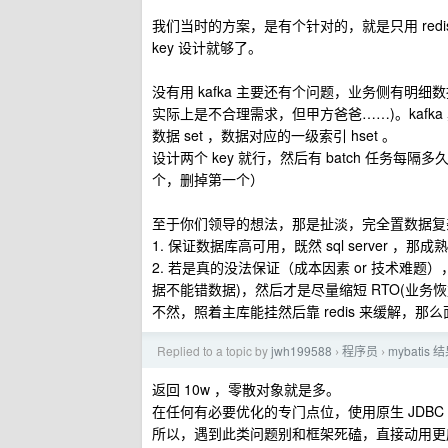
我们当时的方案，是有个针对的，就是只用 redis 存储 
key 设计就够了。
没有用 kafka 主要还有个问题，业务侧有明细
实际上是不合理需求，但甲方爸爸……)。kafka 其
数据 set ，数据对应的一级索引 hset 。
设计两个 key 就行，然后有 batch 任务每隔多
个，删掉第一个）
至于你们领导的想法，那是扯淡，完全置数据复
1. 保证数据库高可用，既然 sql server ，那成熟
2. 若是真的没法保证（成本因素 or 技术难题
据不能错数据)，然后才是尽量缩短 RTO(业务恢
不然，照着主库能挂然后靠 redis 来缓解，
Replied to a topic by
jwh199588
程序员
mybati
›
›
返回 10w ，零散对象就是多。
在任何有必要优化的专门点位，使用原生 JDBC
所以，遇到此类问题别和框架死磕，直接动用更底层