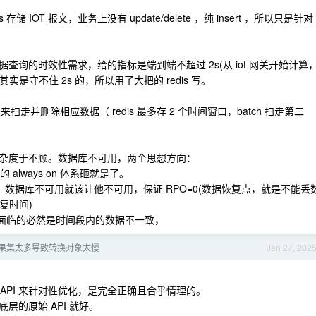
IOT 报文，业务上没有 update/delete ，纯 insert ，所以只是针对
数据查询的时效性需求，给的指标是端到端不超过 2s(从 iot 网关开始计算
实是守不住 2s 的，所以用了大把的 redis 写。
久来扫走并删除相应数据（ redis 最多存 2 个时间窗口，batch 扫走第二
杂度于不顾。数据库不可用，两个思想方向：
的 always on 体系砸就是了。
），数据库不可用就该让他不可用，保证 RPO=0(数据恢复点，就是不能丢
复时间)
那么面临的必然是时间段内的数据不一致，
s 结果集太多导致转换对象太慢
Jan 27, 202
 API 来针对性优化，是完全正确且合乎情理的。
的原始 API 就好。