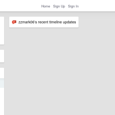
Home
Sign Up
Sign In
zzmark06's recent timeline updates
5