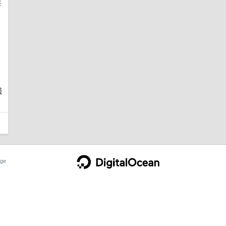
挨
东
钱
ge