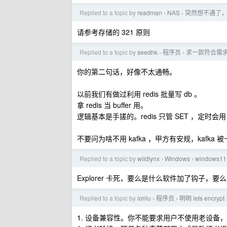
Replied to a topic by
readman
NAS
突然想不通了
›
›
请参考存储的 321 原则
Replied to a topic by
seedhk
程序员
求一款符合需求的
›
›
你的第二句话，好像不太通畅。
以前我们有做过利用 redis 批量写 db 。
拿 redis 当 buffer 用。
逻辑基本是手搓的。redis 只管 SET ，定时会用 
不要问为啥不用 kafka ，甲方有安规，kafka
Replied to a topic by
wildlynx
Windows
windows
›
›
Explorer 卡死，要么是什么软件加了钩子，
Replied to a topic by
iorilu
程序员
明明 lets en
›
›
1. 设备兼容性。你不能要求用户不使用老设备