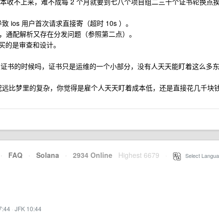
根本收不上来，难不成每 2 个月就要到七八个项目组二三十个证书轮换点
被墙，导致 ios 用户首次请求直接寄（超时 10s ）。
域名不够用，通配解析又存在分发问题（参照第二点）。
其实买的是审查和设计。
t 更换根证书的时候吗，证书只是运维的一个小部分，没有人天天能盯着这么多
况远比梦里的复杂，你觉得是雇个人天天盯着成本低，还是直接花几千块
·
FAQ
·
Solana
·
2934 Online
Highest 6679
·
Select Langua
7:44
·
JFK 10:44