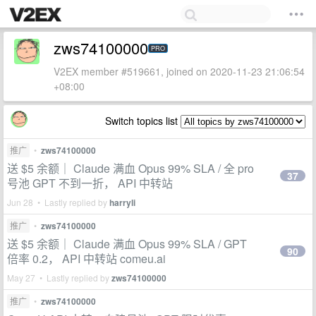
zws74100000
PRO
V2EX member #519661, joined on 2020-11-23 21:06:54
+08:00
Switch topics list
推广
•
zws74100000
送 $5 余额｜ Claude 满血 Opus 99% SLA / 全 pro
37
号池 GPT 不到一折， API 中转站
Jun 28 • Lastly replied by
harryli
推广
•
zws74100000
送 $5 余额｜ Claude 满血 Opus 99% SLA / GPT
90
倍率 0.2， API 中转站 comeu.ai
May 27 • Lastly replied by
zws74100000
推广
•
zws74100000