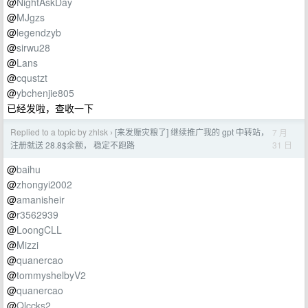
@
NightAskDay
@
MJgzs
@
legendzyb
@
sirwu28
@
Lans
@
cqustzt
@
ybchenjie805
已经发啦，查收一下
Replied to a topic by zhlsk
[来发赈灾粮了] 继续推广我的 gpt 中转站，
7 月
›
31 日
注册就送 28.8$余额， 稳定不跑路
@
baihu
@
zhongyi2002
@
amanisheir
@
r3562939
@
LoongCLL
@
Mizzi
@
quanercao
@
tommyshelbyV2
@
quanercao
@
Qlccks2