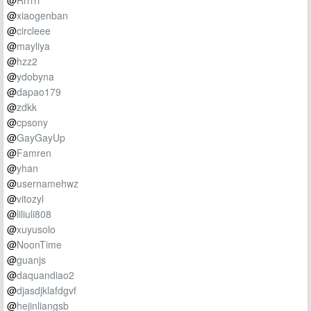
@
Rrrrrr
@
xiaogenban
@
circleee
@
mayliya
@
hzz2
@
ydobyna
@
dapao179
@
zdkk
@
cpsony
@
GayGayUp
@
Famren
@
yhan
@
usernamehwz
@
vitozyl
@
liliuli808
@
xuyusolo
@
NoonTime
@
guanjs
@
daquandiao2
@
djasdjklafdgvf
@
hejinliangsb