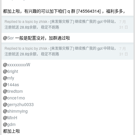
都加上啦，有兴趣的可以加下咱们 q 群 [745564314] ，福利多多，
Replied to a topic by zhlsk
[来发赈灾粮了] 继续推广我的 gpt 中转站，
7 月
›
31 日
注册就送 28.8$余额， 稳定不跑路
@
Sor
一般是配置没对，加群通过啦
Replied to a topic by zhlsk
[来发赈灾粮了] 继续推广我的 gpt 中转站，
7 月
›
31 日
注册就送 28.8$余额， 稳定不跑路
@
xxxxxxxxxW
@
6right
@
mfy
@
144as
@
tiredtom
@
once1mo
@
gerryzhu0033
@
shimmying
@
MinH
@
gdm
都加上啦